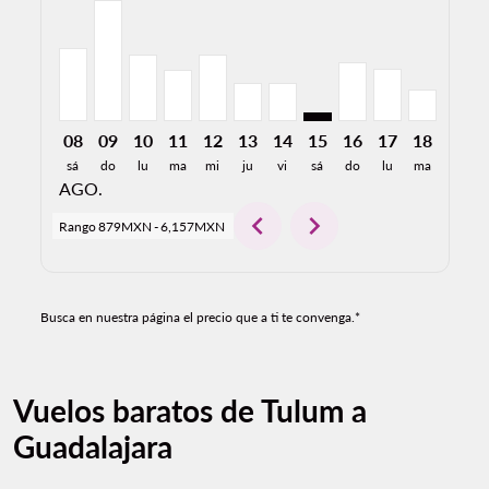
08
09
10
11
12
13
14
15
16
17
18
19
sá
do
lu
ma
mi
ju
vi
sá
do
lu
ma
mi
AGO.
chevron_left
chevron_right
Rango
879MXN
-
6,157MXN
Busca en nuestra página el precio que a ti te convenga.*
Vuelos baratos de Tulum a
Guadalajara