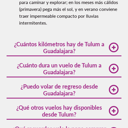
para caminar y explorar; en los meses más cálidos
(primavera) pega más el sol, y en verano conviene
traer impermeable compacto por lluvias
intermitentes.
¿Cuántos kilómetros hay de Tulum a
Guadalajara?
La distancia de vuelo entre Guadalajara y Tulum es
¿Cuánto dura un vuelo de Tulum a
de 1,013 millas (o 1,630 km). Esta distancia se
Guadalajara?
recorre en vuelo directo sin necesidad de escalas
intermedias.
El vuelo directo más rápido de Guadalajara a Tulum
¿Puedo volar de regreso desde
toma 2 horas y 27 minutos. 2 horas y 27 minutos es
Guadalajara?
el tiempo promedio de vuelo de Guadalajara a
Tulum. Los tiempos pueden variar ligeramente
Sí, hay múltiples
vuelos de Guadalajara a Tulum
¿Qué otros vuelos hay disponibles
según condiciones de viento y tráfico aéreo.
operados por Volaris con diferentes horarios que
desde Tulum?
facilitan la planificación de tu viaje redondo según
tus necesidades.
Con Volaris, puedes encontrar
vuelos desde Tulum