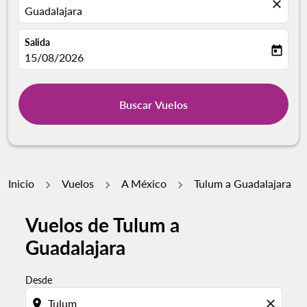
close
Guadalajara
Salida
today
fc-booking-departure-date-aria-label
15/08/2026
Buscar Vuelos
Inicio
Vuelos
A México
Tulum a Guadalajara
Vuelos de Tulum a
Guadalajara
Desde
location_on
close