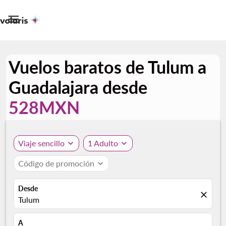

Vuelos baratos de Tulum a
Guadalajara desde
528MXN
Viaje sencillo
expand_more
1 Adulto
expand_more
Código de promoción
expand_more
Desde
close
Tulum
A