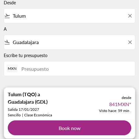
Desde
flight_takeoff
close
A
flight_land
close
Escribe tu presupuesto
MXN
Tulum (TQO)
a
desde
Guadalajara (GDL)
841MXN
*
Salida 17/01/2027
Visto hace: 59 min .
Sencillo
|
Clase Económica
Book now