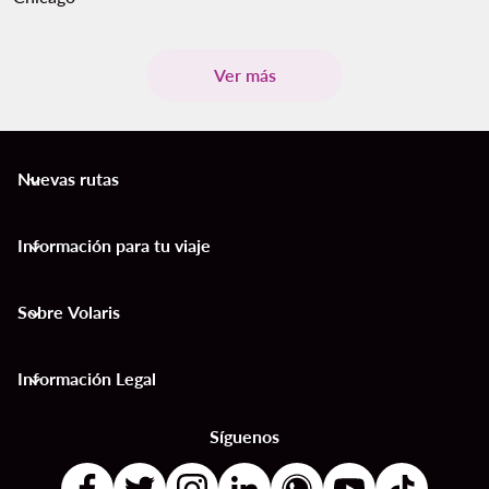
Ver más
Nuevas rutas
keyboard_arrow_down
Información para tu viaje
keyboard_arrow_down
Sobre Volaris
keyboard_arrow_down
Información Legal
keyboard_arrow_down
Síguenos