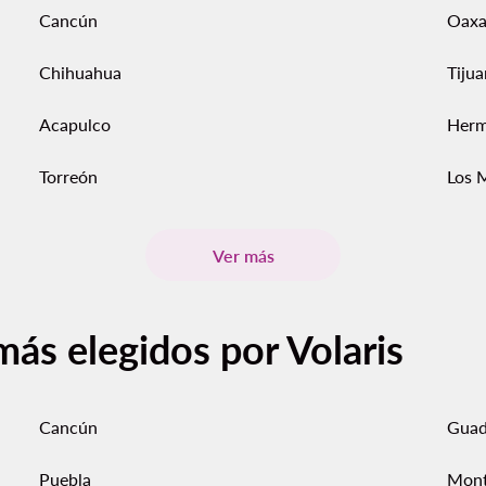
Cancún
Oaxa
Chihuahua
Tiju
Acapulco
Herm
Torreón
Los 
Ver más
más elegidos por Volaris
Cancún
Guad
Puebla
Mont