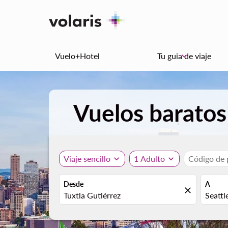
Vuelo+Hotel
Tu guia de viaje
keyboard_arrow_down
Vuelos baratos 
Viaje sencillo
expand_more
1 Adulto
expand_more
Código de
Desde
A
close