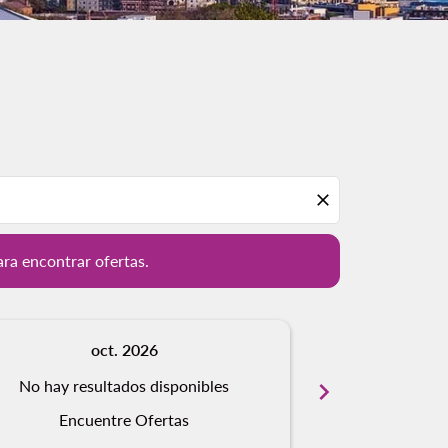
ación para encontrar ofertas.
close
ara encontrar ofertas.
oct. 2026
n
No hay resultados disponibles
chevron_right
No hay resu
Encuentre Ofertas
Encue