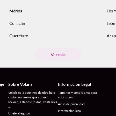
Mérida
Herm
Culiacán
León
Querétaro
Acap
Ver más
aje
Sobre Volaris
Información Legal
Volaris es la aerolínea de ultra bajo
Términos y condiciones para
costo con vuelos que cubren
volaris.com
México, Estados Unidos, Costa Rica,
Aviso de privacidad
…
Información legal
Únete al equipo