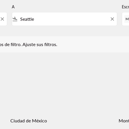
A
Esc
close
flight_land
close
M
iltro. Ajuste sus filtros.
 de filtro. Ajuste sus filtros.
Ciudad de México
Mont