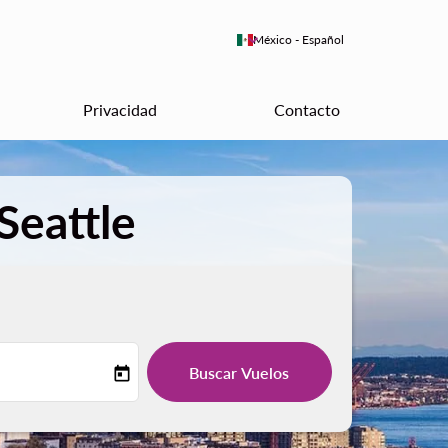
keyboard_arrow_down
México
-
Español
Privacidad
Contacto
Seattle
Buscar Vuelos
today
-label