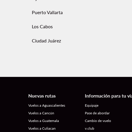
Puerto Vallarta
Los Cabos
Ciudad Juárez
Nuevas rutas
Información para tu vi
Vuelos a Aguascalientes
Equipaje
Vuelos a Cancún
Pase de abordar
Vuelos a Guatemala
Cambio de vuelo
Vuelos a Culiacan
v.club