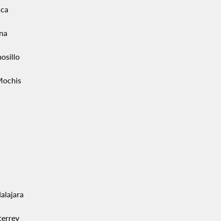
ca
ana
osillo
Mochis
alajara
errey