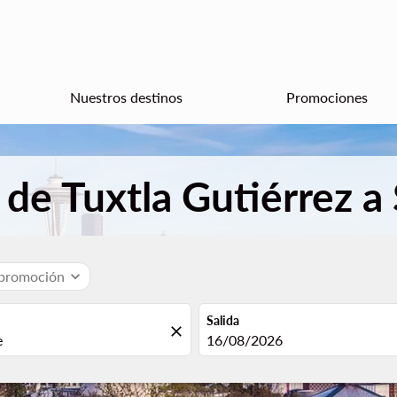
Nuestros destinos
Promociones
de Tuxtla Gutiérrez a 
 promoción
expand_more
Salida
close
fc-booking-departure-date-aria
16/08/2026