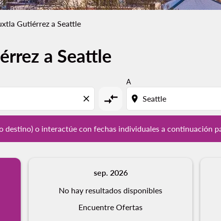
uxtla Gutiérrez a Seattle
érrez a Seattle
y / o destino) o interactúe con fechas individuales a continu
A
compare_arrows
close
location_on
/ o destino) o interactúe con fechas individuales a continuación p
sep. 2026
No hay resultados disponibles
Encuentre Ofertas