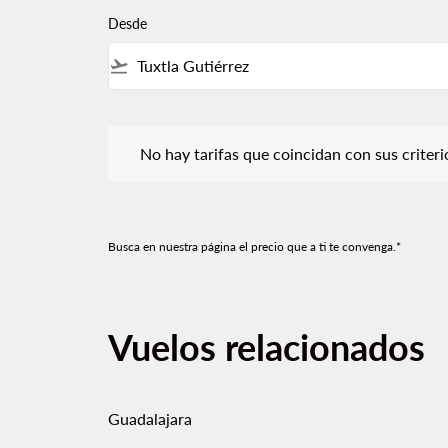
Desde
flight_takeoff
No hay tarifas que coincidan con sus criterios de f
No hay tarifas que coincidan con sus criterios
Busca en nuestra página el precio que a ti te convenga.*
Vuelos relacionados
Guadalajara