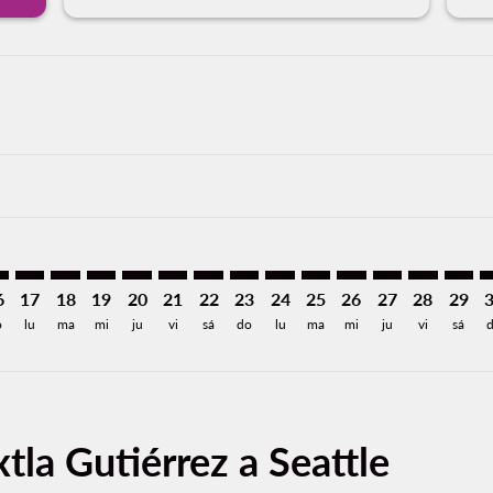
imer. Encuentre Ofertas
sclaimer. Encuentre Ofertas
s-disclaimer. Encuentre Ofertas
ffers-disclaimer. Encuentre Ofertas
iew-offers-disclaimer. Encuentre Ofertas
mp-view-offers-disclaimer. Encuentre Ofertas
A: cmp-view-offers-disclaimer. Encuentre Ofertas
Z–SEA: cmp-view-offers-disclaimer. Encuentre Ofertas
TGZ–SEA: cmp-view-offers-disclaimer. Encuentre Ofertas
TGZ–SEA: cmp-view-offers-disclaimer. Encuentre Ofer
TGZ–SEA: cmp-view-offers-disclaimer. Encuentre 
TGZ–SEA: cmp-view-offers-disclaimer. Encuen
TGZ–SEA: cmp-view-offers-disclaimer. E
TGZ–SEA: cmp-view-offers-disclaime
TGZ–SEA: cmp-view-offers-discl
TGZ–SEA: cmp-view-offers-d
TGZ–SEA: cmp-view-offe
TGZ–SEA: cmp-view-
TGZ–SEA: cmp-v
TGZ–SEA: 
TGZ–S
T
6
17
18
19
20
21
22
23
24
25
26
27
28
29
o
lu
ma
mi
ju
vi
sá
do
lu
ma
mi
ju
vi
sá
tla Gutiérrez a Seattle