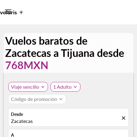

Vuelos baratos de
Zacatecas a Tijuana desde
768MXN
Viaje sencillo
expand_more
1 Adulto
expand_more
Código de promoción
expand_more
Desde
close
Zacatecas
A