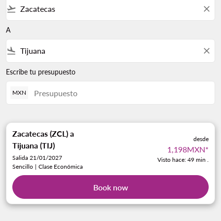
flight_takeoff
close
A
flight_land
close
Escribe tu presupuesto
MXN
Zacatecas (ZCL)
a
desde
Tijuana (TIJ)
1,198MXN
*
Salida 21/01/2027
Visto hace: 49 min .
Sencillo
|
Clase Económica
Book now