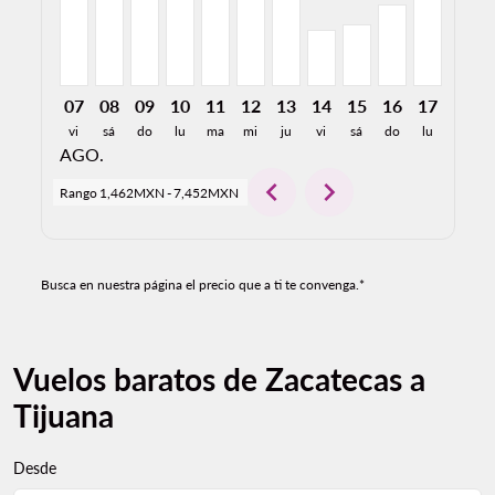
07
08
09
10
11
12
13
14
15
16
17
18
vi
sá
do
lu
ma
mi
ju
vi
sá
do
lu
ma
AGO.
chevron_left
chevron_right
Rango
1,462MXN
-
7,452MXN
Busca en nuestra página el precio que a ti te convenga.*
Vuelos baratos de Zacatecas a
Tijuana
Desde