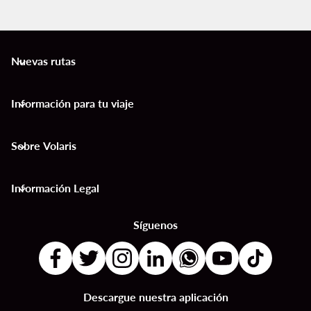
Nuevas rutas
keyboard_arrow_down
Información para tu viaje
keyboard_arrow_down
Sobre Volaris
keyboard_arrow_down
Información Legal
keyboard_arrow_down
Síguenos
Descargue nuestra aplicación