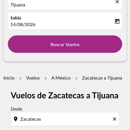
close
Tijuana
Salida
today
fc-booking-departure-date-aria-label
14/08/2026
Buscar Vuelos
Inicio
Vuelos
A México
Zacatecas a Tijuana
Vuelos de Zacatecas a Tijuana
Desde
location_on
close