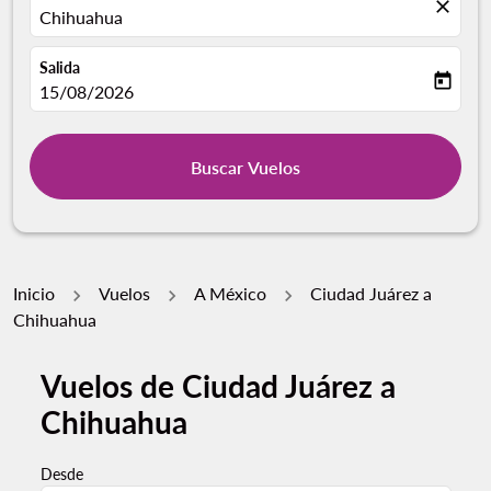
close
Chihuahua
Salida
today
fc-booking-departure-date-aria-label
15/08/2026
Buscar Vuelos
Inicio
Vuelos
A México
Ciudad Juárez a
Chihuahua
Vuelos de Ciudad Juárez a
Pruebe un mes alternativo o interactúe con días indivi
Chihuahua
Desde