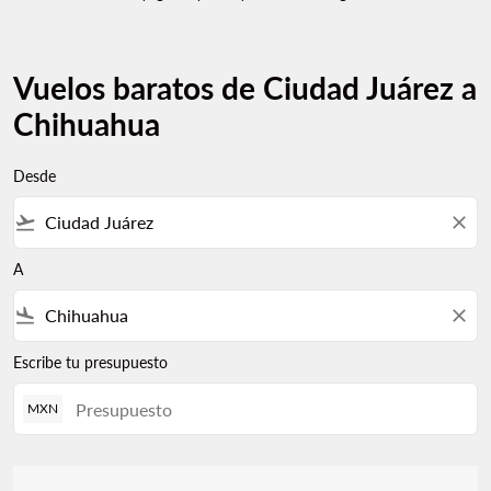
Vuelos baratos de Ciudad Juárez a
Chihuahua
Desde
flight_takeoff
close
A
flight_land
close
Escribe tu presupuesto
MXN
No hay tarifas que coincidan con sus criterios de filtro. Ajuste s