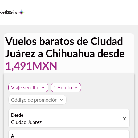

Vuelos baratos de Ciudad
Juárez a Chihuahua desde
1,491MXN
Viaje sencillo
expand_more
1 Adulto
expand_more
Código de promoción
expand_more
Desde
close
Ciudad Juárez
A