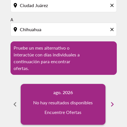
location_on
close
A
location_on
close
Pruebe un mes alternativo o
interactúe con días individuales a
continuación para encontrar
ofertas.
ago. 2026
chevron_left
No hay resultados disponibles
chevron_right
Encuentre Ofertas
Tip