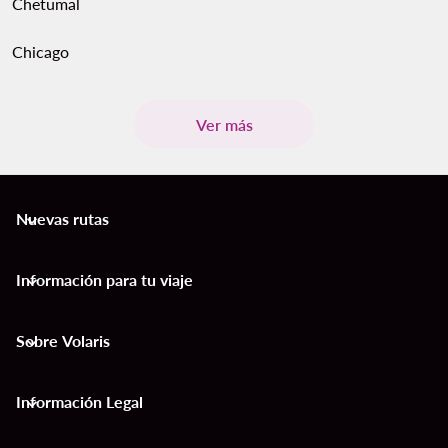
Chetumal
Chicago
Ver más
Nuevas rutas
keyboard_arrow_down
Información para tu viaje
keyboard_arrow_down
Sobre Volaris
keyboard_arrow_down
Información Legal
keyboard_arrow_down