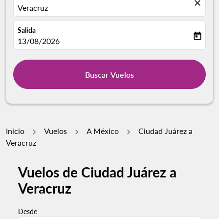
close
Veracruz
Salida
today
fc-booking-departure-date-aria-label
13/08/2026
Buscar Vuelos
Inicio
Vuelos
A México
Ciudad Juárez a
Veracruz
Vuelos de Ciudad Juárez a
Veracruz
Desde