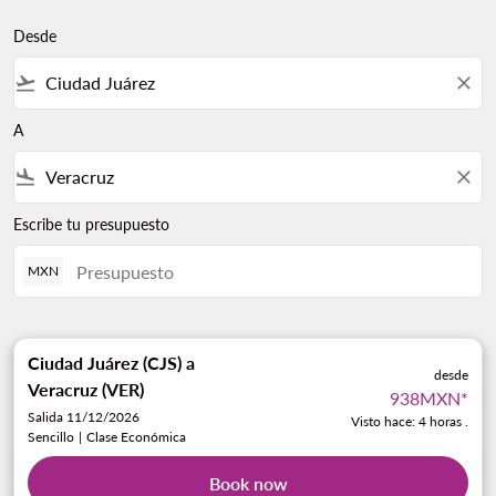
Desde
flight_takeoff
close
A
flight_land
close
Escribe tu presupuesto
MXN
Ciudad Juárez (CJS)
a
desde
Veracruz (VER)
938MXN
*
Salida 11/12/2026
Visto hace: 4 horas .
Sencillo
|
Clase Económica
Book now