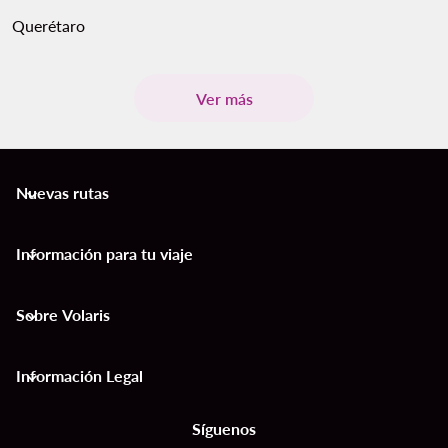
Querétaro
Ver más
Nuevas rutas
keyboard_arrow_down
Información para tu viaje
keyboard_arrow_down
Sobre Volaris
keyboard_arrow_down
Información Legal
keyboard_arrow_down
Síguenos