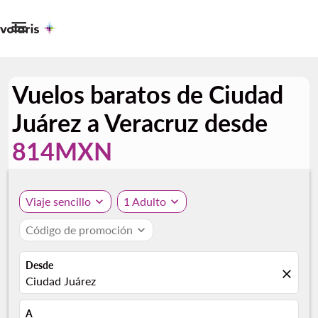

Vuelos baratos de Ciudad
Juárez a Veracruz desde
814MXN
Viaje sencillo
expand_more
1 Adulto
expand_more
Código de promoción
expand_more
Desde
close
Ciudad Juárez
A