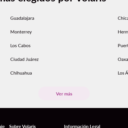
Guadalajara
Chic
Monterrey
Herm
Los Cabos
Puert
Ciudad Juárez
Oaxa
Chihuahua
Los 
Ver más
aje
Sobre Volaris
Información Legal