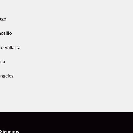
ago
osillo
o Vallarta
ca
Ángeles
Síguenos