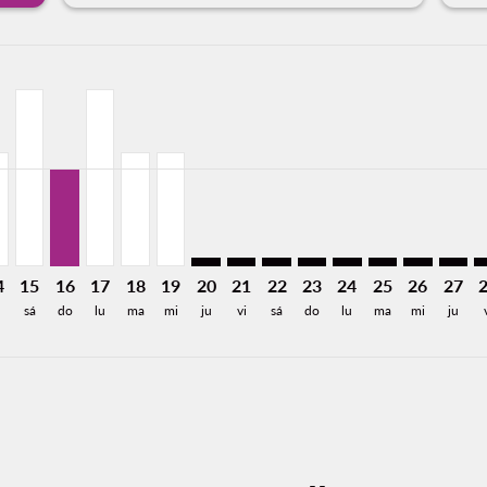
aimer. Encuentre Ofertas
isclaimer. Encuentre Ofertas
rs-disclaimer. Encuentre Ofertas
offers-disclaimer. Encuentre Ofertas
iew-offers-disclaimer. Encuentre Ofertas
mp-view-offers-disclaimer. Encuentre Ofertas
R, 13/08/2026: Desde 2,186MXN
O–PVR, 14/08/2026: Desde 1,882MXN
DGO–PVR, 15/08/2026: Desde 2,933MXN
DGO–PVR, 16/08/2026: Desde 1,626MXN
DGO–PVR, 17/08/2026: Desde 2,933MXN
DGO–PVR, 18/08/2026: Desde 1,882MXN
DGO–PVR, 19/08/2026: Desde 1,882MXN
DGO–PVR: cmp-view-offers-disclaime
DGO–PVR: cmp-view-offers-disc
DGO–PVR: cmp-view-offers-
DGO–PVR: cmp-view-off
DGO–PVR: cmp-view
DGO–PVR: cmp-
DGO–PVR: 
DGO–P
D
a-label 1.6KMXN
4
15
16
17
18
19
20
21
22
23
24
25
26
27
sá
do
lu
ma
mi
ju
vi
sá
do
lu
ma
mi
ju