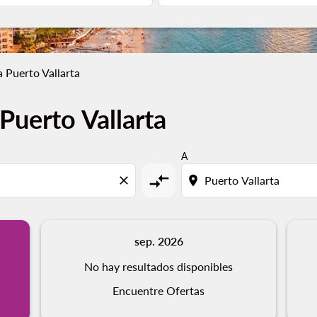
 Puerto Vallarta
Puerto Vallarta
A
compare_arrows
close
location_on
sep. 2026
No hay resultados disponibles
Encuentre Ofertas