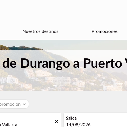
Nuestros destinos
Promociones
 de Durango a Puerto 
 promoción
expand_more
Salida
close
fc-booking-departure-date-aria
14/08/2026