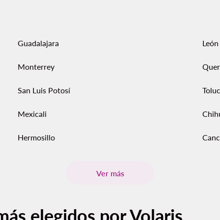
Guadalajara
León
Monterrey
Quer
San Luis Potosí
Tolu
Mexicali
Chih
Hermosillo
Canc
Ver más
más elegidos por Volaris