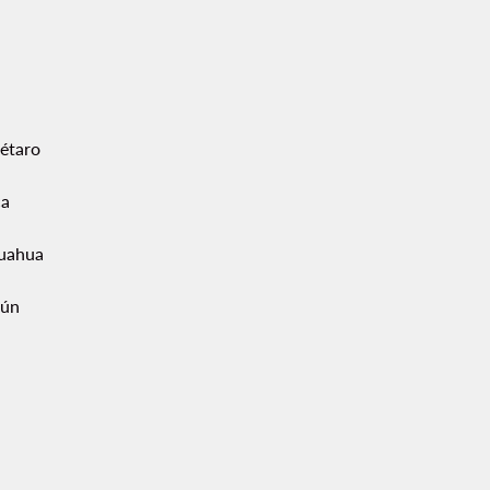
étaro
ca
uahua
ún