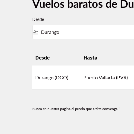
Vuelos baratos de Du
Desde
flight_takeoff
Desde
Hasta
Vuelos baratos de Durango a Puerto Vallarta
Durango (DGO)
Puerto Vallarta (PVR)
Busca en nuestra página el precio que a ti te convenga.*