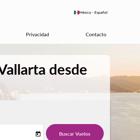
keyboard_arrow_down
México
-
Español
Privacidad
Contacto
Vallarta desde
Buscar Vuelos
today
-label