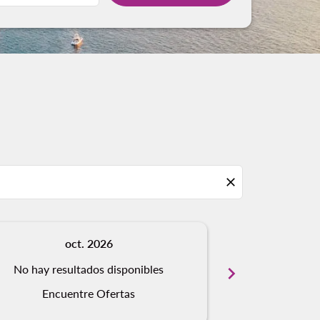
close
oct. 2026
n
No hay resultados disponibles
chevron_right
No hay resu
Encuentre Ofertas
Encue