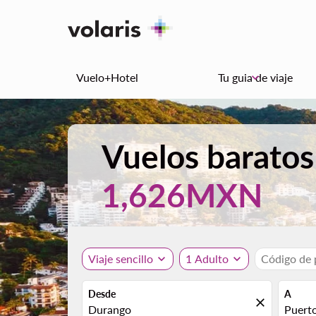
Vuelo+Hotel
Tu guia de viaje
keyboard_arrow_down
Vuelos baratos
1,626MXN
Viaje sencillo
expand_more
1 Adulto
expand_more
Código de
Desde
A
close