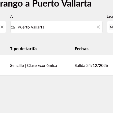
rango a Puerto Vallarta
A
Esc
close
flight_land
close
M
Tipo de tarifa
Fechas
Sencillo
|
Clase Económica
Salida 24/12/2026