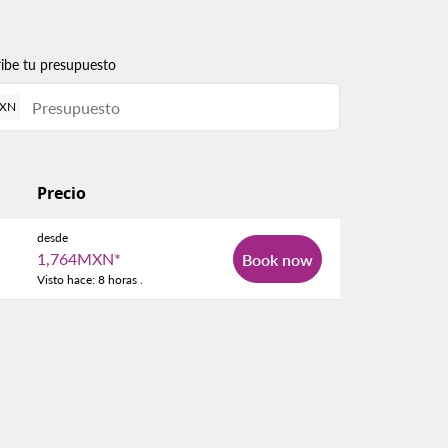
ribe tu presupuesto
XN
Precio
desde
1,764MXN
*
Book now
Visto hace: 8 horas .