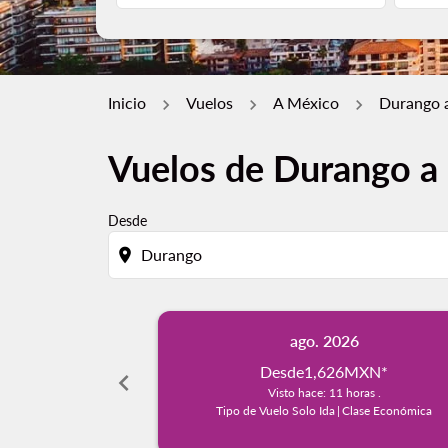
Inicio
Vuelos
A México
Durango a
Vuelos de Durango a 
Desde
location_on
ago. 2026
Desde
1,626MXN
*
chevron_left
Visto hace: 11 horas .
Tipo de Vuelo Solo Ida
|
Clase Económica