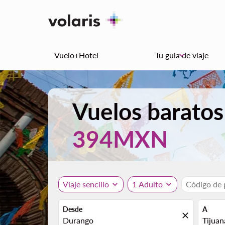
Vuelo+Hotel
Tu guia de viaje
keyboard_arrow_down
Vuelos baratos
394MXN
Viaje sencillo
expand_more
1 Adulto
expand_more
Código de
Desde
A
close