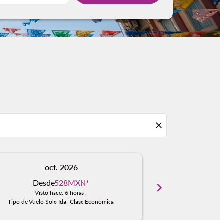
close
oct. 2026
n
Desde
528MXN
*
Des
chevron_right
Visto hace: 6 horas .
Visto
Tipo de Vuelo Solo Ida
|
Clase Económica
Tipo de Vuelo S