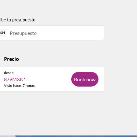
ribe tu presupuesto
XN
Precio
desde
879MXN
*
Book now
Visto hace: 7 horas .