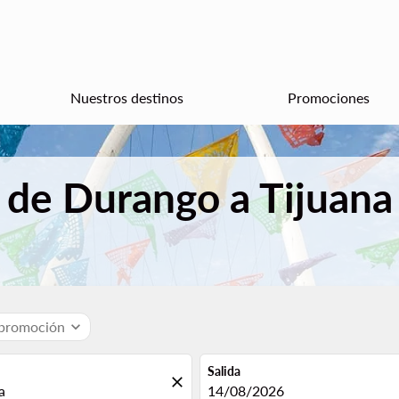
Nuestros destinos
Promociones
 de Durango a Tijuana
 promoción
expand_more
Salida
close
fc-booking-departure-date-aria
14/08/2026