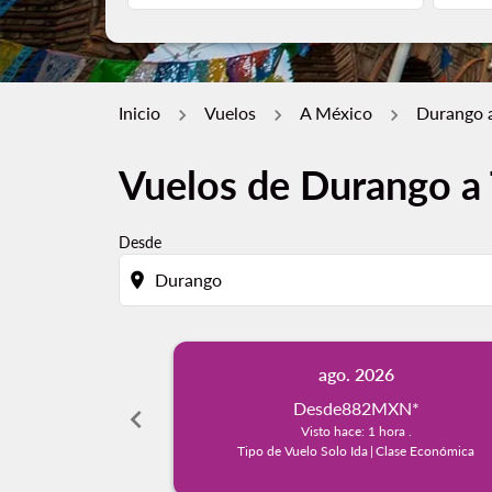
Inicio
Vuelos
A México
Durango a
Vuelos de Durango a 
Desde
location_on
ago. 2026
Desde
882MXN
*
chevron_left
Visto hace: 1 hora .
Tipo de Vuelo Solo Ida
|
Clase Económica