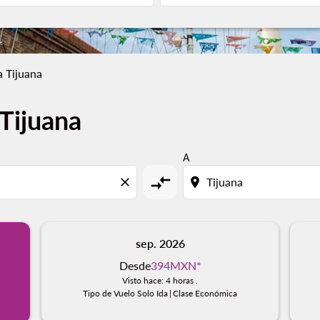
 Tijuana
Tijuana
A
compare_arrows
close
location_on
sep. 2026
Desde
394MXN
*
Visto hace: 4 horas .
Tipo de Vuelo Solo Ida
|
Clase Económica