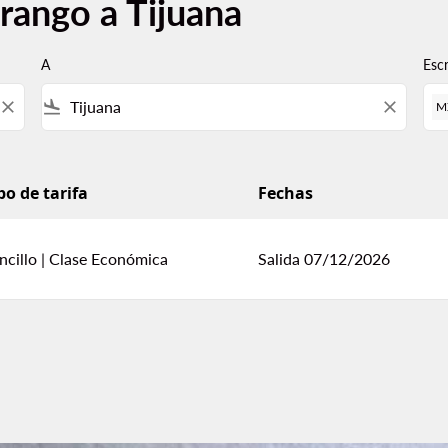
rango a Tijuana
A
Esc
close
flight_land
close
M
po de tarifa
Fechas
ncillo
|
Clase Económica
Salida 07/12/2026