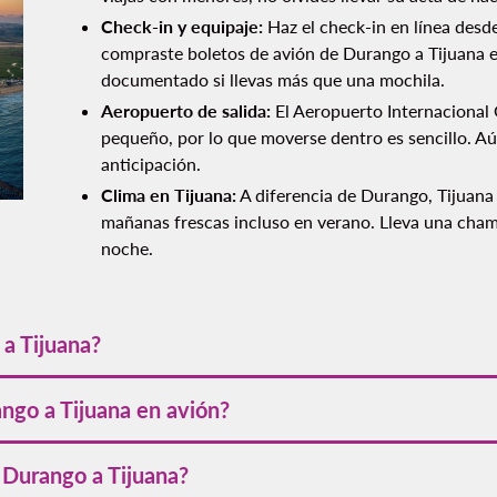
Check-in y equipaje:
Haz el check-in en línea desde
compraste boletos de avión de Durango a Tijuana en
documentado si llevas más que una mochila.
Aeropuerto de salida:
El Aeropuerto Internacional
pequeño, por lo que moverse dentro es sencillo. Aú
anticipación.
Clima en Tijuana:
A diferencia de Durango, Tijuana
mañanas frescas incluso en verano. Lleva una chamar
noche.
 a Tijuana?
 1,533 kilómetros (953 millas), ideal para vuelo directo.
ngo a Tijuana en avión?
inutos y 2 horas 33 minutos, dependiendo de las condiciones y h
e Durango a Tijuana?