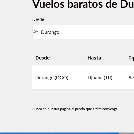
Vuelos baratos de Du
Desde
flight_takeoff
Desde
Hasta
Ti
Vuelos baratos de Durango a Tijuana
Durango (DGO)
Tijuana (TIJ)
Se
Busca en nuestra página el precio que a ti te convenga.*