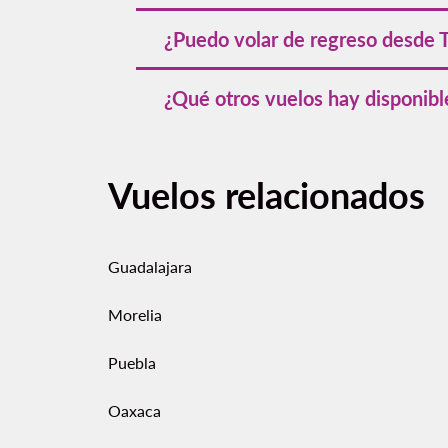
El viaje de Durango a Tijuana y su preci
¿Puedo volar de regreso desde 
la temporada, siendo marzo uno de los 
Sí, Volaris ofrece
vuelos desde Tijuana 
¿Qué otros vuelos hay disponibl
Además de Durango, Volaris conecta la 
Vuelos relacionados
Guadalajara
Morelia
Puebla
Oaxaca