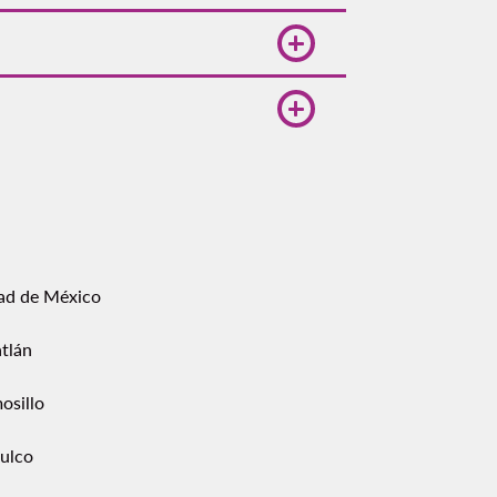
s varían según la anticipación y
 disponibilidad.
lajara y Chicago-Midway.
ad de México
tlán
osillo
ulco