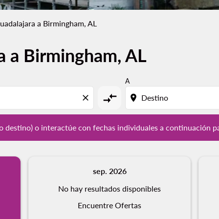
uadalajara a Birmingham, AL
a a Birmingham, AL
y / o destino) o interactúe con fechas individuales a continu
A
compare_arrows
close
location_on
/ o destino) o interactúe con fechas individuales a continuación p
sep. 2026
No hay resultados disponibles
Encuentre Ofertas