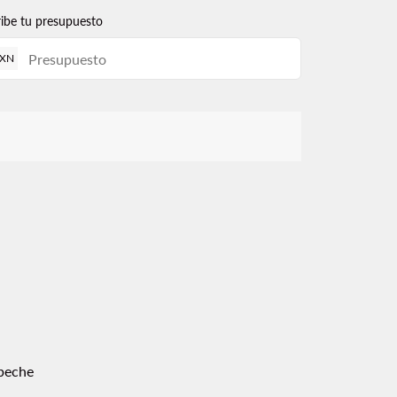
ribe tu presupuesto
XN
peche