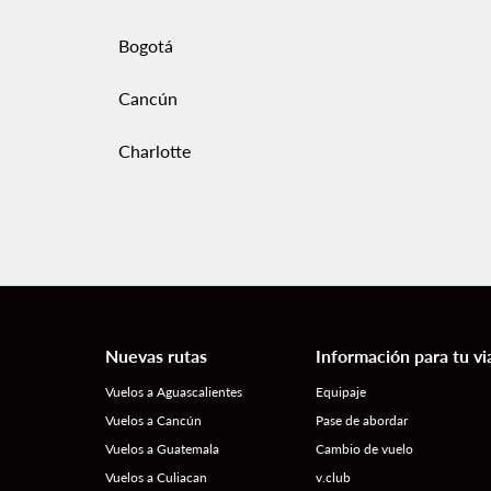
Bogotá
Cancún
Charlotte
Nuevas rutas
Información para tu vi
Vuelos a Aguascalientes
Equipaje
Vuelos a Cancún
Pase de abordar
Vuelos a Guatemala
Cambio de vuelo
Vuelos a Culiacan
v.club