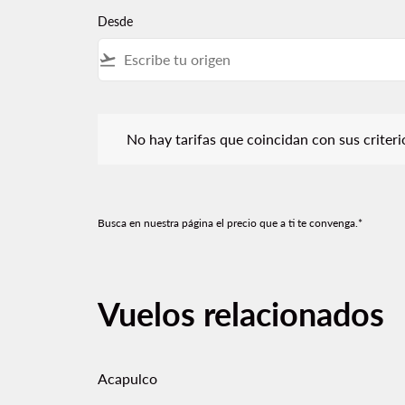
Desde
flight_takeoff
No hay tarifas que coincidan con sus criterios de f
No hay tarifas que coincidan con sus criterios
Busca en nuestra página el precio que a ti te convenga.*
Vuelos relacionados
Acapulco