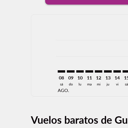
Displaying fares for agosto-2026
GDL–BHM: cmp-view-offers-discl
GDL–BHM: cmp-view-offers-d
GDL–BHM: cmp-view-offe
GDL–BHM: cmp-view-
GDL–BHM: cmp-v
GDL–BHM: c
GDL–BH
GD
08
09
10
11
12
13
14
1
sá
do
lu
ma
mi
ju
vi
s
AGO.
Vuelos baratos de Gu