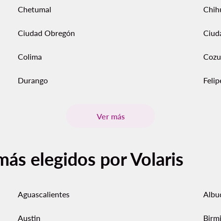
Chetumal
Chih
Ciudad Obregón
Ciud
Colima
Cozu
Durango
Feli
Ver más
más elegidos por Volaris
Aguascalientes
Albu
Austin
Birm