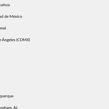
uahua
ad de México
mel
pe Ángeles (CDMX)
querque
ingham, AL