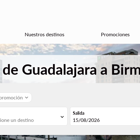
Nuestros destinos
Promociones
 de Guadalajara a Bir
 promoción
expand_more
Salida
expand_more
fc-booking-departure-date-aria
15/08/2026