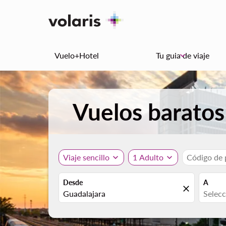
Vuelo+Hotel
Tu guia de viaje
keyboard_arrow_down
Vuelos baratos
Viaje sencillo
expand_more
1 Adulto
expand_more
Código de
Desde
A
close