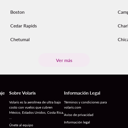
Boston
Cam
Cedar Rapids
Char
Chetumal
Chic
Ver más
aje
Sobre Volaris
Información Legal
Volaris es la aerolínea de ultra bajo
Términos y condiciones para
costo con vuelos que cubren
volaris.com
México, Estados Unidos, Costa Rica,
Aviso de privacidad
…
Información legal
Únete al equipo