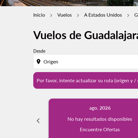
Inicio
Vuelos
A Estados Unidos
G
Vuelos de Guadalajar
Por favor, intente actualizar su ruta (origen 
Desde
location_on
Por favor, intente actualizar su ruta (origen y 
ago. 2026
chevron_left
No hay resultados disponibles
Encuentre Ofertas