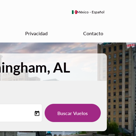
keyboard_arrow_down
México
-
Español
Privacidad
Contacto
mingham, AL
Buscar Vuelos
today
-label