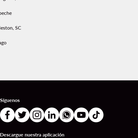
peche
leston, SC
ago
Síguenos
Descargue nuestra aplicación