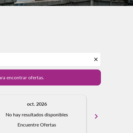
ación para encontrar ofertas.
close
ara encontrar ofertas.
oct. 2026
n
No hay resultados disponibles
chevron_right
No hay resu
Encuentre Ofertas
Encue