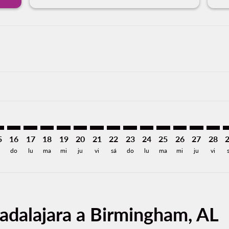
aimer. Encuentre Ofertas
isclaimer. Encuentre Ofertas
rs-disclaimer. Encuentre Ofertas
offers-disclaimer. Encuentre Ofertas
iew-offers-disclaimer. Encuentre Ofertas
mp-view-offers-disclaimer. Encuentre Ofertas
M: cmp-view-offers-disclaimer. Encuentre Ofertas
L–BHM: cmp-view-offers-disclaimer. Encuentre Ofertas
GDL–BHM: cmp-view-offers-disclaimer. Encuentre Ofertas
GDL–BHM: cmp-view-offers-disclaimer. Encuentre Of
GDL–BHM: cmp-view-offers-disclaimer. Encuentr
GDL–BHM: cmp-view-offers-disclaimer. Encu
GDL–BHM: cmp-view-offers-disclaimer. 
GDL–BHM: cmp-view-offers-disclaim
GDL–BHM: cmp-view-offers-disc
GDL–BHM: cmp-view-offers-
GDL–BHM: cmp-view-off
GDL–BHM: cmp-view
GDL–BHM: cmp-
GDL–BHM: 
GDL–B
G
5
16
17
18
19
20
21
22
23
24
25
26
27
28
á
do
lu
ma
mi
ju
vi
sá
do
lu
ma
mi
ju
vi
adalajara a Birmingham, AL