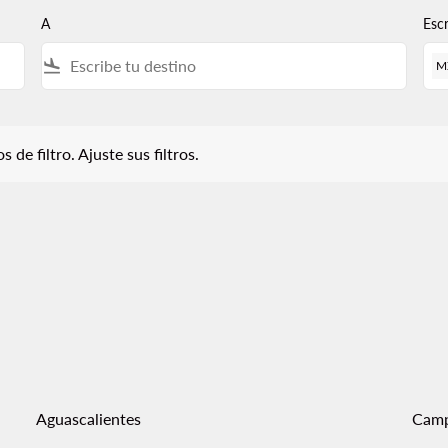
A
Esc
flight_land
M
iltro. Ajuste sus filtros.
 de filtro. Ajuste sus filtros.
Aguascalientes
Cam