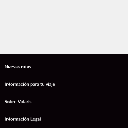
Nuevas rutas
keyboard_arrow_down
Información para tu viaje
keyboard_arrow_down
Sobre Volaris
keyboard_arrow_down
Información Legal
keyboard_arrow_down