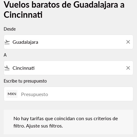
Vuelos baratos de Guadalajara a
Cincinnati
Desde
flight_takeoff
close
A
flight_land
close
Escribe tu presupuesto
MXN
No hay tarifas que coincidan con sus criterios de filtro. Ajuste s
No hay tarifas que coincidan con sus criterios de
filtro. Ajuste sus filtros.