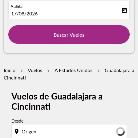
Salida
today
fc-booking-departure-date-aria-label
17/08/2026
Buscar Vuelos
Inicio
Vuelos
A Estados Unidos
Guadalajara a
Cincinnati
Vuelos de Guadalajara a
Por favor, intente actualizar su ruta (origen y / o dest
Cincinnati
Desde
location_on