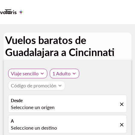

Vuelos baratos de
Guadalajara a Cincinnati
Viaje sencillo
expand_more
1 Adulto
expand_more
Código de promoción
expand_more
Desde
close
Seleccione un origen
A
close
Seleccione un destino