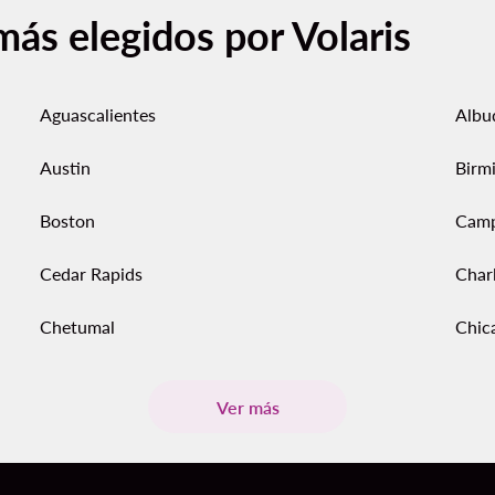
más elegidos por Volaris
Aguascalientes
Albu
Austin
Birm
Boston
Cam
Cedar Rapids
Char
Chetumal
Chic
Ver más