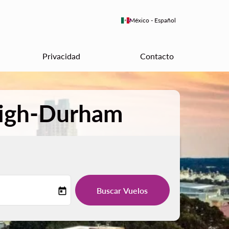
keyboard_arrow_down
México
-
Español
Privacidad
Contacto
leigh-Durham
Buscar Vuelos
today
-label