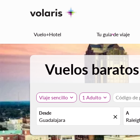
Vuelo+Hotel
Tu guia de viaje
keyboard_arrow_down
Vuelos baratos
Viaje sencillo
expand_more
1 Adulto
expand_more
Código de
Desde
A
close