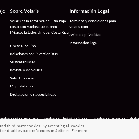
aje
Sobre Volaris
Información Legal
Volaris es la aerolínea de ultra bajo
Términos y condiciones para
costo con vuelos que cubren
volaris.com
México, Estados Unidos, Costa Rica,
Aviso de privacidad
…
Información legal
Únete al equipo
Relaciones con inversionistas
Sustentabilidad
Revista V de Volaris
Sala de prensa
Mapa del sitio
Declaración de accesibilidad
|
|
Vuelos desde País a País
Vuelos de Ciudad a Ciudad
Vuelos de Países a Ciudade
d third-party cookies. By accepting all cookies,
® 2026 Volaris y su logotipo son marcas registradas de Volaris
t or disable your preferences in Settings. For more