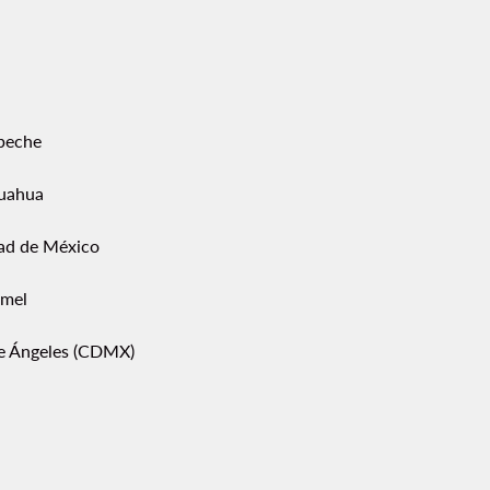
peche
uahua
ad de México
mel
pe Ángeles (CDMX)