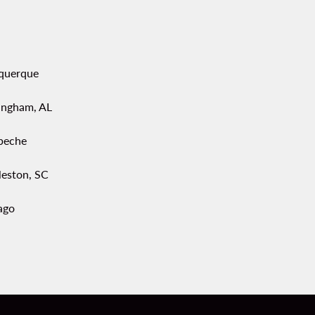
querque
ingham, AL
peche
leston, SC
ago