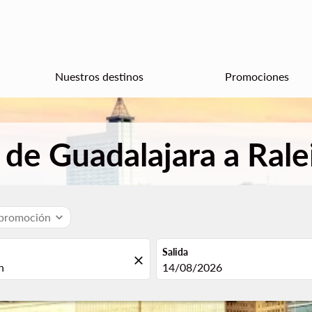
Nuestros destinos
Promociones
 de Guadalajara a Ra
 promoción
expand_more
Salida
close
fc-booking-departure-date-aria
14/08/2026