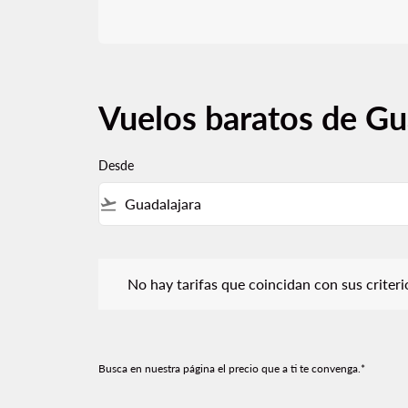
Vuelos baratos de Gu
Desde
flight_takeoff
No hay tarifas que coincidan con sus criterios de f
No hay tarifas que coincidan con sus criterios
Busca en nuestra página el precio que a ti te convenga.*