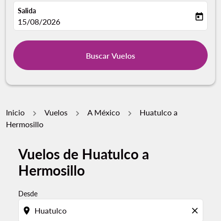
Salida
today
fc-booking-departure-date-aria-label
15/08/2026
Buscar Vuelos
Inicio
Vuelos
A México
Huatulco a
Hermosillo
Vuelos de Huatulco a
Por favor, intente actualizar su ruta (origen y / o dest
Hermosillo
Desde
location_on
close