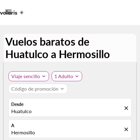

Vuelos baratos de
Huatulco a Hermosillo
Viaje sencillo
expand_more
1 Adulto
expand_more
Código de promoción
expand_more
Desde
close
Huatulco
A
close
Hermosillo