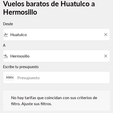
Vuelos baratos de Huatulco a
Hermosillo
Desde
flight_takeoff
close
A
flight_land
close
Escribe tu presupuesto
MXN
No hay tarifas que coincidan con sus criterios de filtro. Ajuste s
No hay tarifas que coincidan con sus criterios de
filtro. Ajuste sus filtros.