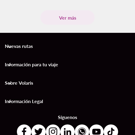
Ver más
Nuevas rutas
keyboard_arrow_down
Información para tu viaje
keyboard_arrow_down
Sobre Volaris
keyboard_arrow_down
Información Legal
keyboard_arrow_down
Síguenos