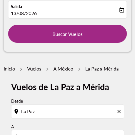
Salida
today
fc-booking-departure-date-aria-label
13/08/2026
Buscar Vuelos
Inicio
Vuelos
A México
La Paz a Mérida
Vuelos de La Paz a Mérida
Desde
location_on
close
A