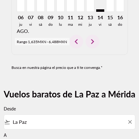
06
07
08
09
10
11
12
13
14
15
16
17
ju
vi
sá
do
lu
ma
mi
ju
vi
sá
do
lu
AGO.
chevron_left
chevron_right
Rango
1,635MXN
-
6,488MXN
Busca en nuestra página el precio que a ti te convenga.*
Vuelos baratos de La Paz a Mérida
Desde
flight_takeoff
close
A