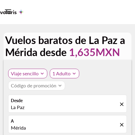

Vuelos baratos de La Paz a
Mérida desde
1,635MXN
Viaje sencillo
expand_more
1 Adulto
expand_more
Código de promoción
expand_more
Desde
close
La Paz
A
close
Mérida