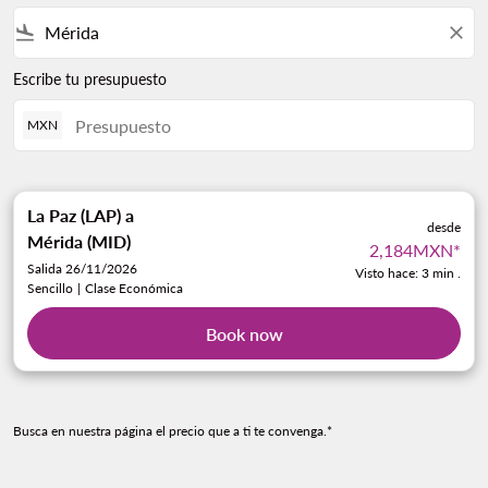
flight_land
close
Escribe tu presupuesto
MXN
La Paz (LAP)
a
desde
Mérida (MID)
2,184MXN
*
Salida 26/11/2026
Visto hace: 3 min .
Sencillo
|
Clase Económica
Book now
Busca en nuestra página el precio que a ti te convenga.*