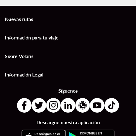
Nuevas rutas
keyboard_arrow_down
Información para tu viaje
keyboard_arrow_down
Sobre Volaris
keyboard_arrow_down
Información Legal
keyboard_arrow_down
Síguenos
Descargue nuestra aplicación