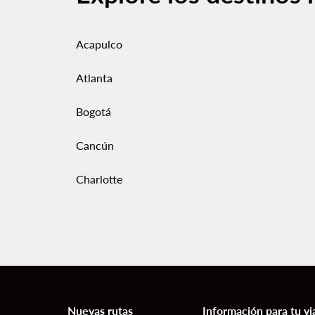
Acapulco
Atlanta
Bogotá
Cancún
Charlotte
Nuevas rutas
Información para tu vi