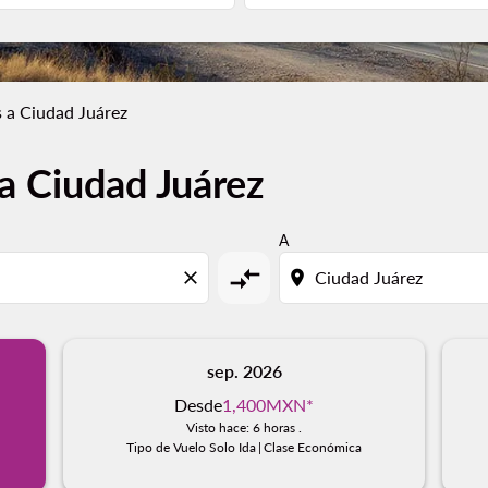
 a Ciudad Juárez
a Ciudad Juárez
A
compare_arrows
close
location_on
sep. 2026
Desde
1,400MXN
*
Visto hace: 6 horas .
Tipo de Vuelo Solo Ida
|
Clase Económica