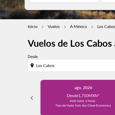
Inicio
Vuelos
A México
Los Cabos
Vuelos de Los Cabos 
Desde
location_on
ago. 2026
Desde
1,710MXN
*
chevron_left
Visto hace: 4 horas .
Tipo de Vuelo Solo Ida
|
Clase Económica