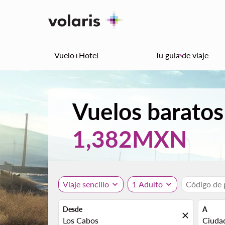
Vuelo+Hotel
Tu guia de viaje
keyboard_arrow_down
Vuelos baratos
1,382MXN
Viaje sencillo
expand_more
1 Adulto
expand_more
Código de
Desde
A
close