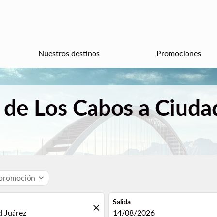
Nuestros destinos
Promociones
 de Los Cabos a Ciuda
 promoción
expand_more
Salida
close
fc-booking-departure-date-aria
14/08/2026