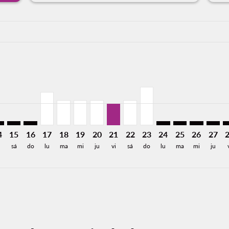
a-label 6.4KMXN
14MXN
 3,869MXN
esde 5,190MXN
6: Desde 3,407MXN
/2026: Desde 2,230MXN
p-view-offers-disclaimer. Encuentre Ofertas
S: cmp-view-offers-disclaimer. Encuentre Ofertas
D–CJS: cmp-view-offers-disclaimer. Encuentre Ofertas
SJD–CJS: cmp-view-offers-disclaimer. Encuentre Ofertas
SJD–CJS: cmp-view-offers-disclaimer. Encuentre Ofert
SJD–CJS, 17/08/2026: Desde 2,568MXN
SJD–CJS, 18/08/2026: Desde 1,938MXN
SJD–CJS, 19/08/2026: Desde 1,938MXN
SJD–CJS, 20/08/2026: Desde 1,938M
SJD–CJS, 21/08/2026: Desde 1,
SJD–CJS, 22/08/2026: Desd
SJD–CJS, 23/08/2026: 
SJD–CJS: cmp-view-
SJD–CJS: cmp-v
SJD–CJS: c
SJD–C
S
a-label 1.7KMXN
4
15
16
17
18
19
20
21
22
23
24
25
26
27
sá
do
lu
ma
mi
ju
vi
sá
do
lu
ma
mi
ju