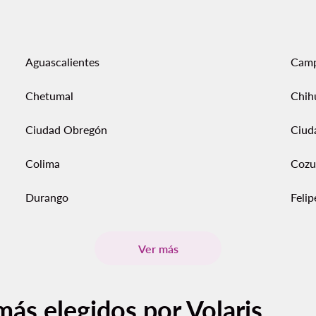
Aguascalientes
Cam
Chetumal
Chih
Ciudad Obregón
Ciud
Colima
Cozu
Durango
Feli
Ver más
más elegidos por Volaris