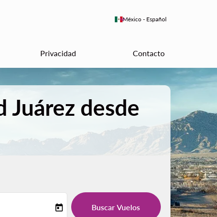
keyboard_arrow_down
México
-
Español
Privacidad
Contacto
d Juárez desde
Buscar Vuelos
today
-label