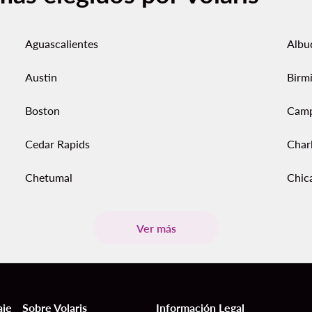
Aguascalientes
Albu
Austin
Birm
Boston
Cam
Cedar Rapids
Char
Chetumal
Chic
Ver más
aje
Sobre Volaris
Información Legal