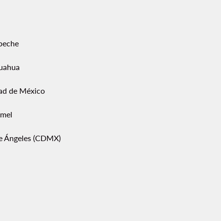
peche
uahua
ad de México
mel
pe Ángeles (CDMX)