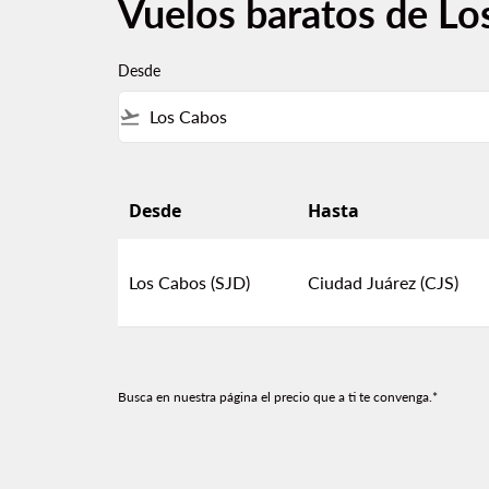
Vuelos baratos de Lo
Desde
flight_takeoff
Desde
Hasta
Vuelos baratos de Los Cabos a Ciudad Juárez
Los Cabos (SJD)
Ciudad Juárez (CJS)
Busca en nuestra página el precio que a ti te convenga.*