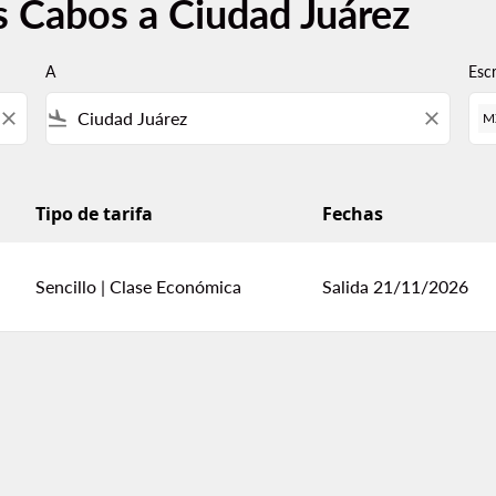
s Cabos a Ciudad Juárez
A
Esc
close
flight_land
close
M
Tipo de tarifa
Fechas
Sencillo
|
Clase Económica
Salida 21/11/2026