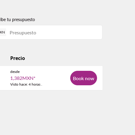
ribe tu presupuesto
XN
Precio
desde
1,382MXN
*
Book now
Visto hace: 4 horas .