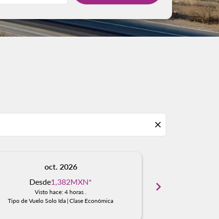
close
oct. 2026
n
Desde
1,382MXN
*
Desd
chevron_right
Visto hace: 4 horas .
Visto
Tipo de Vuelo Solo Ida
|
Clase Económica
Tipo de Vuelo S