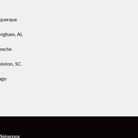
querque
ingham, AL
peche
leston, SC
ago
Síguenos