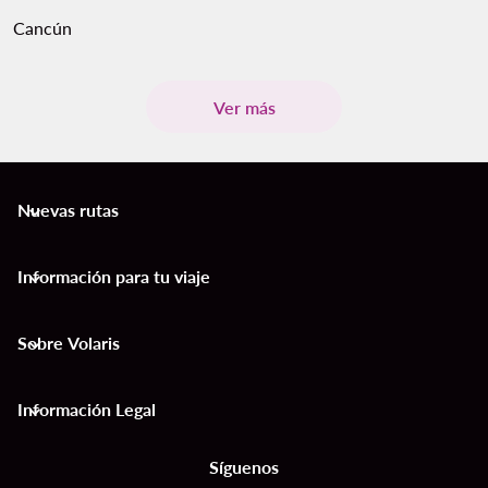
Cancún
Ver más
Nuevas rutas
keyboard_arrow_down
Información para tu viaje
keyboard_arrow_down
Sobre Volaris
keyboard_arrow_down
Información Legal
keyboard_arrow_down
Síguenos