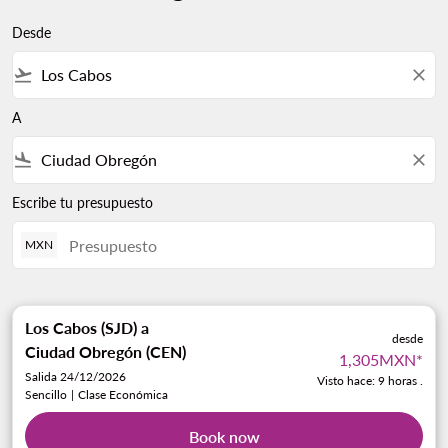
Desde
flight_takeoff
close
A
flight_land
close
Escribe tu presupuesto
MXN
Los Cabos (SJD)
a
desde
Ciudad Obregón (CEN)
1,305MXN
*
Salida 24/12/2026
Visto hace: 9 horas .
Sencillo
|
Clase Económica
Book now