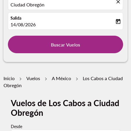
close
Ciudad Obregón
Salida
today
fc-booking-departure-date-aria-label
14/08/2026
Buscar Vuelos
Inicio
Vuelos
A México
Los Cabos a Ciudad
Obregón
Vuelos de Los Cabos a Ciudad
Obregón
Desde