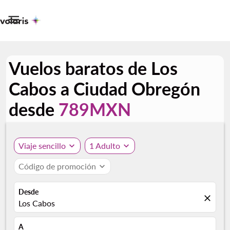

Vuelos baratos de Los
Cabos a Ciudad Obregón
desde
789MXN
Viaje sencillo
expand_more
1 Adulto
expand_more
Código de promoción
expand_more
Desde
close
Los Cabos
A