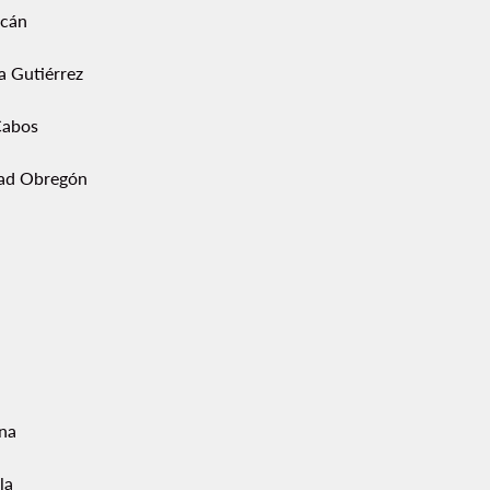
acán
a Gutiérrez
Cabos
ad Obregón
ana
la