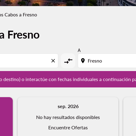
os Cabos a Fresno
a Fresno
y / o destino) o interactúe con fechas individuales a continu
A
compare_arrows
close
location_on
/ o destino) o interactúe con fechas individuales a continuación p
sep. 2026
No hay resultados disponibles
Encuentre Ofertas