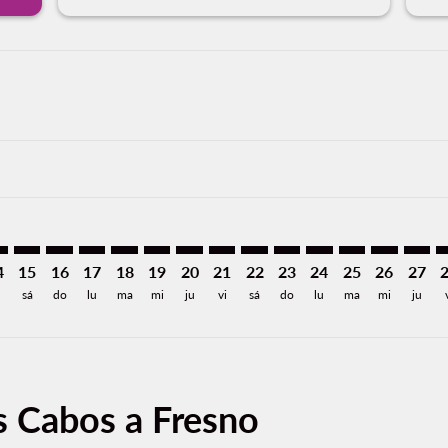
imer. Encuentre Ofertas
sclaimer. Encuentre Ofertas
s-disclaimer. Encuentre Ofertas
ffers-disclaimer. Encuentre Ofertas
ew-offers-disclaimer. Encuentre Ofertas
mp-view-offers-disclaimer. Encuentre Ofertas
T: cmp-view-offers-disclaimer. Encuentre Ofertas
D–FAT: cmp-view-offers-disclaimer. Encuentre Ofertas
SJD–FAT: cmp-view-offers-disclaimer. Encuentre Ofertas
SJD–FAT: cmp-view-offers-disclaimer. Encuentre Ofert
SJD–FAT: cmp-view-offers-disclaimer. Encuentre 
SJD–FAT: cmp-view-offers-disclaimer. Encuen
SJD–FAT: cmp-view-offers-disclaimer. En
SJD–FAT: cmp-view-offers-disclaimer
SJD–FAT: cmp-view-offers-discla
SJD–FAT: cmp-view-offers-d
SJD–FAT: cmp-view-offe
SJD–FAT: cmp-view-
SJD–FAT: cmp-v
SJD–FAT: c
SJD–F
S
4
15
16
17
18
19
20
21
22
23
24
25
26
27
sá
do
lu
ma
mi
ju
vi
sá
do
lu
ma
mi
ju
s Cabos a Fresno