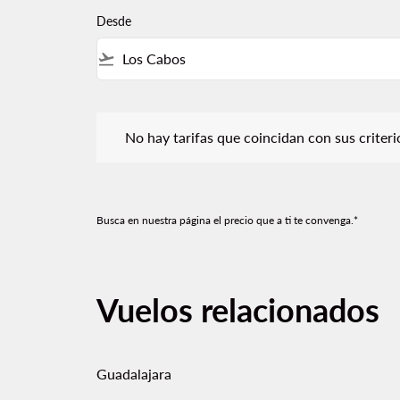
Desde
flight_takeoff
No hay tarifas que coincidan con sus criterios de f
No hay tarifas que coincidan con sus criterios
Busca en nuestra página el precio que a ti te convenga.*
Vuelos relacionados
Guadalajara