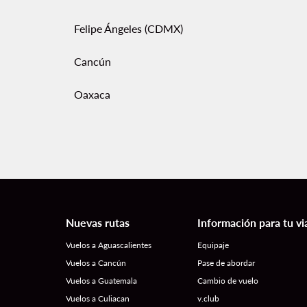
Felipe Ángeles (CDMX)
Cancún
Oaxaca
Nuevas rutas
Información para tu vi
Vuelos a Aguascalientes
Equipaje
Vuelos a Cancún
Pase de abordar
Vuelos a Guatemala
Cambio de vuelo
Vuelos a Culiacan
v.club