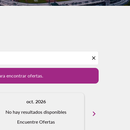
ación para encontrar ofertas.
close
ara encontrar ofertas.
oct. 2026
n
No hay resultados disponibles
chevron_right
No hay resu
Encuentre Ofertas
Encue