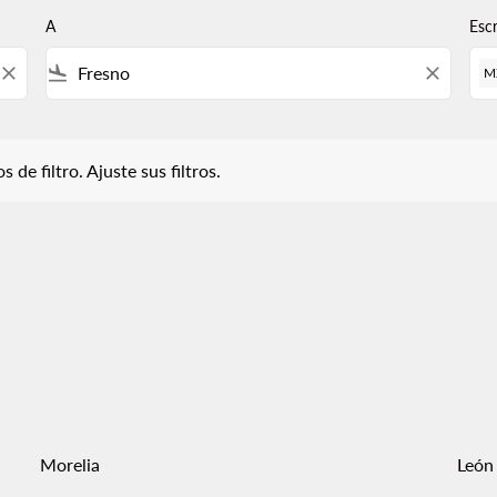
A
Esc
close
flight_land
close
M
iltro. Ajuste sus filtros.
 de filtro. Ajuste sus filtros.
Morelia
León