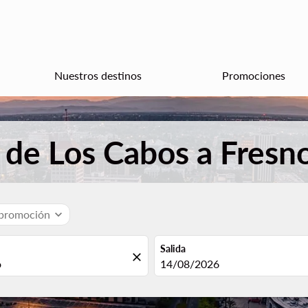
Nuestros destinos
Promociones
 de Los Cabos a Fresn
 promoción
expand_more
Salida
close
fc-booking-departure-date-aria
14/08/2026