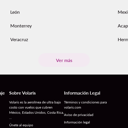
León
Mexi
Monterrey
Acap
Veracruz
Herm
Ver más
aje
Sobre Volaris
Información Legal
Volaris es la aerolínea de ultra bajo
Términos y condiciones para
costo con vuelos que cubren
volaris.com
México, Estados Unidos, Costa Rica,
Aviso de privacidad
…
Información legal
Únete al equipo