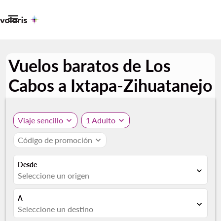

Vuelos baratos de Los
Cabos a Ixtapa-Zihuatanejo
Viaje sencillo
expand_more
1 Adulto
expand_more
Código de promoción
expand_more
Desde
expand_more
Seleccione un origen
A
expand_more
Seleccione un destino