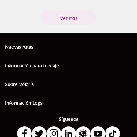
Ver más
Nuevas rutas
keyboard_arrow_down
Información para tu viaje
keyboard_arrow_down
Sobre Volaris
keyboard_arrow_down
Información Legal
keyboard_arrow_down
Síguenos