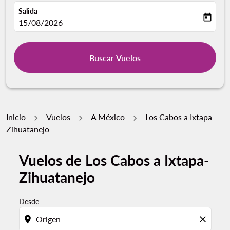
Salida
today
fc-booking-departure-date-aria-label
15/08/2026
Buscar Vuelos
Inicio
Vuelos
A México
Los Cabos a Ixtapa-
Zihuatanejo
Vuelos de Los Cabos a Ixtapa-
Por favor, intente actualizar su ruta (origen y / o dest
Zihuatanejo
Desde
location_on
close