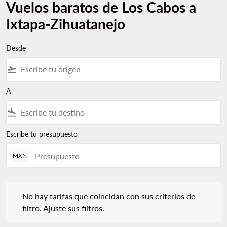
Vuelos baratos de Los Cabos a
Ixtapa-Zihuatanejo
Desde
flight_takeoff
A
flight_land
Escribe tu presupuesto
MXN
No hay tarifas que coincidan con sus criterios de filtro. Ajuste s
No hay tarifas que coincidan con sus criterios de
filtro. Ajuste sus filtros.