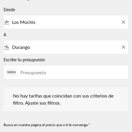
Desde
flight_takeoff
close
A
flight_land
close
Escribe tu presupuesto
MXN
No hay tarifas que coincidan con sus criterios de filtro. Ajuste s
No hay tarifas que coincidan con sus criterios de
filtro. Ajuste sus filtros.
Busca en nuestra página el precio que a ti te convenga.*