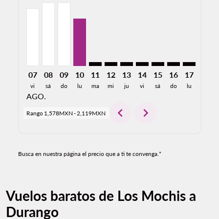
LMM–DGO, 07/08/2026: Desde 1,920MXN
LMM–DGO, 08/08/2026: Desde 2,119MXN
LMM–DGO, 09/08/2026: Desde 2,119MXN
LMM–DGO, 10/08/2026: Desde 1,578M
LMM–DGO: cmp-view-offers-disclai
LMM–DGO: cmp-view-offers-dis
LMM–DGO: cmp-view-offers
LMM–DGO: cmp-view-off
LMM–DGO: cmp-view
LMM–DGO: cmp-
LMM–DGO: 
LMM–D
L
07
08
09
10
11
12
13
14
15
16
17
18
vi
sá
do
lu
ma
mi
ju
vi
sá
do
lu
ma
AGO.
chevron_left
chevron_right
Rango
1,578MXN
-
2,119MXN
Busca en nuestra página el precio que a ti te convenga.*
Vuelos baratos de Los Mochis a
Durango