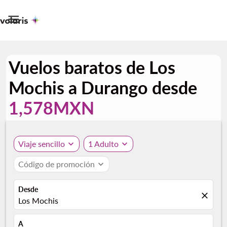

Vuelos baratos de Los
Mochis a Durango desde
1,578MXN
Viaje sencillo
expand_more
1 Adulto
expand_more
Código de promoción
expand_more
Desde
close
Los Mochis
A