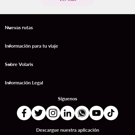
Nuevas rutas
keyboard_arrow_down
Información para tu viaje
keyboard_arrow_down
Sobre Volaris
keyboard_arrow_down
Información Legal
keyboard_arrow_down
Síguenos
Descargue nuestra aplicación