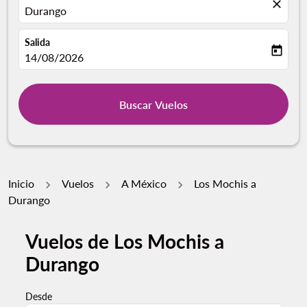
close
Durango
Salida
today
fc-booking-departure-date-aria-label
14/08/2026
Buscar Vuelos
Inicio
Vuelos
A México
Los Mochis a
Durango
Vuelos de Los Mochis a
Durango
Desde