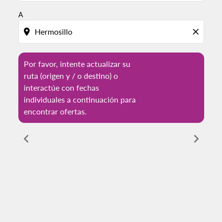
A
location_on
close
Por favor, intente actualizar su
ruta (origen y / o destino) o
interactúe con fechas
individuales a continuación para
encontrar ofertas.
chevron_left
chevron_right