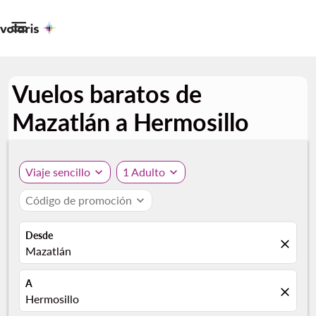

Vuelos baratos de
Mazatlán a Hermosillo
Viaje sencillo
expand_more
1 Adulto
expand_more
Código de promoción
expand_more
Desde
close
Mazatlán
A
close
Hermosillo