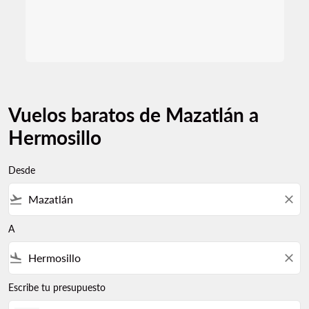
Vuelos baratos de Mazatlán a
Hermosillo
Desde
flight_takeoff
close
A
flight_land
close
Escribe tu presupuesto