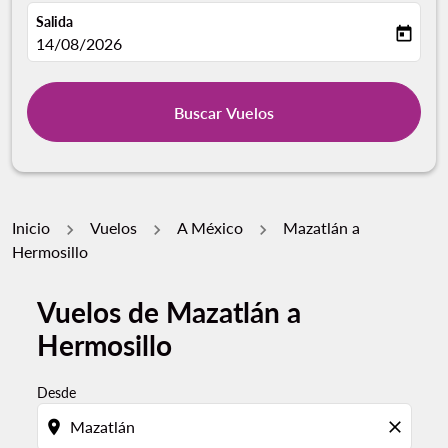
Salida
today
fc-booking-departure-date-aria-label
14/08/2026
Buscar Vuelos
Inicio
Vuelos
A México
Mazatlán a
Hermosillo
Vuelos de Mazatlán a
Por favor, intente actualizar su ruta (origen y / o dest
Hermosillo
Desde
location_on
close