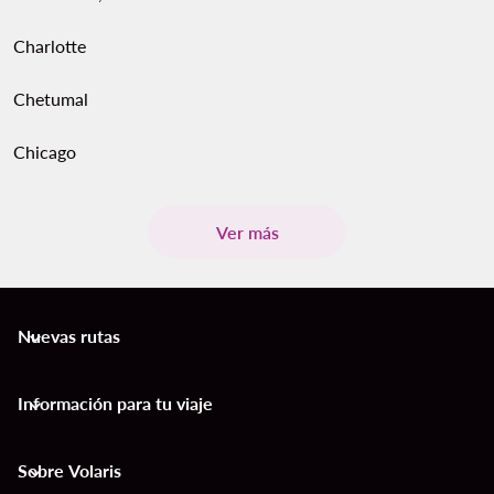
Charlotte
Chetumal
Chicago
Ver más
Nuevas rutas
keyboard_arrow_down
Información para tu viaje
keyboard_arrow_down
Sobre Volaris
keyboard_arrow_down