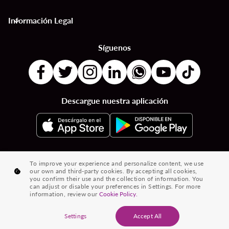
Información Legal
keyboard_arrow_down
Síguenos
Descargue nuestra aplicación
|
|
|
Destinos por Países
Destinos por Ciudades
Vuelos desde País a País
To improve your experience and personalize content, we use
our own and third-party cookies. By accepting all cookies,
|
|
Vuelos de Ciudad a Ciudad
Vuelos de Países a Ciudades
you confirm their use and the collection of information. You
can adjust or disable your preferences in Settings. For more
|
Vuelos desde Ciudades
Vuelos desde Países
information, review our
Cookie Policy.
® 2026 Volaris y su logotipo son marcas registradas de Volaris
Settings
Accept All