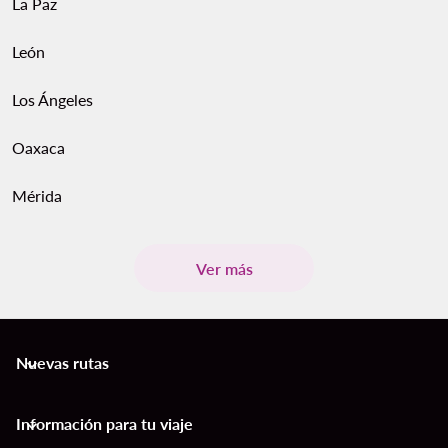
La Paz
León
Los Ángeles
Oaxaca
Mérida
Ver más
Nuevas rutas
keyboard_arrow_down
Información para tu viaje
keyboard_arrow_down