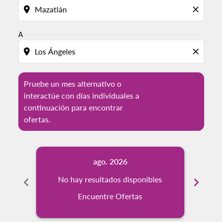
location_on
close
A
location_on
close
Pruebe un mes alternativo o
interactúe con días individuales a
continuación para encontrar
ofertas.
ago. 2026
chevron_left
No hay resultados disponibles
chevron_right
No
Encuentre Ofertas