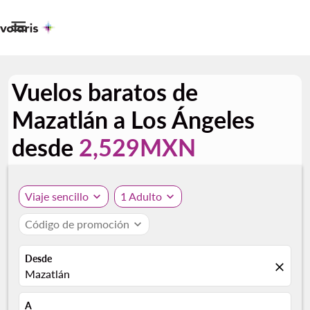

Vuelos baratos de
Mazatlán a Los Ángeles
desde
2,529MXN
Viaje sencillo
expand_more
1 Adulto
expand_more
Código de promoción
expand_more
Desde
close
Mazatlán
A