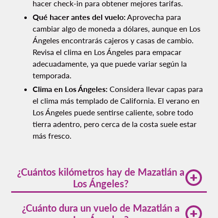
hacer check-in para obtener mejores tarifas.
Qué hacer antes del vuelo:
Aprovecha para
cambiar algo de moneda a dólares, aunque en Los
Ángeles encontrarás cajeros y casas de cambio.
Revisa el clima en Los Ángeles para empacar
adecuadamente, ya que puede variar según la
temporada.
Clima en Los Ángeles:
Considera llevar capas para
el clima más templado de California. El verano en
Los Ángeles puede sentirse caliente, sobre todo
tierra adentro, pero cerca de la costa suele estar
más fresco.
¿Cuántos kilómetros hay de Mazatlán a
Los Ángeles?
La distancia de Mazatlán a Los Ángeles es de
¿Cuánto dura un vuelo de Mazatlán a
aproximadamente 1,600 kilómetros en línea recta.