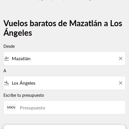
Vuelos baratos de Mazatlán a Los
Ángeles
Desde
flight_takeoff
close
A
flight_land
close
Escribe tu presupuesto
MXN