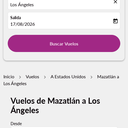
close
Los Ángeles
Salida
today
fc-booking-departure-date-aria-label
17/08/2026
Buscar Vuelos
Inicio
Vuelos
A Estados Unidos
Mazatlán a
Los Ángeles
Vuelos de Mazatlán a Los
Pruebe un mes alternativo o interactúe con días indivi
Ángeles
Desde