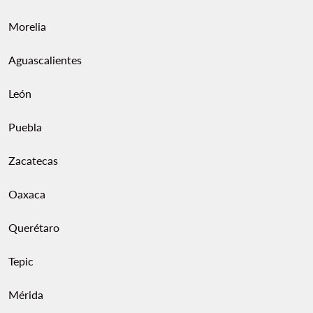
rutas “en línea” para no ir y venir.
Morelia
Aguascalientes
León
Puebla
Zacatecas
Oaxaca
Querétaro
Tepic
Mérida