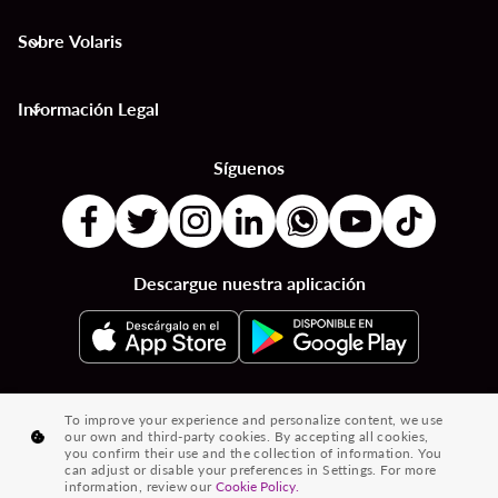
Sobre Volaris
keyboard_arrow_down
Información Legal
keyboard_arrow_down
Síguenos
Descargue nuestra aplicación
|
|
|
Destinos por Países
Destinos por Ciudades
Vuelos desde País a País
To improve your experience and personalize content, we use
our own and third-party cookies. By accepting all cookies,
|
|
Vuelos de Ciudad a Ciudad
Vuelos de Países a Ciudades
you confirm their use and the collection of information. You
can adjust or disable your preferences in Settings. For more
|
Vuelos desde Ciudades
Vuelos desde Países
information, review our
Cookie Policy.