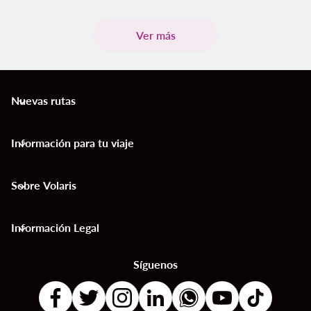
Ver más
Nuevas rutas
keyboard_arrow_down
Información para tu viaje
keyboard_arrow_down
Sobre Volaris
keyboard_arrow_down
Información Legal
keyboard_arrow_down
Síguenos