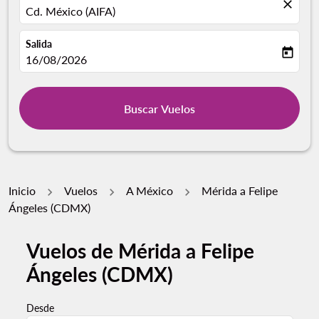
close
Cd. México (AIFA)
Salida
today
fc-booking-departure-date-aria-label
16/08/2026
Buscar Vuelos
Inicio
Vuelos
A México
Mérida a Felipe
Ángeles (CDMX)
Vuelos de Mérida a Felipe
Ángeles (CDMX)
Desde