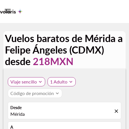

Vuelos baratos de Mérida a
Felipe Ángeles (CDMX)
desde
218MXN
Viaje sencillo
expand_more
1 Adulto
expand_more
Código de promoción
expand_more
Desde
close
Mérida
A