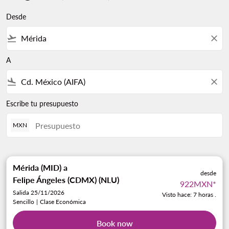
Desde
flight_takeoff
close
A
flight_land
close
Escribe tu presupuesto
MXN
Mérida (MID)
a
desde
Felipe Ángeles (CDMX) (NLU)
922MXN
*
Salida 25/11/2026
Visto hace: 7 horas .
Sencillo
|
Clase Económica
Book now