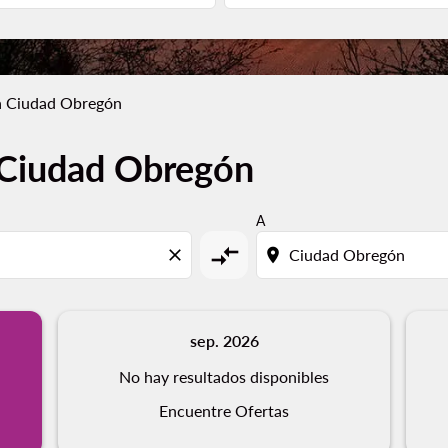
a Ciudad Obregón
 Ciudad Obregón
A
compare_arrows
close
location_on
sep. 2026
No hay resultados disponibles
Encuentre Ofertas