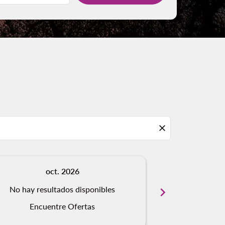
close
oct. 2026
n
No hay resultados disponibles
chevron_right
No hay resu
Encuentre Ofertas
Encue