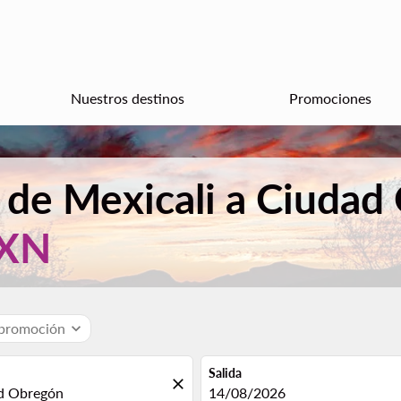
Nuestros destinos
Promociones
 de Mexicali a Ciuda
XN
 promoción
expand_more
Salida
close
fc-booking-departure-date-aria
14/08/2026