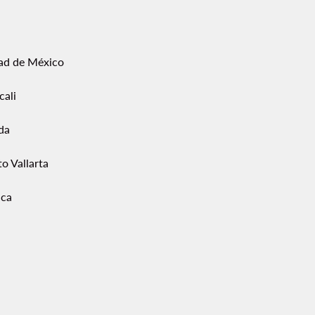
ad de México
cali
da
o Vallarta
ca