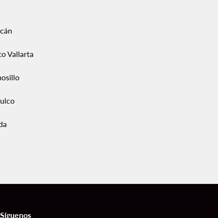
acán
o Vallarta
osillo
ulco
da
Síguenos