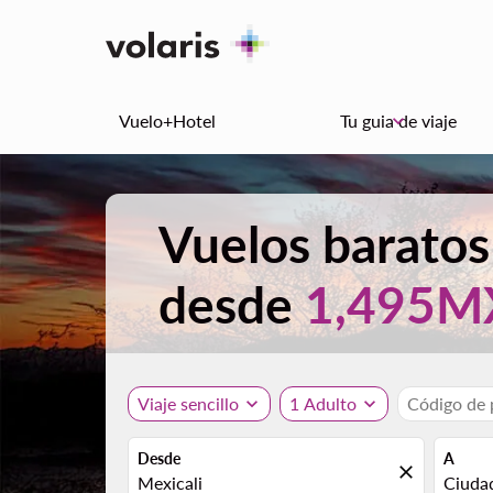
Vuelo+Hotel
Tu guia de viaje
keyboard_arrow_down
Vuelos baratos
desde
1,495M
Viaje sencillo
expand_more
1 Adulto
expand_more
Código de
Desde
A
close