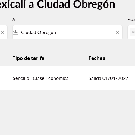
xicali a Ciudad Obregón
A
Esc
close
flight_land
close
M
Tipo de tarifa
Fechas
n
Sencillo
|
Clase Económica
Salida 01/01/2027