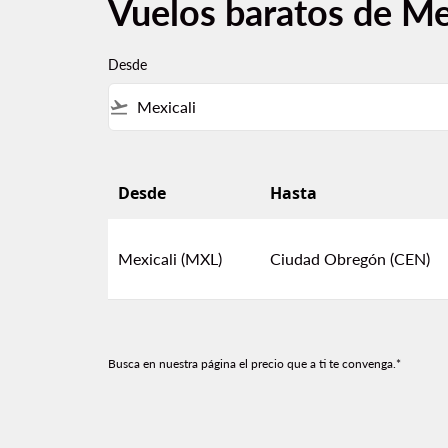
Vuelos baratos de Me
Desde
flight_takeoff
Desde
Hasta
Vuelos baratos de Mexicali a Ciudad Obregó
Mexicali (MXL)
Ciudad Obregón (CEN)
Busca en nuestra página el precio que a ti te convenga.*