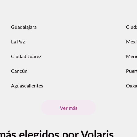
Guadalajara
Ciud
La Paz
Mexi
Ciudad Juárez
Méri
Cancún
Puert
Aguascalientes
Oaxa
Ver más
más elegidos por Volaris