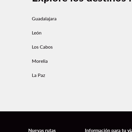
Guadalajara
León
Los Cabos
Morelia
La Paz
Nuevas rutas
Información para tu vi