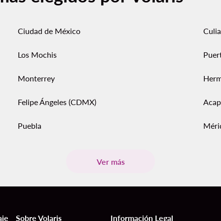
Ciudad de México
Culi
Los Mochis
Puert
Monterrey
Herm
Felipe Ángeles (CDMX)
Acap
Puebla
Méri
Ver más
aje
Sobre Volaris
Información Legal