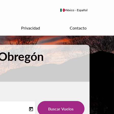
keyboard_arrow_down
México
-
Español
Privacidad
Contacto
d Obregón
Buscar Vuelos
today
-label