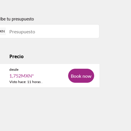
ribe tu presupuesto
XN
Precio
desde
1,752MXN
*
Book now
Visto hace: 11 horas .