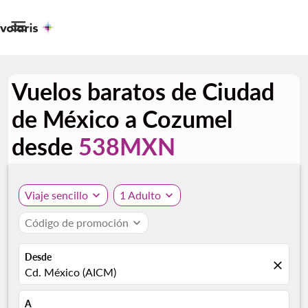

Vuelos baratos de Ciudad
de México a Cozumel
desde
538MXN
Viaje sencillo
expand_more
1 Adulto
expand_more
Código de promoción
expand_more
Desde
close
Cd. México (AICM)
A