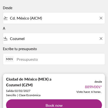
Desde
flight_takeoff
close
A
flight_land
close
Escribe tu presupuesto
MXN
Ciudad de México (MEX)
a
desde
Cozumel (CZM)
889MXN
*
Salida 02/02/2027
Visto hace: 6 horas .
Sencillo
|
Clase Económica
Book now