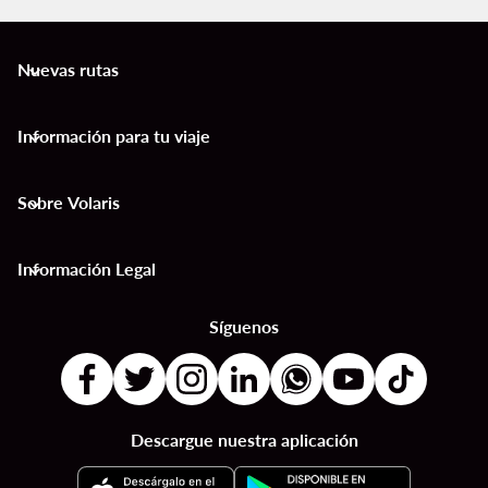
Nuevas rutas
keyboard_arrow_down
Información para tu viaje
keyboard_arrow_down
Sobre Volaris
keyboard_arrow_down
Información Legal
keyboard_arrow_down
Síguenos
Descargue nuestra aplicación