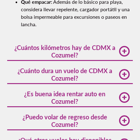
Qué empacar:
Además de lo básico para playa,
considera llevar repelente, cargador portátil y una
bolsa impermeable para excursiones o paseos en
lancha.
¿Cuántos kilómetros hay de CDMX a
Cozumel?
La distancia de CDMX a Cozumel es de
¿Cuánto dura un vuelo de CDMX a
aproximadamente
1,280 kilómetros
en línea recta.
Cozumel?
El tiempo de vuelo de CDMX a Cozumel es de
¿Es buena idea rentar auto en
aproximadamente
2 horas
en vuelo directo.
Cozumel?
Sí, especialmente si quieres explorar la costa este,
¿Puedo volar de regreso desde
Punta Sur o playas menos accesibles. La isla cuenta
Cozumel?
con carreteras en buen estado y conducir es seguro
y sencillo.
Sí, Volaris ofrece
vuelos de Cozumel a Ciudad de
¿Qué otros vuelos hay disponibles