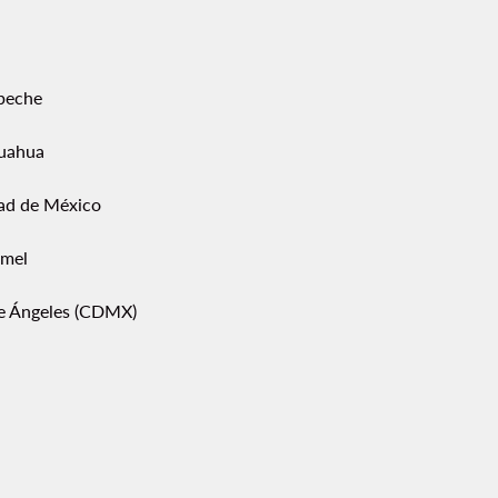
peche
uahua
ad de México
mel
pe Ángeles (CDMX)