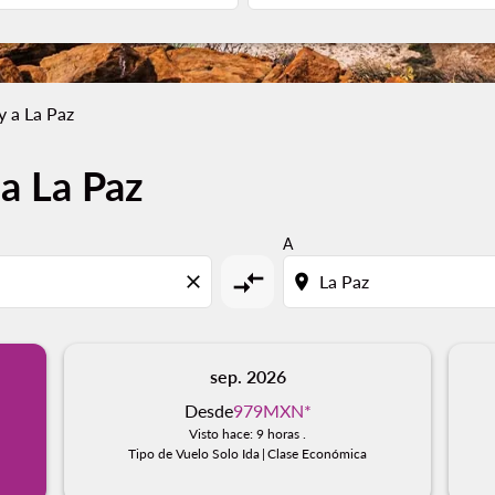
 a La Paz
a La Paz
A
compare_arrows
close
location_on
sep. 2026
Desde
979MXN
*
Visto hace: 9 horas .
Tipo de Vuelo Solo Ida
|
Clase Económica