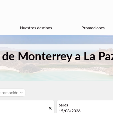
Nuestros destinos
Promociones
 de Monterrey a La Pa
 promoción
expand_more
Salida
close
fc-booking-departure-date-aria
15/08/2026