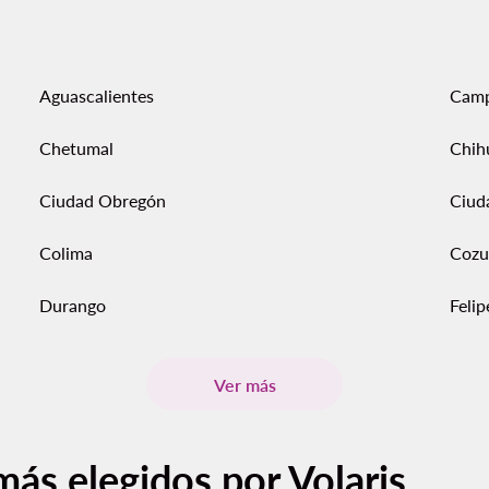
Aguascalientes
Cam
Chetumal
Chih
Ciudad Obregón
Ciud
Colima
Cozu
Durango
Feli
Ver más
más elegidos por Volaris