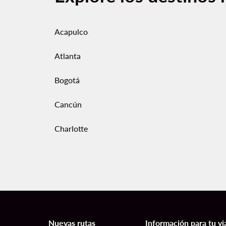
Acapulco
Atlanta
Bogotá
Cancún
Charlotte
Nuevas rutas
Información para tu vi