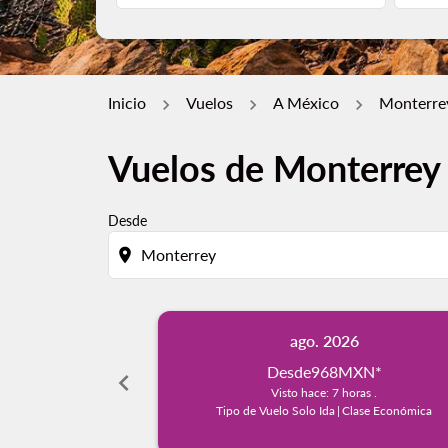
Inicio
Vuelos
A México
Monterrey
Vuelos de Monterrey 
Desde
location_on
ago. 2026
Desde
968MXN
*
chevron_left
Visto hace: 7 horas .
Tipo de Vuelo Solo Ida
|
Clase Económica