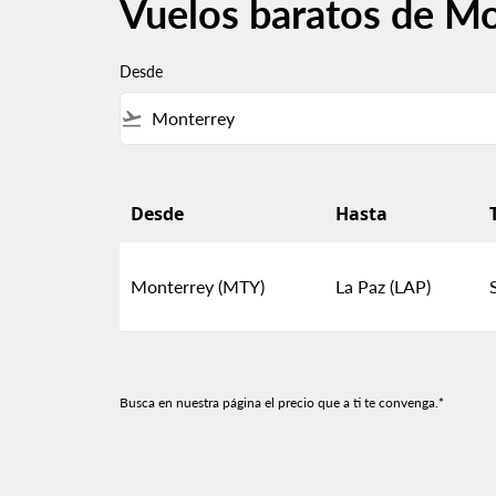
Vuelos baratos de Mo
Desde
flight_takeoff
Desde
Hasta
Vuelos baratos de Monterrey a La Paz
Monterrey (MTY)
La Paz (LAP)
Busca en nuestra página el precio que a ti te convenga.*