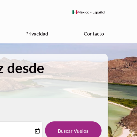
keyboard_arrow_down
México
-
Español
Privacidad
Contacto
z desde
Buscar Vuelos
today
-label