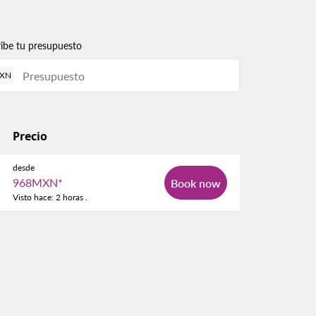
ribe tu presupuesto
XN
Precio
desde
968MXN
*
Book now
Visto hace: 2 horas .