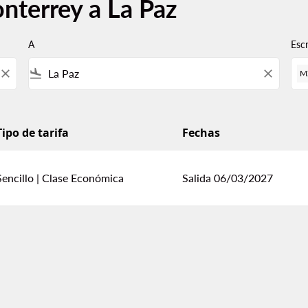
nterrey a La Paz
A
Esc
close
flight_land
close
M
Tipo de tarifa
Fechas
Sencillo
|
Clase Económica
Salida 06/03/2027