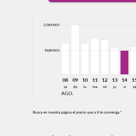
cmp-daily-histogram-bars-legend-max-price-ari
2.0KMXN
Displaying fares for agosto-2026
MTY–LAP, 08/08/2026: Desde 1,
MTY–LAP, 09/08/2026: Desd
MTY–LAP, 10/08/2026: 
MTY–LAP, 11/08/20
MTY–LAP, 12/0
MTY–LAP, 1
MTY–LA
MT
cmp-daily-histogram-bars-legend-min-price-ari
968MXN
08
09
10
11
12
13
14
1
sá
do
lu
ma
mi
ju
vi
s
AGO.
Busca en nuestra página el precio que a ti te convenga.*