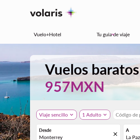
Vuelo+Hotel
Tu guia de viaje
keyboard_arrow_down
Vuelos baratos
957MXN
Viaje sencillo
expand_more
1 Adulto
expand_more
Código de
Desde
A
close