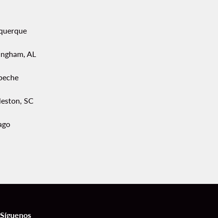
querque
ingham, AL
peche
leston, SC
ago
Síguenos