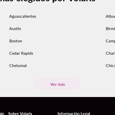
Aguascalientes
Albu
Austin
Birm
Boston
Cam
Cedar Rapids
Char
Chetumal
Chic
Ver más
aje
Sobre Volaris
Información Legal