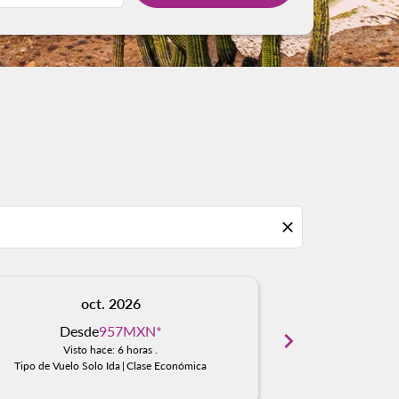
close
oct. 2026
n
Desde
957MXN
*
chevron_right
No hay resu
Visto hace: 6 horas .
Encue
Tipo de Vuelo Solo Ida
|
Clase Económica