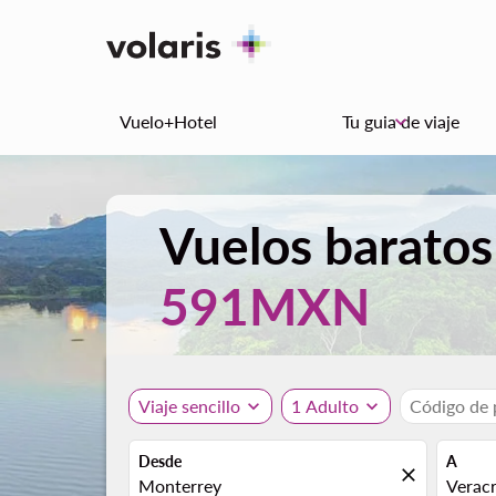
Vuelo+Hotel
Tu guia de viaje
keyboard_arrow_down
Vuelos baratos
591MXN
Viaje sencillo
expand_more
1 Adulto
expand_more
Código de
Desde
A
close