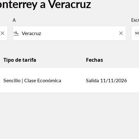
nterrey a Veracruz
A
Esc
close
flight_land
close
M
Tipo de tarifa
Fechas
Sencillo
|
Clase Económica
Salida 11/11/2026