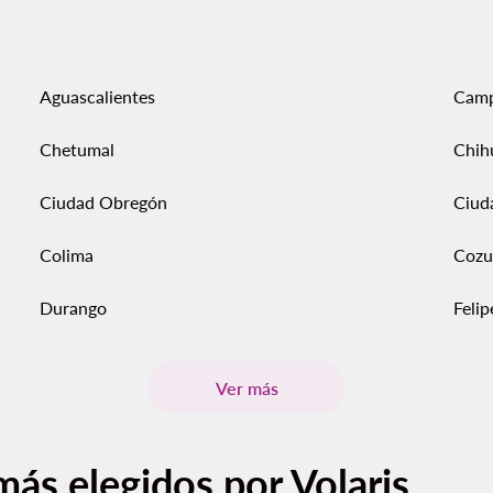
Aguascalientes
Cam
Chetumal
Chih
Ciudad Obregón
Ciud
Colima
Cozu
Durango
Feli
Ver más
más elegidos por Volaris