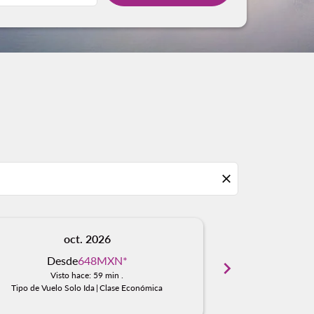
close
oct. 2026
n
Desde
648MXN
*
Des
chevron_right
Visto hace: 59 min .
Visto
Tipo de Vuelo Solo Ida
|
Clase Económica
Tipo de Vuelo S