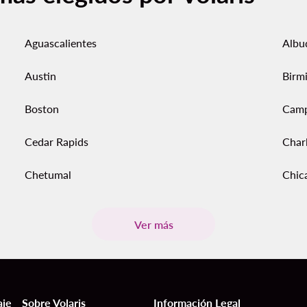
Aguascalientes
Albu
Austin
Birm
Boston
Cam
Cedar Rapids
Char
Chetumal
Chic
Ver más
aje
Sobre Volaris
Información Legal