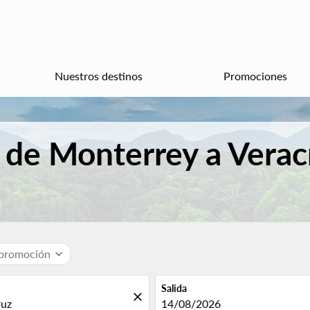
Nuestros destinos
Promociones
 de Monterrey a Verac
 promoción
expand_more
Salida
close
fc-booking-departure-date-aria
14/08/2026