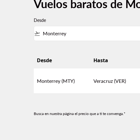
Vuelos baratos de Mo
Desde
flight_takeoff
Desde
Hasta
Vuelos baratos de Monterrey a Veracruz
Monterrey (MTY)
Veracruz (VER)
Busca en nuestra página el precio que a ti te convenga.*