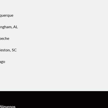
querque
ingham, AL
peche
leston, SC
ago
Síguenos