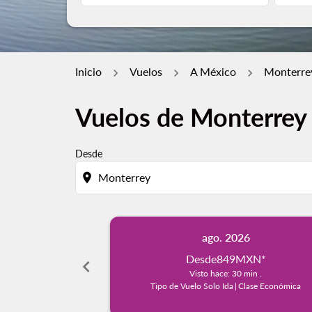
Inicio
Vuelos
A México
Monterrey
Vuelos de Monterrey 
Desde
location_on
ago. 2026
Desde
849MXN
*
chevron_left
Visto hace: 30 min .
Tipo de Vuelo Solo Ida
|
Clase Económica