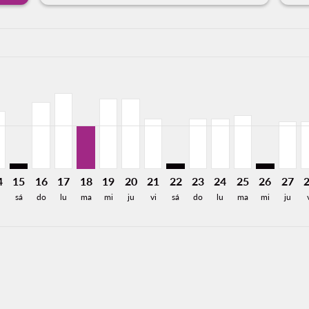
a-label 2.2KMXN
901MXN
e 1,901MXN
Desde 1,901MXN
26: Desde 2,182MXN
8/2026: Desde 1,344MXN
12/08/2026: Desde 1,125MXN
R, 13/08/2026: Desde 1,125MXN
Y–VER, 14/08/2026: Desde 1,125MXN
MTY–VER: cmp-view-offers-disclaimer. Encuentre Ofertas
MTY–VER, 16/08/2026: Desde 1,297MXN
MTY–VER, 17/08/2026: Desde 1,473MXN
MTY–VER, 18/08/2026: Desde 849MXN
MTY–VER, 19/08/2026: Desde 1,368MXN
MTY–VER, 20/08/2026: Desde 1,368
MTY–VER, 21/08/2026: Desde 
MTY–VER: cmp-view-offers-d
MTY–VER, 23/08/2026:
MTY–VER, 24/08/2
MTY–VER, 25/
MTY–VER: 
MTY–V
M
a-label 849MXN
4
15
16
17
18
19
20
21
22
23
24
25
26
27
sá
do
lu
ma
mi
ju
vi
sá
do
lu
ma
mi
ju