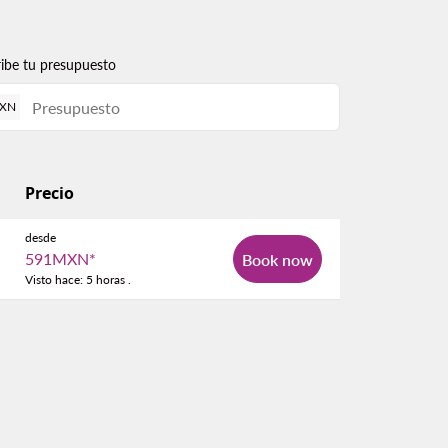
ribe tu presupuesto
XN
Precio
desde
591MXN
*
Book now
Visto hace: 5 horas .