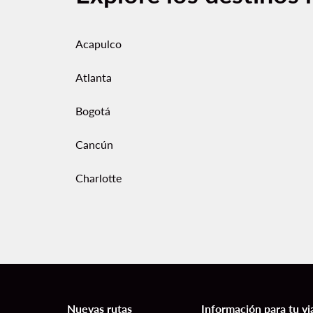
Acapulco
Atlanta
Bogotá
Cancún
Charlotte
Nuevas rutas
Información para tu vi