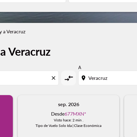
 a Veracruz
a Veracruz
A
compare_arrows
close
location_on
sep. 2026
Desde
677MXN
*
Visto hace: 2 min .
Tipo de Vuelo Solo Ida
|
Clase Económica