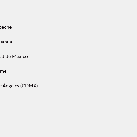
peche
uahua
ad de México
mel
pe Ángeles (CDMX)