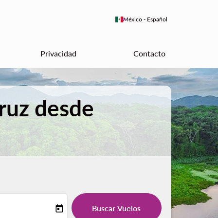
keyboard_arrow_down
México
-
Español
Privacidad
Contacto
ruz desde
Buscar Vuelos
today
-label