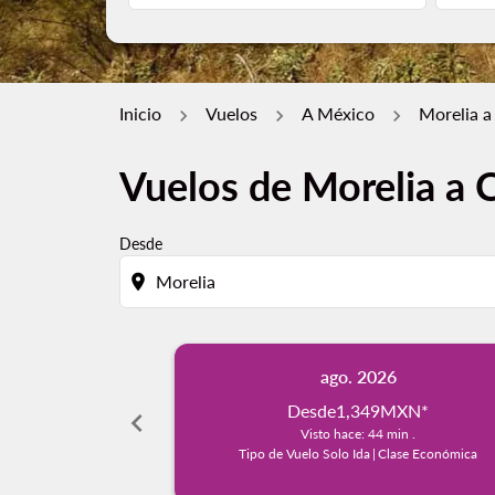
Inicio
Vuelos
A México
Morelia 
Vuelos de Morelia a 
Desde
location_on
ago. 2026
Desde
1,349MXN
*
chevron_left
Visto hace: 44 min .
Tipo de Vuelo Solo Ida
|
Clase Económica