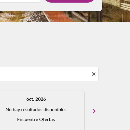
close
oct. 2026
n
No hay resultados disponibles
chevron_right
No hay resu
Encuentre Ofertas
Encue