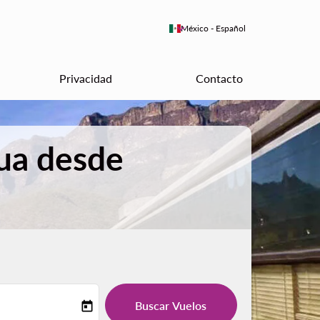
keyboard_arrow_down
México
-
Español
Privacidad
Contacto
hua desde
Buscar Vuelos
today
-label