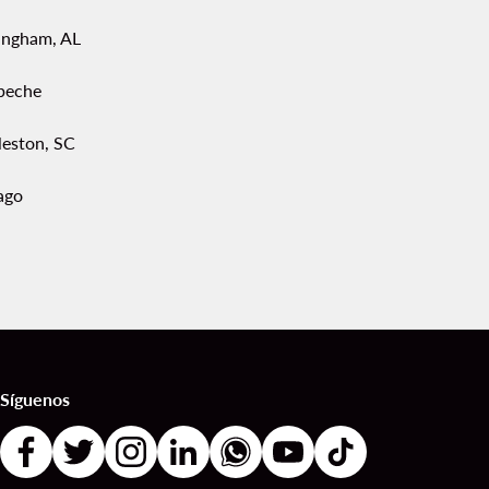
ingham, AL
peche
leston, SC
ago
Síguenos