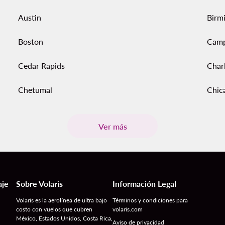
Austin
Birm
Boston
Cam
Cedar Rapids
Char
Chetumal
Chic
Ver más
aje
Sobre Volaris
Información Legal
Volaris es la aerolínea de ultra bajo
Términos y condiciones para
costo con vuelos que cubren
volaris.com
México, Estados Unidos, Costa Rica,
Aviso de privacidad