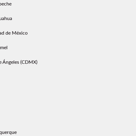
peche
uahua
ad de México
mel
pe Ángeles (CDMX)
querque