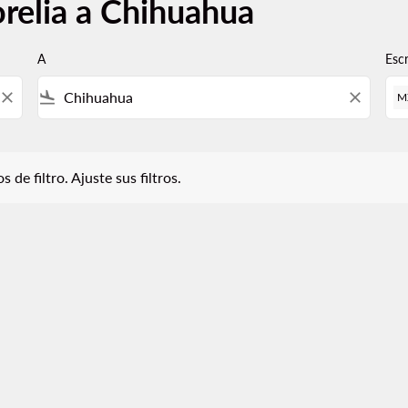
relia a Chihuahua
A
Esc
close
flight_land
close
M
iltro. Ajuste sus filtros.
 de filtro. Ajuste sus filtros.