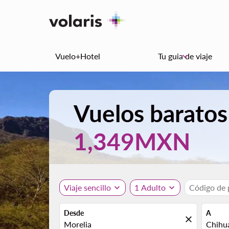
Vuelo+Hotel
Tu guia de viaje
keyboard_arrow_down
Vuelos baratos
1,349MXN
Viaje sencillo
expand_more
1 Adulto
expand_more
Código de
Desde
A
close