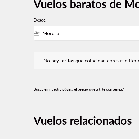
Vuelos baratos de Mo
Desde
flight_takeoff
No hay tarifas que coincidan con sus criterios de f
No hay tarifas que coincidan con sus criterios
Busca en nuestra página el precio que a ti te convenga.*
Vuelos relacionados