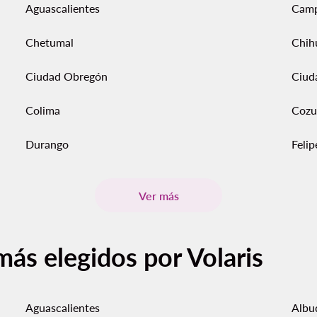
Aguascalientes
Cam
Chetumal
Chih
Ciudad Obregón
Ciud
Colima
Cozu
Durango
Feli
Ver más
más elegidos por Volaris
Aguascalientes
Albu