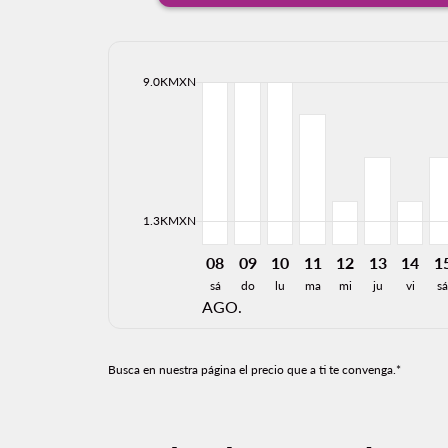
cmp-daily-histogram-bars-legend-max-price-ari
9.0KMXN
Displaying fares for agosto-2026
MLM–CUU, 08/08/2026: Desde 9
MLM–CUU, 09/08/2026: Des
MLM–CUU, 10/08/2026:
MLM–CUU, 11/08/2
MLM–CUU, 12/0
MLM–CUU, 
MLM–C
ML
cmp-daily-histogram-bars-legend-min-price-ari
1.3KMXN
08
09
10
11
12
13
14
1
sá
do
lu
ma
mi
ju
vi
s
AGO.
Busca en nuestra página el precio que a ti te convenga.*