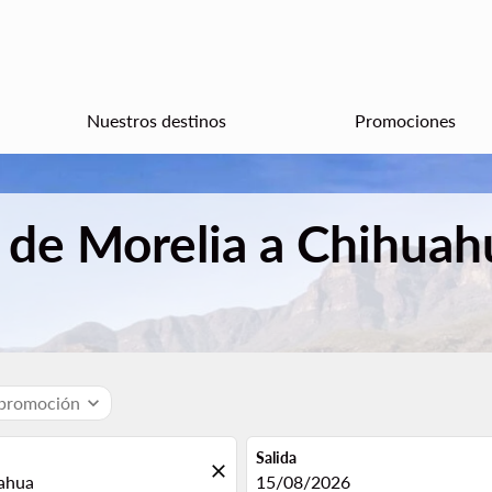
Nuestros destinos
Promociones
 de Morelia a Chihua
 promoción
expand_more
Salida
close
fc-booking-departure-date-aria
15/08/2026