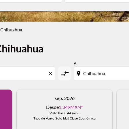
a Chihuahua
Chihuahua
A
compare_arrows
close
location_on
sep. 2026
Desde
1,349MXN
*
Visto hace: 44 min .
Tipo de Vuelo Solo Ida
|
Clase Económica