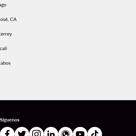
ago
José, CA
errey
cali
Cabos
Síguenos