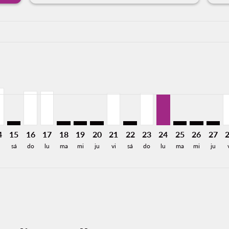
a-label 6.7KMXN
aimer. Encuentre Ofertas
de 6,726MXN
 Desde 5,868MXN
offers-disclaimer. Encuentre Ofertas
iew-offers-disclaimer. Encuentre Ofertas
mp-view-offers-disclaimer. Encuentre Ofertas
W: cmp-view-offers-disclaimer. Encuentre Ofertas
M–DFW, 14/08/2026: Desde 3,021MXN
MLM–DFW: cmp-view-offers-disclaimer. Encuentre Oferta
MLM–DFW, 16/08/2026: Desde 2,752MXN
MLM–DFW, 17/08/2026: Desde 2,752MXN
MLM–DFW: cmp-view-offers-disclaimer. Encu
MLM–DFW: cmp-view-offers-disclaimer. 
MLM–DFW: cmp-view-offers-disclaim
MLM–DFW, 21/08/2026: Desde 
MLM–DFW: cmp-view-offers-
MLM–DFW, 23/08/2026
MLM–DFW, 24/08/2
MLM–DFW: cmp-
MLM–DFW: 
MLM–D
M
a-label 2.5KMXN
4
15
16
17
18
19
20
21
22
23
24
25
26
27
sá
do
lu
ma
mi
ju
vi
sá
do
lu
ma
mi
ju