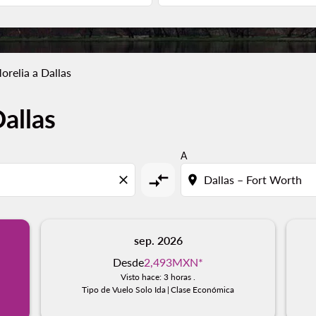
orelia a Dallas
allas
A
compare_arrows
close
location_on
sep. 2026
Desde
2,493MXN
*
Visto hace: 3 horas .
Tipo de Vuelo Solo Ida
|
Clase Económica