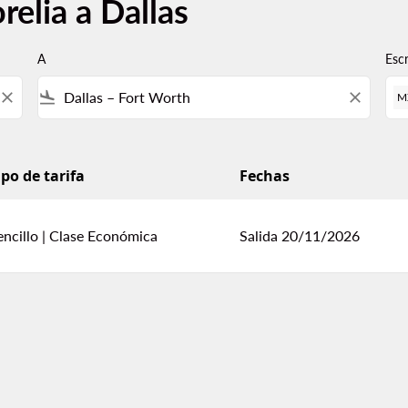
elia a Dallas
A
Esc
close
flight_land
close
M
ipo de tarifa
Fechas
encillo
|
Clase Económica
Salida 20/11/2026