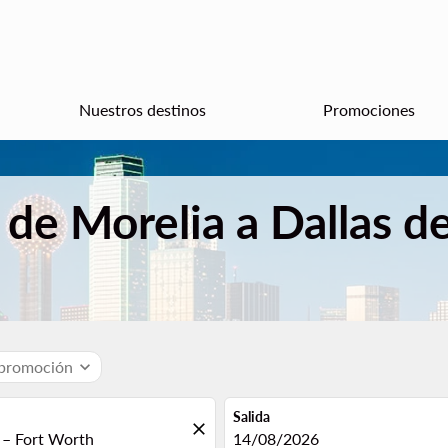
Nuestros destinos
Promociones
 de Morelia a Dallas d
 promoción
expand_more
Salida
close
fc-booking-departure-date-aria
14/08/2026