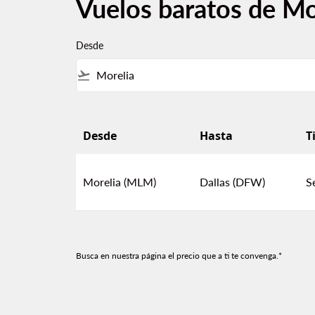
Vuelos baratos de Mor
Desde
flight_takeoff
Desde
Hasta
T
Vuelos baratos de Morelia a Dallas
Morelia (MLM)
Dallas (DFW)
S
Busca en nuestra página el precio que a ti te convenga.*