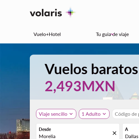
Vuelo+Hotel
Tu guia de viaje
keyboard_arrow_down
Vuelos baratos
2,493MXN
Viaje sencillo
expand_more
1 Adulto
expand_more
Código de
Desde
A
close