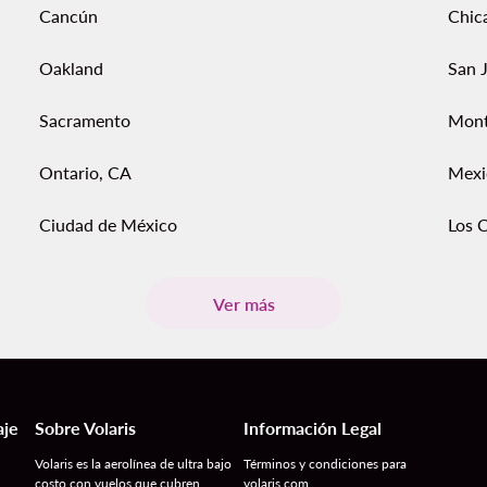
Cancún
Chic
Oakland
San 
Sacramento
Mont
Ontario, CA
Mexi
Ciudad de México
Los 
Ver más
aje
Sobre Volaris
Información Legal
Volaris es la aerolínea de ultra bajo
Términos y condiciones para
costo con vuelos que cubren
volaris.com