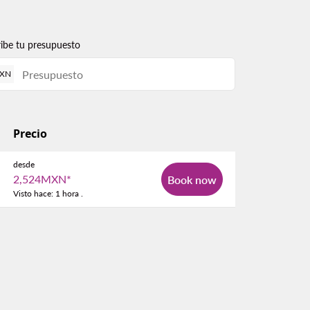
ribe tu presupuesto
XN
Precio
desde
2,524MXN
*
Book now
Visto hace: 1 hora .