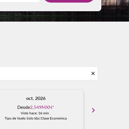
close
oct. 2026
n
Desde
2,549MXN
*
Desd
chevron_right
Visto hace: 26 min .
Visto
Tipo de Vuelo Solo Ida
|
Clase Económica
Tipo de Vuelo S