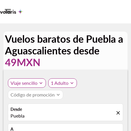

Vuelos baratos de Puebla a
Aguascalientes desde
49MXN
Viaje sencillo
expand_more
1 Adulto
expand_more
Código de promoción
expand_more
Desde
close
Puebla
A