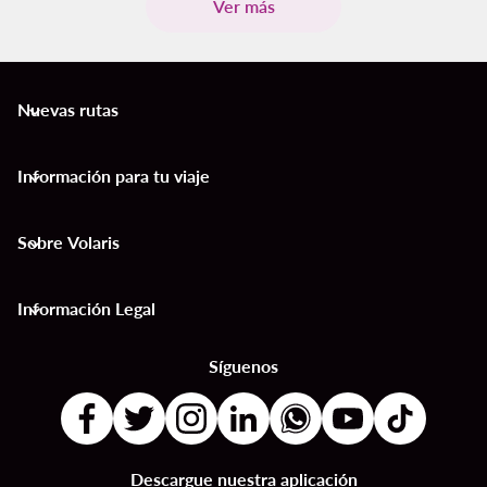
Ver más
Nuevas rutas
keyboard_arrow_down
Información para tu viaje
keyboard_arrow_down
Sobre Volaris
keyboard_arrow_down
Información Legal
keyboard_arrow_down
Síguenos
Descargue nuestra aplicación