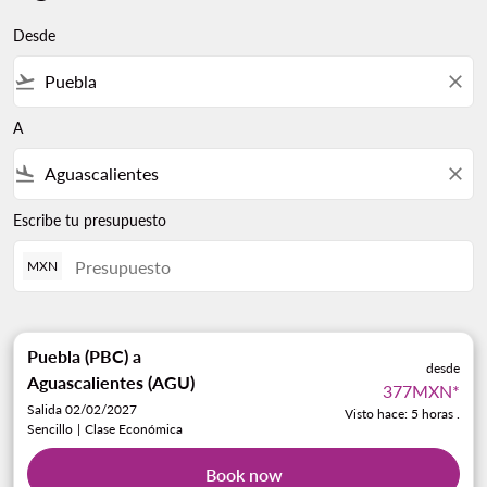
Desde
flight_takeoff
close
A
flight_land
close
Escribe tu presupuesto
MXN
Puebla (PBC)
a
desde
Aguascalientes (AGU)
377MXN
*
Salida 02/02/2027
Visto hace: 5 horas .
Sencillo
|
Clase Económica
Book now