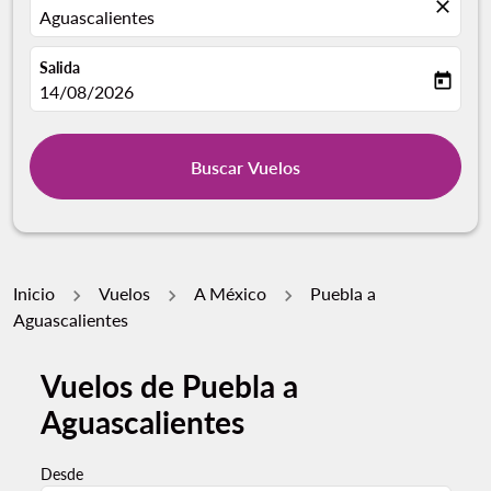
close
Aguascalientes
Salida
today
fc-booking-departure-date-aria-label
14/08/2026
Buscar Vuelos
Inicio
Vuelos
A México
Puebla a
Aguascalientes
Vuelos de Puebla a
Aguascalientes
Desde