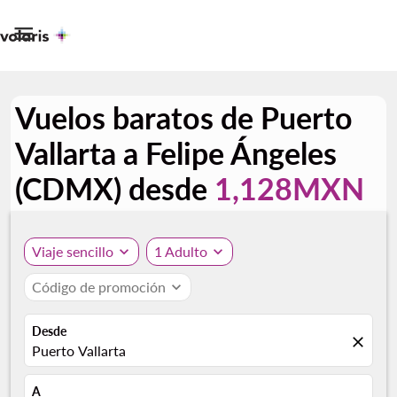

Vuelos baratos de Puerto
Vallarta a Felipe Ángeles
(CDMX) desde
1,128MXN
Viaje sencillo
expand_more
1 Adulto
expand_more
Código de promoción
expand_more
Desde
close
Puerto Vallarta
A