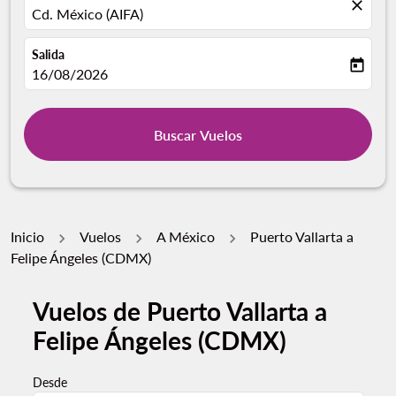
close
Cd. México (AIFA)
Salida
today
fc-booking-departure-date-aria-label
16/08/2026
Buscar Vuelos
Inicio
Vuelos
A México
Puerto Vallarta a
Felipe Ángeles (CDMX)
Vuelos de Puerto Vallarta a
Felipe Ángeles (CDMX)
Desde