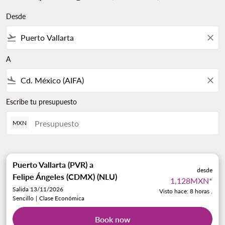
Desde
flight_takeoff
close
A
flight_land
close
Escribe tu presupuesto
MXN
Puerto Vallarta (PVR)
a
desde
Felipe Ángeles (CDMX) (NLU)
1,128MXN
*
Salida 13/11/2026
Visto hace: 8 horas .
Sencillo
|
Clase Económica
Book now