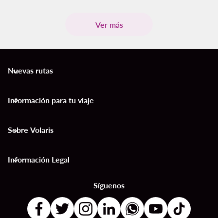
Ver más
Nuevas rutas
keyboard_arrow_down
Información para tu viaje
keyboard_arrow_down
Sobre Volaris
keyboard_arrow_down
Información Legal
keyboard_arrow_down
Síguenos