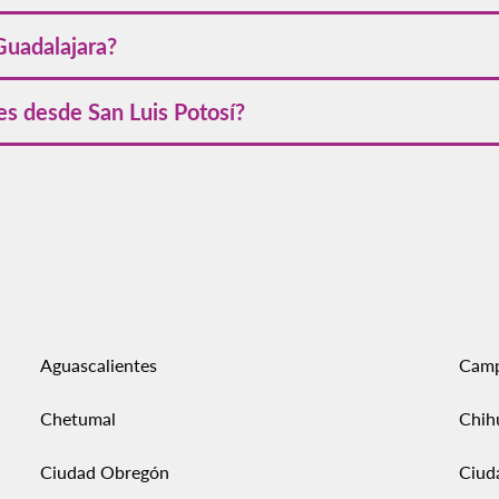
roximada de
50 a 55 minutos
. Los tiempos pueden variar ligerame
Guadalajara?
os de regreso
con diferentes horarios que te permiten planificar 
es desde San Luis Potosí?
 con destinos populares como Tijuana, Cancún, Monterrey y Ciu
os Unidos para quienes buscan conexiones internacionales
.
uristas que toman precauciones básicas. Las zonas turísticas y cé
n la ciudad cada año sin contratiempo
.
Aguascalientes
Cam
Chetumal
Chih
Ciudad Obregón
Ciud