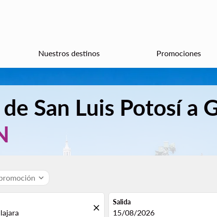
Nuestros destinos
Promociones
 de San Luis Potosí a 
N
 promoción
expand_more
Salida
close
fc-booking-departure-date-aria
15/08/2026