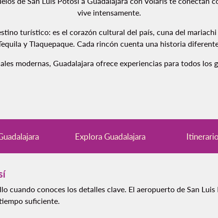
elos de San Luis Potosí a Guadalajara con Volaris te conectan 
vive intensamente.
stino turístico: es el corazón cultural del país, cuna del mariac
Tequila y Tlaquepaque. Cada rincón cuenta una historia diferente
es modernas, Guadalajara ofrece experiencias para todos los gu
Guadalajara
Explora Guadalajara
Itinerari
sí
illo cuando conoces los detalles clave. El aeropuerto de San Lu
 tiempo suficiente.