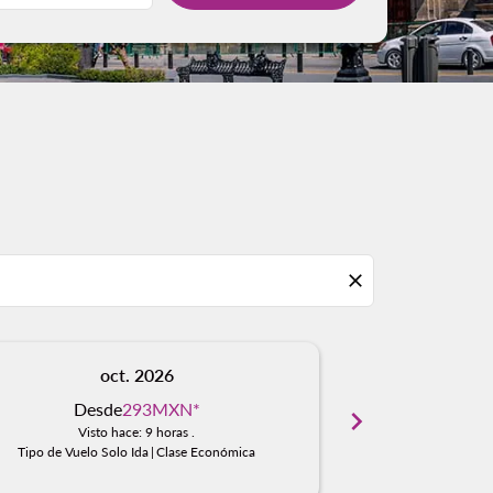
close
oct. 2026
n
Desde
293MXN
*
Des
chevron_right
Visto hace: 9 horas .
Visto
Tipo de Vuelo Solo Ida
|
Clase Económica
Tipo de Vuelo S