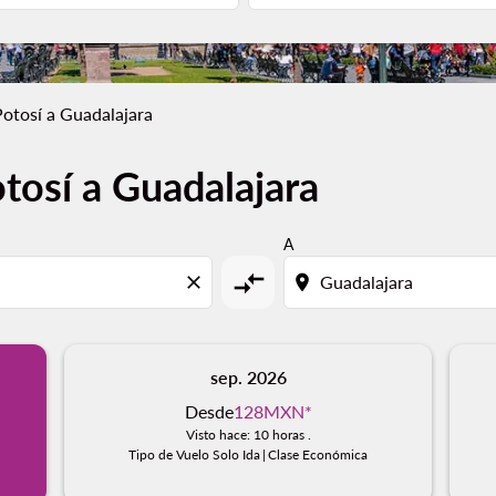
Potosí a Guadalajara
tosí a Guadalajara
A
compare_arrows
close
location_on
sep. 2026
Desde
128MXN
*
Visto hace: 10 horas .
Tipo de Vuelo Solo Ida
|
Clase Económica