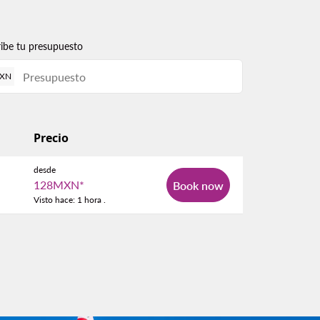
ribe tu presupuesto
XN
Precio
desde
128MXN
*
Book now
Visto hace: 1 hora .