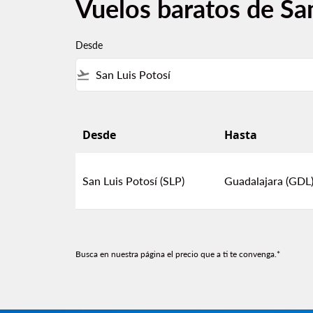
Vuelos baratos de San
Desde
flight_takeoff
Desde
Hasta
Vuelos baratos de San Luis Potosí a Guadalaj
San Luis Potosí (SLP)
Guadalajara (GDL
Busca en nuestra página el precio que a ti te convenga.*