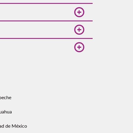
nte según las condiciones
tu retorno con flexibilidad según
dad de México. También hay
ntricas cuentan con vigilancia
peche
uahua
ad de México