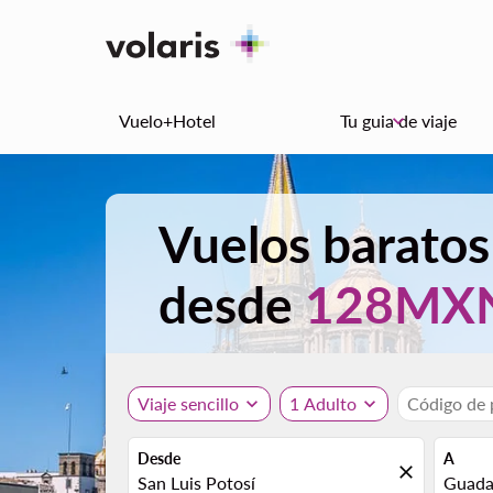
Vuelo+Hotel
Tu guia de viaje
keyboard_arrow_down
Vuelos baratos
desde
128MX
Viaje sencillo
expand_more
1 Adulto
expand_more
Código de
Desde
A
close