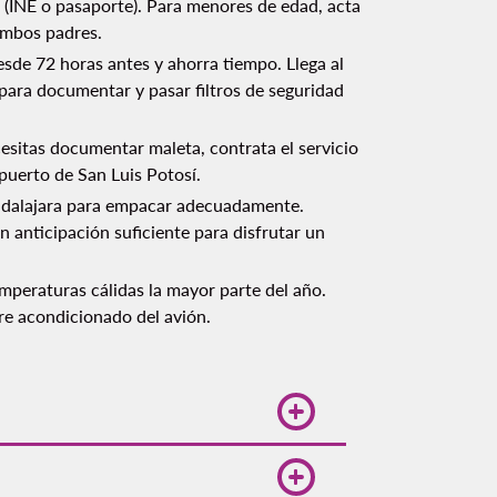
te (INE o pasaporte). Para menores de edad, acta
 ambos padres.
esde 72 horas antes y ahorra tiempo. Llega al
para documentar y pasar filtros de seguridad
cesitas documentar maleta, contrata el servicio
opuerto de San Luis Potosí.
uadalajara para empacar adecuadamente.
n anticipación suficiente para disfrutar un
mperaturas cálidas la mayor parte del año.
re acondicionado del avión.
 mayor, alrededor de
331