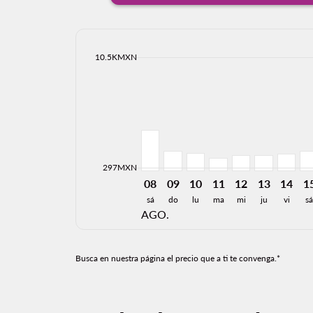
cmp-daily-histogram-bars-legend-max-price-ar
10.5KMXN
Displaying fares for agosto-2026
SLP–GDL, 08/08/2026: Desde 3,
SLP–GDL, 09/08/2026: Desd
SLP–GDL, 10/08/2026: 
SLP–GDL, 11/08/20
SLP–GDL, 12/0
SLP–GDL, 1
SLP–GD
SL
cmp-daily-histogram-bars-legend-min-price-ari
297MXN
08
09
10
11
12
13
14
1
sá
do
lu
ma
mi
ju
vi
s
AGO.
Busca en nuestra página el precio que a ti te convenga.*