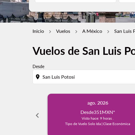
Inicio
Vuelos
A México
San Luis 
Vuelos de San Luis Po
Desde
location_on
ago. 2026
Desde
351MXN
*
chevron_left
Visto hace: 9 horas .
Tipo de Vuelo Solo Ida
|
Clase Económica