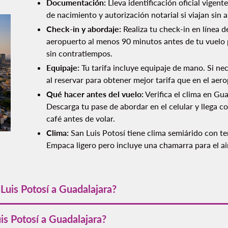
Documentación:
Lleva identificación oficial vigen
de nacimiento y autorización notarial si viajan sin
Check-in y abordaje:
Realiza tu check-in en línea d
aeropuerto al menos 90 minutos antes de tu vuelo 
sin contratiempos.
Equipaje:
Tu tarifa incluye equipaje de mano. Si ne
al reservar para obtener mejor tarifa que en el aer
Qué hacer antes del vuelo:
Verifica el clima en G
Descarga tu pase de abordar en el celular y llega co
café antes de volar.
Clima:
San Luis Potosí tiene clima semiárido con te
Empaca ligero pero incluye una chamarra para el ai
Luis Potosí a Guadalajara?
 kilómetros
entre ambas ciudades. Por carretera la distancia es
is Potosí a Guadalajara?