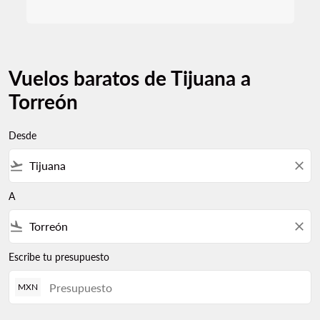
Vuelos baratos de Tijuana a
Torreón
Desde
flight_takeoff
close
A
flight_land
close
Escribe tu presupuesto
MXN