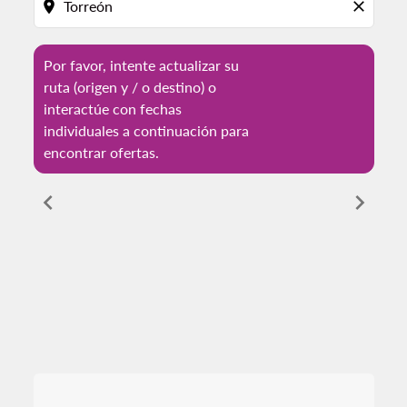
location_on
close
Por favor, intente actualizar su
ruta (origen y / o destino) o
interactúe con fechas
individuales a continuación para
encontrar ofertas.
chevron_left
chevron_right