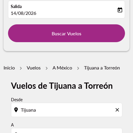
Salida
today
fc-booking-departure-date-aria-label
14/08/2026
Buscar Vuelos
Inicio
Vuelos
A México
Tijuana a Torreón
Vuelos de Tijuana a Torreón
Por favor, intente actualizar su ruta (origen y / o dest
Desde
location_on
close
A