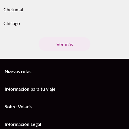
Chetumal
Chicago
Ver más
Nuevas rutas
keyboard_arrow_down
Información para tu viaje
keyboard_arrow_down
Sobre Volaris
keyboard_arrow_down
Información Legal
keyboard_arrow_down