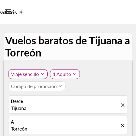

Vuelos baratos de Tijuana a
Torreón
Viaje sencillo
expand_more
1 Adulto
expand_more
Código de promoción
expand_more
Desde
close
Tijuana
A
close
Torreón