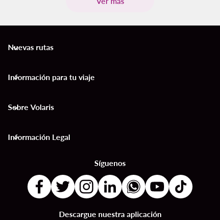
Ver más
Nuevas rutas
keyboard_arrow_down
Información para tu viaje
keyboard_arrow_down
Sobre Volaris
keyboard_arrow_down
Información Legal
keyboard_arrow_down
Síguenos
Descargue nuestra aplicación