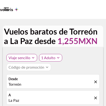

Vuelos baratos de Torreón
a La Paz desde
1,255MXN
Viaje sencillo
expand_more
1 Adulto
expand_more
Código de promoción
expand_more
Desde
close
Torreón
A
close
La Paz