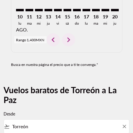
10
11
12
13
14
15
16
17
18
19
20
21
lu
ma
mi
ju
vi
sá
do
lu
ma
mi
ju
vi
AGO.
chevron_left
chevron_right
Rango
1,400MXN
Busca en nuestra página el precio que a ti te convenga.*
Vuelos baratos de Torreón a La
Paz
Desde
flight_takeoff
close