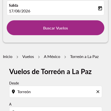
Salida
today
fc-booking-departure-date-aria-label
17/08/2026
Buscar Vuelos
Inicio
Vuelos
A México
Torreón a La Paz
Vuelos de Torreón a La Paz
Desde
location_on
close
A