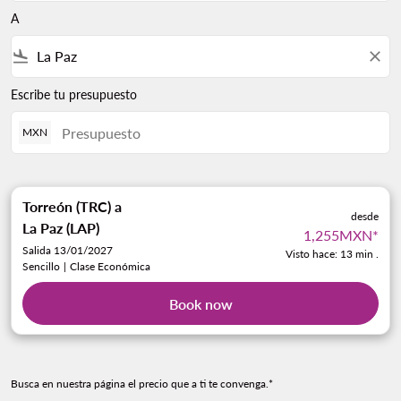
A
flight_land
close
Escribe tu presupuesto
MXN
Torreón (TRC)
a
desde
La Paz (LAP)
1,255MXN
*
Salida 13/01/2027
Visto hace: 13 min .
Sencillo
|
Clase Económica
Book now
Busca en nuestra página el precio que a ti te convenga.*