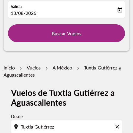
Salida
today
fc-booking-departure-date-aria-label
13/08/2026
Buscar Vuelos
Inicio
Vuelos
A México
Tuxtla Gutiérrez a
Aguascalientes
Vuelos de Tuxtla Gutiérrez a
Por favor, intente actualizar su ruta (origen y / o dest
Aguascalientes
Desde
location_on
close