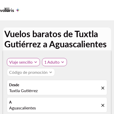

Vuelos baratos de Tuxtla
Gutiérrez a Aguascalientes
Viaje sencillo
expand_more
1 Adulto
expand_more
Código de promoción
expand_more
Desde
close
Tuxtla Gutiérrez
A
close
Aguascalientes