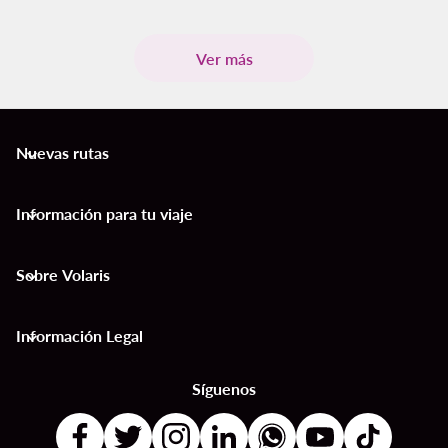
Ver más
Nuevas rutas
keyboard_arrow_down
Información para tu viaje
keyboard_arrow_down
Sobre Volaris
keyboard_arrow_down
Información Legal
keyboard_arrow_down
Síguenos