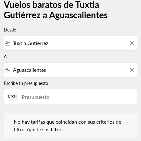
Vuelos baratos de Tuxtla
Gutiérrez a Aguascalientes
Desde
flight_takeoff
close
A
flight_land
close
Escribe tu presupuesto
MXN
No hay tarifas que coincidan con sus criterios de filtro. Ajuste s
No hay tarifas que coincidan con sus criterios de
filtro. Ajuste sus filtros.