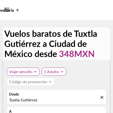

Vuelos baratos de Tuxtla
Gutiérrez a Ciudad de
México desde
348MXN
Viaje sencillo
expand_more
1 Adulto
expand_more
Código de promoción
expand_more
Desde
close
Tuxtla Gutiérrez
A