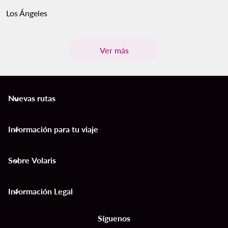
Los Ángeles
Ver más
Nuevas rutas
keyboard_arrow_down
Información para tu viaje
keyboard_arrow_down
Sobre Volaris
keyboard_arrow_down
Información Legal
keyboard_arrow_down
Síguenos