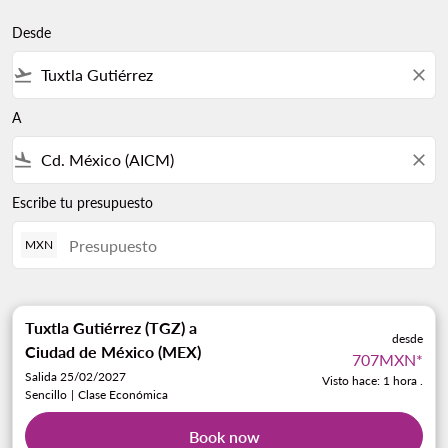
Desde
flight_takeoff
close
A
flight_land
close
Escribe tu presupuesto
MXN
Tuxtla Gutiérrez (TGZ)
a
desde
Ciudad de México (MEX)
707MXN
*
Salida 25/02/2027
Visto hace: 1 hora .
Sencillo
|
Clase Económica
Book now