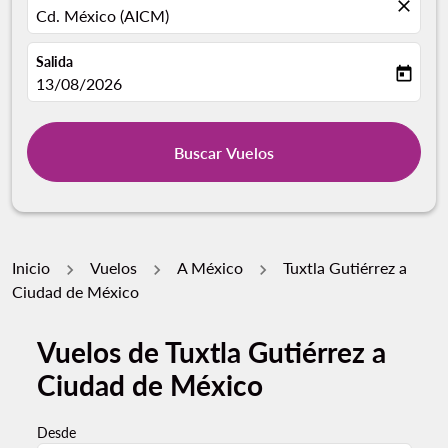
close
Cd. México (AICM)
Salida
today
fc-booking-departure-date-aria-label
13/08/2026
Buscar Vuelos
Inicio
Vuelos
A México
Tuxtla Gutiérrez a
Ciudad de México
Vuelos de Tuxtla Gutiérrez a
Ciudad de México
Desde