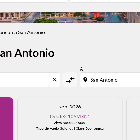
ancún a San Antonio
San Antonio
A
compare_arrows
close
location_on
sep. 2026
Desde
2,106MXN
*
Visto hace: 8 horas .
Tipo de Vuelo Solo Ida
|
Clase Económica