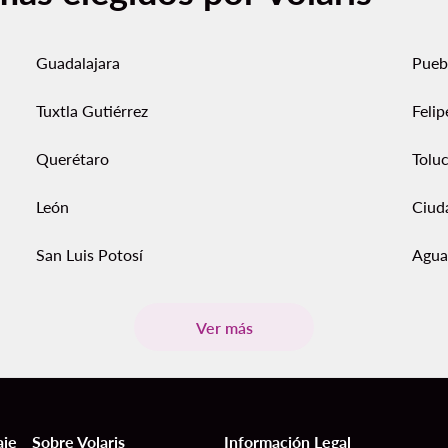
Guadalajara
Pueb
Tuxtla Gutiérrez
Feli
Querétaro
Tolu
León
Ciud
San Luis Potosí
Agua
Ver más
aje
Sobre Volaris
Información Legal