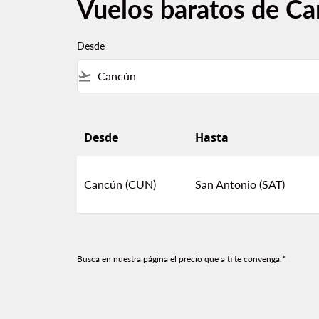
Vuelos baratos de Ca
Desde
flight_takeoff
Desde
Hasta
Vuelos baratos de Cancún a San Antonio
Cancún (CUN)
San Antonio (SAT)
Busca en nuestra página el precio que a ti te convenga.*