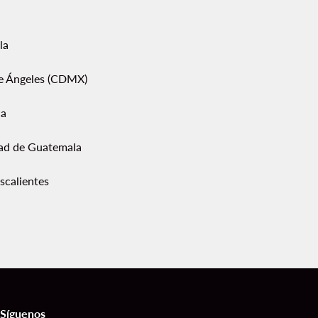
la
pe Ángeles (CDMX)
ca
ad de Guatemala
scalientes
Síguenos