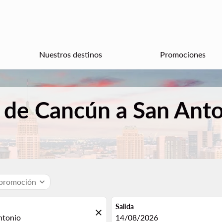
Nuestros destinos
Promociones
 de Cancún a San Ant
 promoción
expand_more
Salida
close
fc-booking-departure-date-aria
14/08/2026