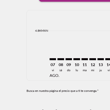
Displaying fares for agosto-2026
CUN–SAT: cmp-view-offers-discla
CUN–SAT: cmp-view-offers-di
CUN–SAT: cmp-view-offer
CUN–SAT: cmp-view-
CUN–SAT: cmp-v
CUN–SAT: c
CUN–SA
CU
cmp-daily-histogram-bars-legend-min-price-ari
4.8KMXN
07
08
09
10
11
12
13
1
vi
sá
do
lu
ma
mi
ju
vi
AGO.
Busca en nuestra página el precio que a ti te convenga.*