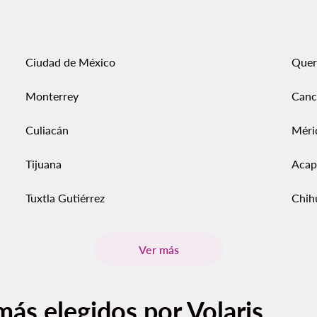
Ciudad de México
Quer
Monterrey
Canc
Culiacán
Méri
Tijuana
Acap
Tuxtla Gutiérrez
Chih
Ver más
más elegidos por Volaris