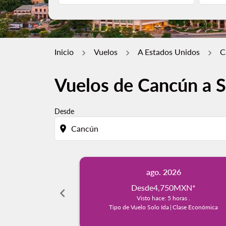
Inicio
Vuelos
A Estados Unidos
C
Vuelos de Cancún a 
Desde
location_on
ago. 2026
Desde
4,750MXN
*
chevron_left
Visto hace: 5 horas .
Tipo de Vuelo Solo Ida
|
Clase Económica