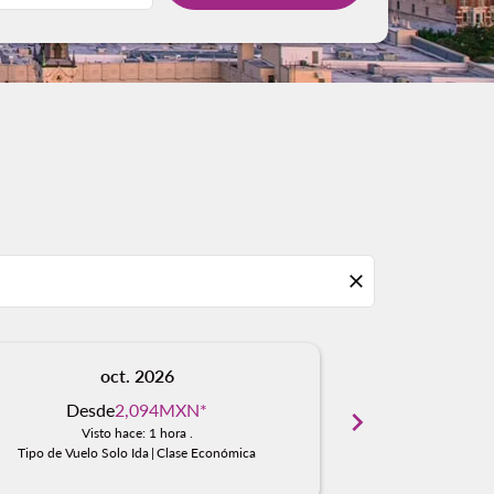
close
oct. 2026
n
Desde
2,094MXN
*
chevron_right
No hay resu
Visto hace: 1 hora .
Encue
Tipo de Vuelo Solo Ida
|
Clase Económica