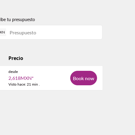
ribe tu presupuesto
XN
Precio
desde
2,618MXN
*
Book now
Visto hace: 21 min .