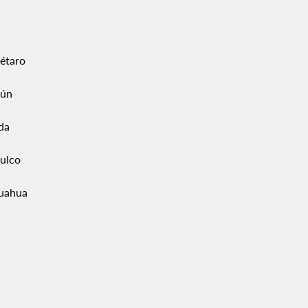
étaro
ún
da
ulco
uahua