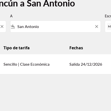
ncún a San Antonio
A
Esc
close
flight_land
close
M
Tipo de tarifa
Fechas
Sencillo
|
Clase Económica
Salida 24/12/2026