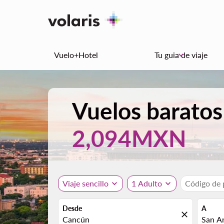
Vuelo+Hotel
Tu guia de viaje
keyboard_arrow_down
Vuelos baratos
2,094MXN
Viaje sencillo
expand_more
1 Adulto
expand_more
Código de
Desde
A
close