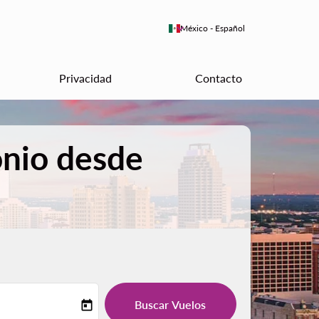
keyboard_arrow_down
México
-
Español
Privacidad
Contacto
onio desde
Buscar Vuelos
today
-label