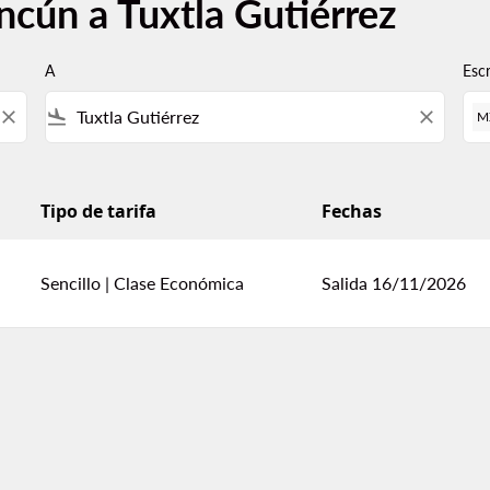
ncún a Tuxtla Gutiérrez
A
Esc
close
flight_land
close
M
Tipo de tarifa
Fechas
Sencillo
|
Clase Económica
Salida 16/11/2026