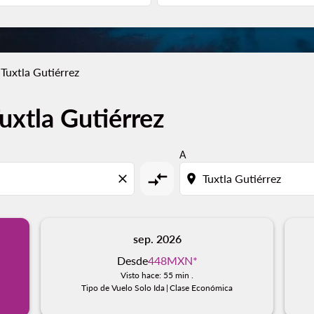
Tuxtla Gutiérrez
uxtla Gutiérrez
A
compare_arrows
close
location_on
sep. 2026
Desde
448MXN
*
Visto hace: 55 min .
Tipo de Vuelo Solo Ida
|
Clase Económica