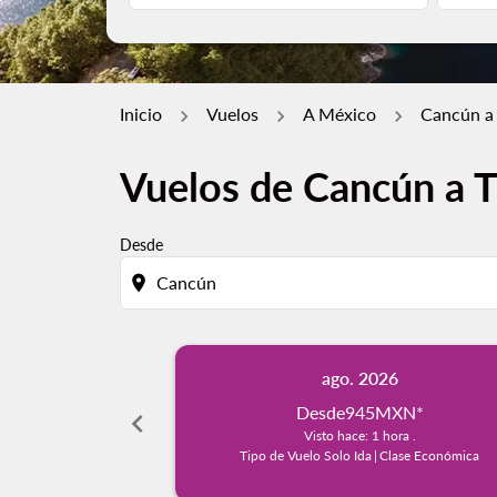
Inicio
Vuelos
A México
Cancún a 
Vuelos de Cancún a T
Desde
location_on
ago. 2026
Desde
945MXN
*
chevron_left
Visto hace: 1 hora .
Tipo de Vuelo Solo Ida
|
Clase Económica