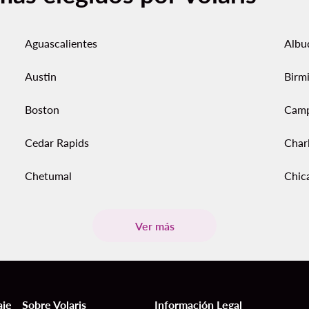
Aguascalientes
Albu
Austin
Birm
Boston
Cam
Cedar Rapids
Char
Chetumal
Chic
Ver más
aje
Sobre Volaris
Información Legal