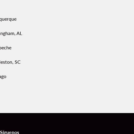
querque
ingham, AL
peche
leston, SC
ago
Síguenos