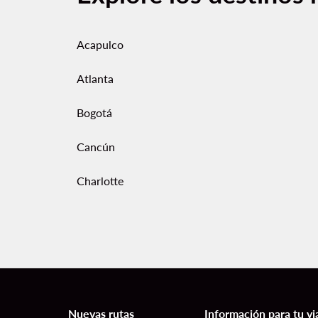
Acapulco
Atlanta
Bogotá
Cancún
Charlotte
Nuevas rutas
Información para tu vi