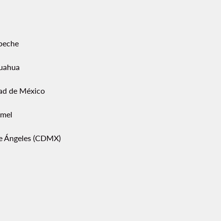
peche
uahua
ad de México
mel
pe Ángeles (CDMX)