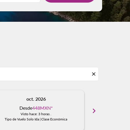
close
oct. 2026
n
Desde
448MXN
*
Des
chevron_right
Visto hace: 3 horas .
Visto
Tipo de Vuelo Solo Ida
|
Clase Económica
Tipo de Vuelo S