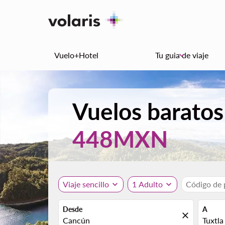
Vuelo+Hotel
Tu guia de viaje
keyboard_arrow_down
Vuelos baratos
448MXN
Viaje sencillo
expand_more
1 Adulto
expand_more
Código de
Desde
A
close