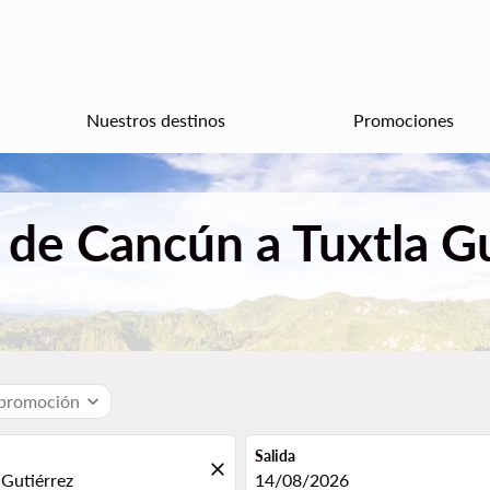
Nuestros destinos
Promociones
 de Cancún a Tuxtla G
 promoción
expand_more
Salida
close
fc-booking-departure-date-aria
14/08/2026