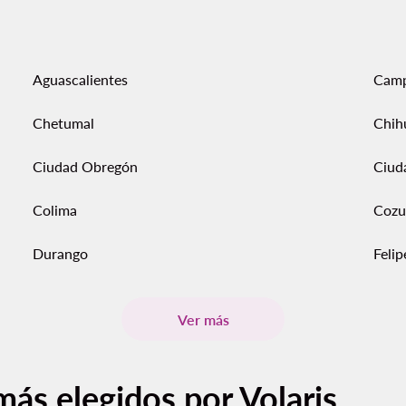
Aguascalientes
Cam
Chetumal
Chih
Ciudad Obregón
Ciud
Colima
Cozu
Durango
Feli
Ver más
más elegidos por Volaris