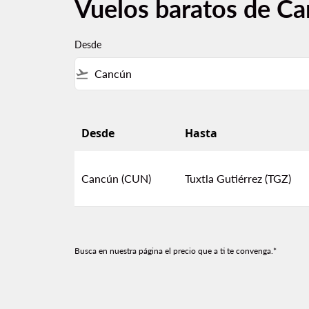
Vuelos baratos de Ca
Desde
flight_takeoff
Desde
Hasta
Vuelos baratos de Cancún a Tuxtla Gutiérrez
Cancún (CUN)
Tuxtla Gutiérrez (TGZ)
Busca en nuestra página el precio que a ti te convenga.*