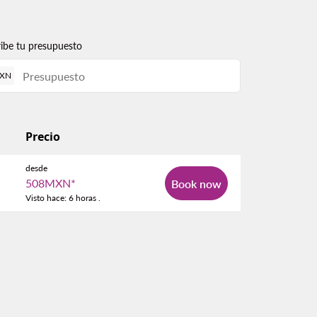
ribe tu presupuesto
XN
Precio
desde
508MXN
*
Book now
Visto hace: 6 horas .