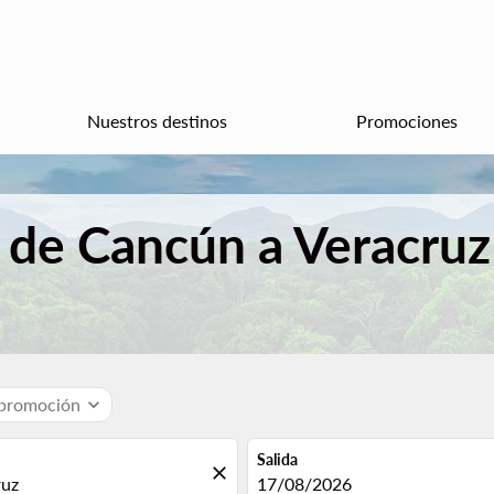
Nuestros destinos
Promociones
 de Cancún a Veracru
 promoción
expand_more
Salida
close
fc-booking-departure-date-aria
17/08/2026