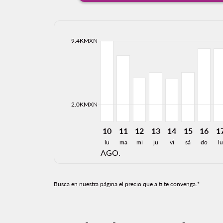
cmp-daily-histogram-bars-legend-max-price-ari
9.4KMXN
Displaying fares for agosto-2026
CUN–VER, 10/08/2026: Desde 9
CUN–VER, 11/08/2026: Desd
CUN–VER, 12/08/2026: 
CUN–VER, 13/08/20
CUN–VER, 14/0
CUN–VER, 
CUN–VE
CU
cmp-daily-histogram-bars-legend-min-price-ari
2.0KMXN
10
11
12
13
14
15
16
1
lu
ma
mi
ju
vi
sá
do
lu
AGO.
Busca en nuestra página el precio que a ti te convenga.*