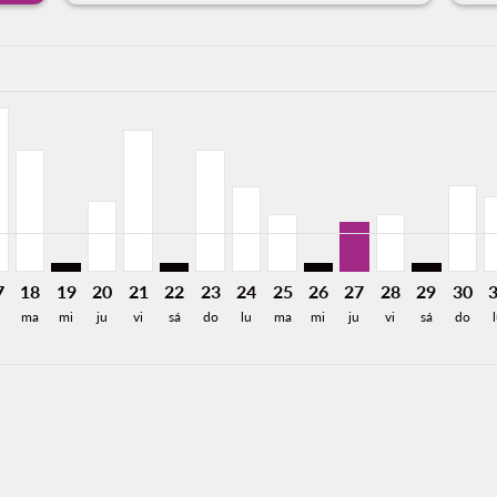
a-label 9.4KMXN
,375MXN
e 7,710MXN
Desde 5,095MXN
26: Desde 5,764MXN
8/2026: Desde 4,997MXN
15/08/2026: Desde 5,764MXN
R, 16/08/2026: Desde 8,512MXN
N–VER, 17/08/2026: Desde 8,512MXN
CUN–VER, 18/08/2026: Desde 6,301MXN
CUN–VER: cmp-view-offers-disclaimer. Encuentre Ofe
CUN–VER, 20/08/2026: Desde 3,674MXN
CUN–VER, 21/08/2026: Desde 7,359MXN
CUN–VER: cmp-view-offers-disclaimer. E
CUN–VER, 23/08/2026: Desde 6,30
CUN–VER, 24/08/2026: Desde 4
CUN–VER, 25/08/2026: Des
CUN–VER: cmp-view-offe
CUN–VER, 27/08/2
CUN–VER, 28/
CUN–VER: 
CUN–V
C
a-label 2.0KMXN
7
18
19
20
21
22
23
24
25
26
27
28
29
30
ma
mi
ju
vi
sá
do
lu
ma
mi
ju
vi
sá
do