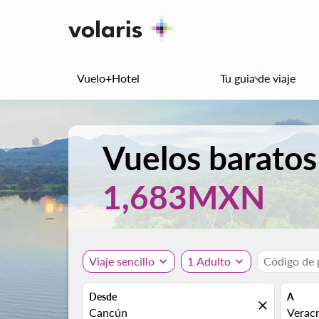
Vuelo+Hotel
Tu guia de viaje
keyboard_arrow_down
Vuelos baratos
1,683MXN
Viaje sencillo
expand_more
1 Adulto
expand_more
Código de
Desde
A
close