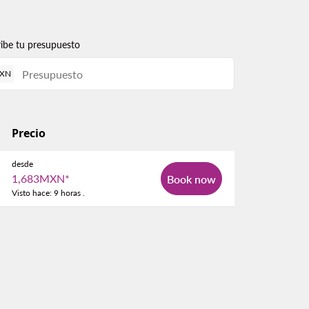
ribe tu presupuesto
XN
Precio
desde
1,683MXN
*
Book now
Visto hace: 9 horas .