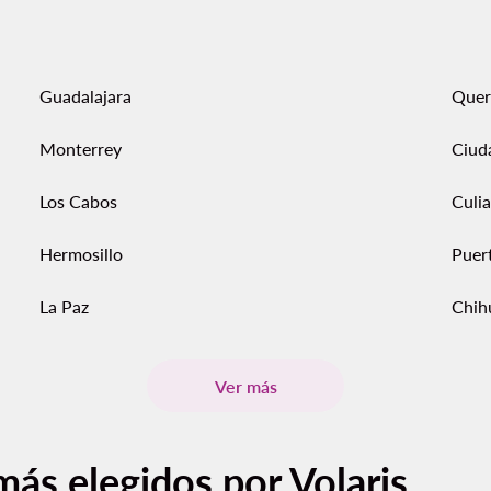
Guadalajara
Quer
Monterrey
Ciud
Los Cabos
Culi
Hermosillo
Puert
La Paz
Chih
Ver más
más elegidos por Volaris