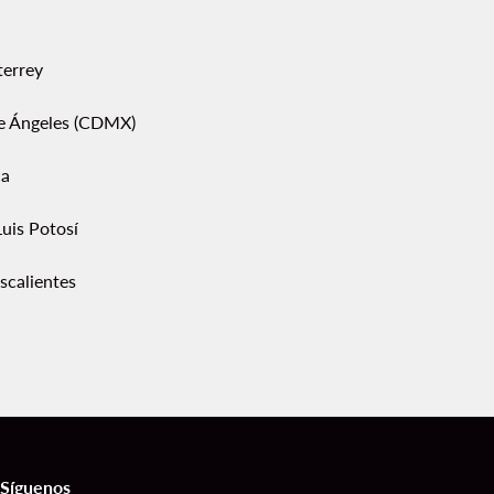
errey
pe Ángeles (CDMX)
ca
uis Potosí
scalientes
Síguenos