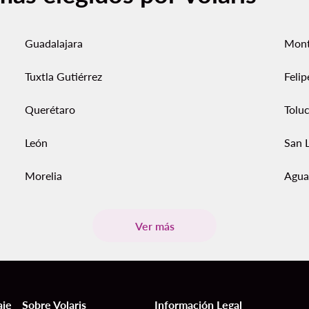
Guadalajara
Mont
Tuxtla Gutiérrez
Feli
Querétaro
Tolu
León
San L
Morelia
Agua
Ver más
aje
Sobre Volaris
Información Legal