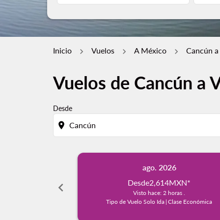
Inicio
Vuelos
A México
Cancún a
Vuelos de Cancún a V
Desde
location_on
ago. 2026
Desde
2,614MXN
*
chevron_left
Visto hace: 2 horas .
Tipo de Vuelo Solo Ida
|
Clase Económica