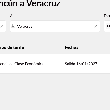
ncún a Veracruz
A
Esc
close
flight_land
close
M
ipo de tarifa
Fechas
encillo
|
Clase Económica
Salida 16/01/2027