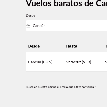
Vuelos baratos de Ca
Desde
flight_takeoff
Desde
Hasta
T
Vuelos baratos de Cancún a Veracruz
Cancún (CUN)
Veracruz (VER)
S
Busca en nuestra página el precio que a ti te convenga.*