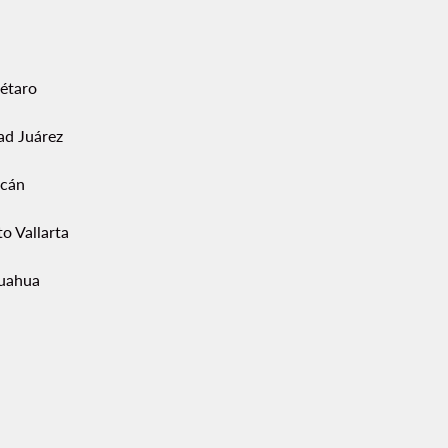
étaro
ad Juárez
acán
o Vallarta
uahua