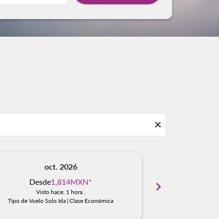
close
oct. 2026
n
Desde
1,814MXN
*
Desd
chevron_right
Visto hace: 1 hora .
Visto
Tipo de Vuelo Solo Ida
|
Clase Económica
Tipo de Vuelo S