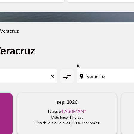
 Veracruz
eracruz
A
compare_arrows
close
location_on
sep. 2026
Desde
1,930MXN
*
Visto hace: 3 horas .
Tipo de Vuelo Solo Ida
|
Clase Económica