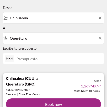
Desde
flight_takeoff
close
A
flight_land
close
Escribe tu presupuesto
MXN
Chihuahua (CUU)
a
desde
Querétaro (QRO)
1,269MXN
*
Salida 10/02/2027
Visto hace: 10 horas .
Sencillo
|
Clase Económica
Book now