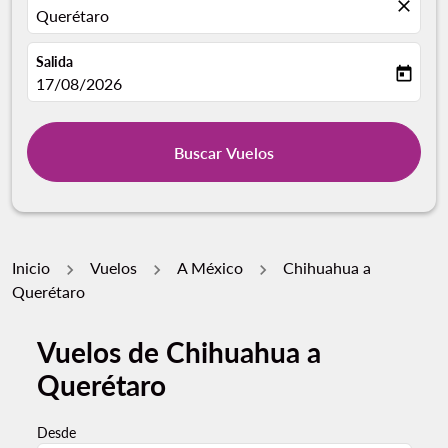
close
Querétaro
Salida
today
fc-booking-departure-date-aria-label
17/08/2026
Buscar Vuelos
Inicio
Vuelos
A México
Chihuahua a
Querétaro
Vuelos de Chihuahua a
Querétaro
Desde