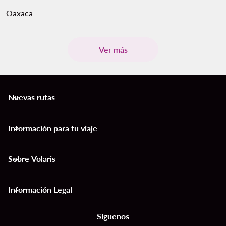
Oaxaca
Ver más
Nuevas rutas
keyboard_arrow_down
Información para tu viaje
keyboard_arrow_down
Sobre Volaris
keyboard_arrow_down
Información Legal
keyboard_arrow_down
Síguenos