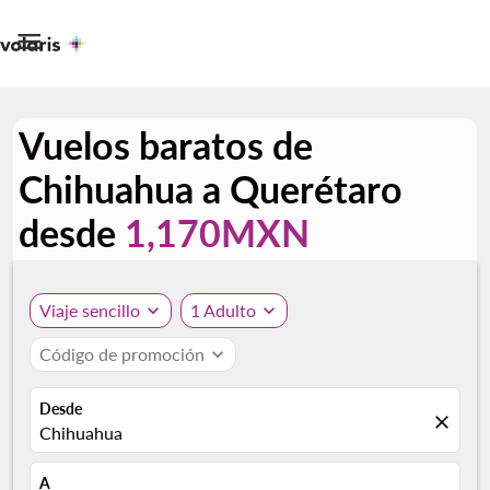

Vuelos baratos de
Chihuahua a Querétaro
desde
1,170MXN
Viaje sencillo
expand_more
1 Adulto
expand_more
Código de promoción
expand_more
Desde
close
Chihuahua
A