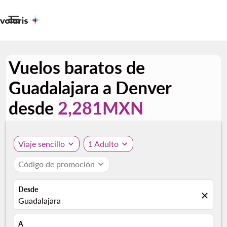

Vuelos baratos de
Guadalajara a Denver
desde
2,281MXN
Viaje sencillo
expand_more
1 Adulto
expand_more
Código de promoción
expand_more
Desde
close
Guadalajara
A