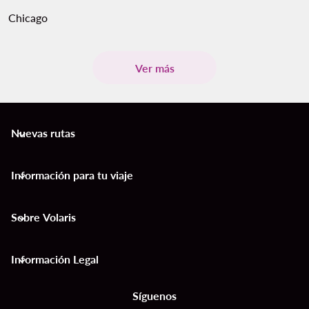
Chicago
Ver más
Nuevas rutas
keyboard_arrow_down
Información para tu viaje
keyboard_arrow_down
Sobre Volaris
keyboard_arrow_down
Información Legal
keyboard_arrow_down
Síguenos