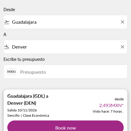
Desde
flight_takeoff
close
A
flight_land
close
Escribe tu presupuesto
MXN
Guadalajara (GDL)
a
desde
Denver (DEN)
2,493MXN
*
Salida 10/11/2026
Visto hace: 7 horas .
Sencillo
|
Clase Económica
Book now