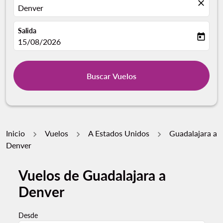
close
Denver
Salida
today
fc-booking-departure-date-aria-label
15/08/2026
Buscar Vuelos
Inicio
Vuelos
A Estados Unidos
Guadalajara a
Denver
Vuelos de Guadalajara a
Denver
Desde