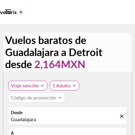

Vuelos baratos de
Guadalajara a Detroit
desde
2,164MXN
Viaje sencillo
expand_more
1 Adulto
expand_more
Código de promoción
expand_more
Desde
close
Guadalajara
A