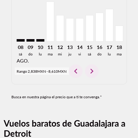
GDL–DTW: cmp-view-offers-disclaimer. Encuentre Of
GDL–DTW: cmp-view-offers-disclaimer. Encuentr
GDL–DTW: cmp-view-offers-disclaimer. Encu
GDL–DTW, 11/08/2026: Desde 8,610MX
GDL–DTW, 12/08/2026: Desde 5,6
GDL–DTW, 13/08/2026: Desde 
GDL–DTW, 14/08/2026: De
GDL–DTW, 15/08/2026
GDL–DTW, 16/08/2
GDL–DTW, 17/
GDL–DTW,
GDL–D
G
08
09
10
11
12
13
14
15
16
17
18
19
sá
do
lu
ma
mi
ju
vi
sá
do
lu
ma
mi
AGO.
chevron_left
chevron_right
Rango
2,838MXN
-
8,610MXN
Busca en nuestra página el precio que a ti te convenga.*
Vuelos baratos de Guadalajara a
Detroit