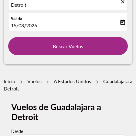
close
Detroit
Salida
today
fc-booking-departure-date-aria-label
15/08/2026
Buscar Vuelos
Inicio
Vuelos
A Estados Unidos
Guadalajara a
Detroit
Vuelos de Guadalajara a
Detroit
Desde