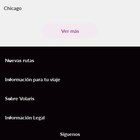
Chicago
Ver más
Nuevas rutas
keyboard_arrow_down
Información para tu viaje
keyboard_arrow_down
Sobre Volaris
keyboard_arrow_down
Información Legal
keyboard_arrow_down
Síguenos