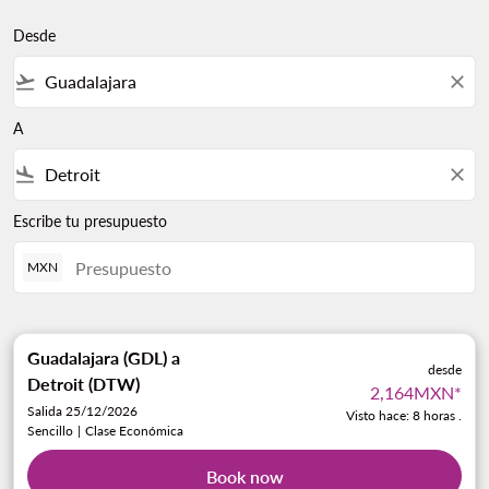
Desde
flight_takeoff
close
A
flight_land
close
Escribe tu presupuesto
MXN
Guadalajara (GDL)
a
desde
Detroit (DTW)
2,164MXN
*
Salida 25/12/2026
Visto hace: 8 horas .
Sencillo
|
Clase Económica
Book now