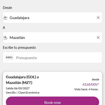
Desde
flight_takeoff
close
A
flight_land
close
Escribe tu presupuesto
MXN
Guadalajara (GDL)
a
desde
Mazatlán (MZT)
416MXN
*
Salida 06/03/2027
Visto hace: 4 horas .
Sencillo
|
Clase Económica
Book now