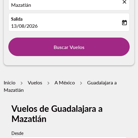
close
Mazatlán
Salida
today
fc-booking-departure-date-aria-label
13/08/2026
Buscar Vuelos
Inicio
Vuelos
A México
Guadalajara a
Mazatlán
Vuelos de Guadalajara a
Mazatlán
Desde