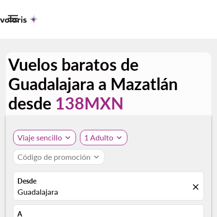

Vuelos baratos de
Guadalajara a Mazatlán
desde
138MXN
Viaje sencillo
expand_more
1 Adulto
expand_more
Código de promoción
expand_more
Desde
close
Guadalajara
A