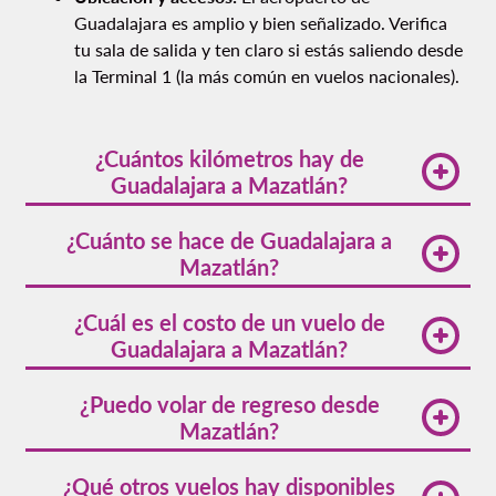
Guadalajara es amplio y bien señalizado. Verifica
tu sala de salida y ten claro si estás saliendo desde
la Terminal 1 (la más común en vuelos nacionales).
¿Cuántos kilómetros hay de
Guadalajara a Mazatlán?
La distancia de Guadalajara a Mazatlán es de 424.5
¿Cuánto se hace de Guadalajara a
km por vía aérea. Por carretera son
Mazatlán?
aproximadamente 490 km.
El vuelo directo dura en promedio 1 hora 25
¿Cuál es el costo de un vuelo de
minutos. Factores como clima y tráfico aéreo
Guadalajara a Mazatlán?
pueden variar el tiempo.
El precio más bajo con Volaris es desde $716 MXN
¿Puedo volar de regreso desde
en temporada baja. Reserva con anticipación para
Mazatlán?
aprovechar ofertas.
Sí, hay
vuelos desde Mazatlán a Guadalajara
y otros
¿Qué otros vuelos hay disponibles
destinos con varias frecuencias semanales.