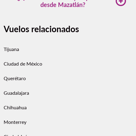
desde Mazatlán?
Consulta horarios en la web de Volaris.
Volaris ofrece
vuelos desde Mazatlán
a populares
destinos de México como la CDMX, Tijuana,
Vuelos relacionados
Cancún y Monterrey.
Tijuana
Ciudad de México
Querétaro
Guadalajara
Chihuahua
Monterrey