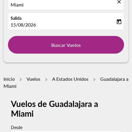
close
Miami
Salida
today
fc-booking-departure-date-aria-label
15/08/2026
Buscar Vuelos
Inicio
Vuelos
A Estados Unidos
Guadalajara a
Miami
Vuelos de Guadalajara a
Miami
Desde