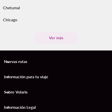
Chetumal
Chicago
Ver más
Nuevas rutas
keyboard_arrow_down
Información para tu viaje
keyboard_arrow_down
Sobre Volaris
keyboard_arrow_down
Información Legal
keyboard_arrow_down