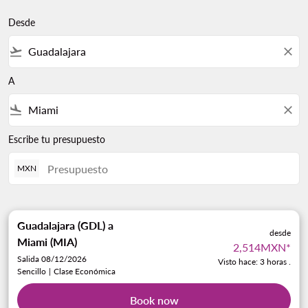
Desde
flight_takeoff
close
A
flight_land
close
Escribe tu presupuesto
MXN
Guadalajara (GDL)
a
desde
Miami (MIA)
2,514MXN
*
Salida 08/12/2026
Visto hace: 3 horas .
Sencillo
|
Clase Económica
Book now