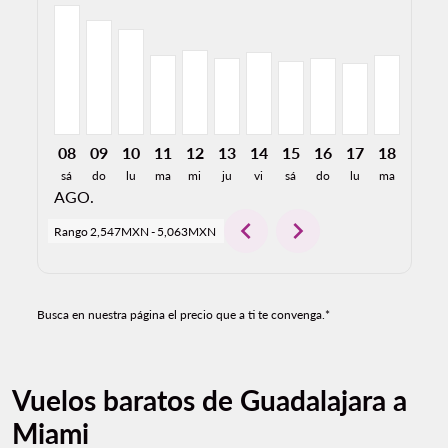
GDL–MIA, 08/08/2026: Desde 5,063MXN
GDL–MIA, 09/08/2026: Desde 4,462MXN
GDL–MIA, 10/08/2026: Desde 4,120MXN
GDL–MIA, 11/08/2026: Desde 3,097MXN
GDL–MIA, 12/08/2026: Desde 3,31
GDL–MIA, 13/08/2026: Desde 
GDL–MIA, 14/08/2026: De
GDL–MIA, 15/08/2026:
GDL–MIA, 16/08/2
GDL–MIA, 17/
GDL–MIA,
GDL–M
G
08
09
10
11
12
13
14
15
16
17
18
19
sá
do
lu
ma
mi
ju
vi
sá
do
lu
ma
mi
AGO.
chevron_left
chevron_right
Rango
2,547MXN
-
5,063MXN
Busca en nuestra página el precio que a ti te convenga.*
Vuelos baratos de Guadalajara a
Miami