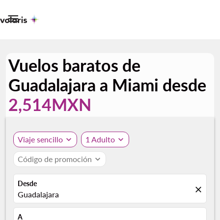

Vuelos baratos de
Guadalajara a Miami desde
2,514MXN
Viaje sencillo
expand_more
1 Adulto
expand_more
Código de promoción
expand_more
Desde
close
Guadalajara
A