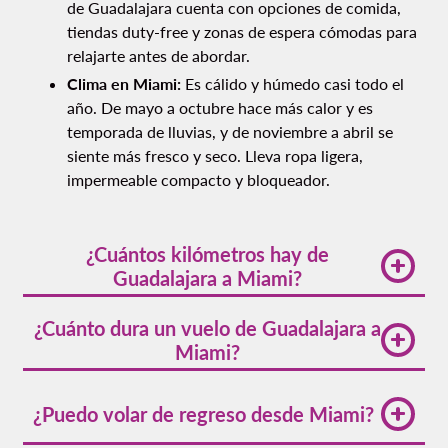
de Guadalajara cuenta con opciones de comida,
tiendas duty-free y zonas de espera cómodas para
relajarte antes de abordar.
Clima en Miami:
Es cálido y húmedo casi todo el
año. De mayo a octubre hace más calor y es
temporada de lluvias, y de noviembre a abril se
siente más fresco y seco. Lleva ropa ligera,
impermeable compacto y bloqueador.
¿Cuántos kilómetros hay de
Guadalajara a Miami?
La distancia aproximada entre Guadalajara y Miami
¿Cuánto dura un vuelo de Guadalajara a
es de
2,420 kilómetros
. Volaris conecta ambas
Miami?
ciudades con vuelos directos que hacen el trayecto
cómodo y eficiente.
Un vuelo directo de Guadalajara a Miami dura
aproximadamente
4 horas
. Los tiempos pueden
¿Puedo volar de regreso desde Miami?
variar ligeramente según las condiciones climáticas