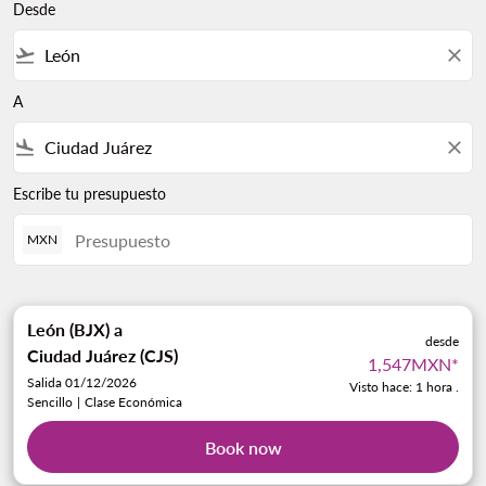
Desde
flight_takeoff
close
A
flight_land
close
Escribe tu presupuesto
MXN
León (BJX)
a
desde
Ciudad Juárez (CJS)
1,547MXN
*
Salida 01/12/2026
Visto hace: 1 hora .
Sencillo
|
Clase Económica
Book now