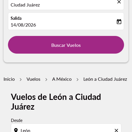
close
Ciudad Juárez
Salida
today
fc-booking-departure-date-aria-label
14/08/2026
Buscar Vuelos
Inicio
Vuelos
A México
León a Ciudad Juárez
Vuelos de León a Ciudad
Juárez
Desde
location_on
close