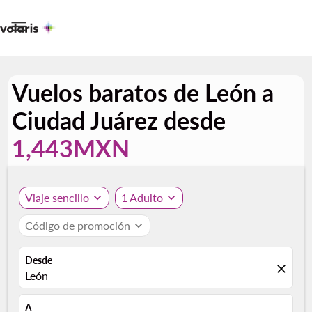

Vuelos baratos de León a
Ciudad Juárez desde
1,443MXN
Viaje sencillo
expand_more
1 Adulto
expand_more
Código de promoción
expand_more
Desde
close
León
A