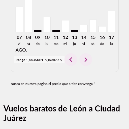
07
08
09
10
11
12
13
14
15
16
17
18
vi
sá
do
lu
ma
mi
ju
vi
sá
do
lu
ma
AGO.
chevron_left
chevron_right
Rango
1,443MXN
-
9,865MXN
Busca en nuestra página el precio que a ti te convenga.*
Vuelos baratos de León a Ciudad
Juárez