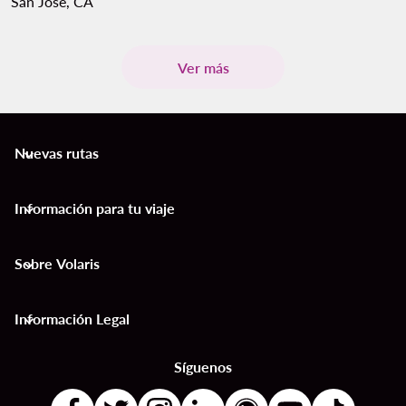
San José, CA
Ver más
Nuevas rutas
keyboard_arrow_down
Información para tu viaje
keyboard_arrow_down
Sobre Volaris
keyboard_arrow_down
Información Legal
keyboard_arrow_down
Síguenos