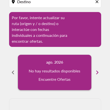
location_on
close
Por favor, intente actualizar su
ruta (origen y / o destino) o
interactúe con fechas
individuales a continuación para
encontrar ofertas.
ago. 2026
chevron_left
No hay resultados disponibles
chevron_right
No
Encuentre Ofertas
Displaying fares for agosto-2026