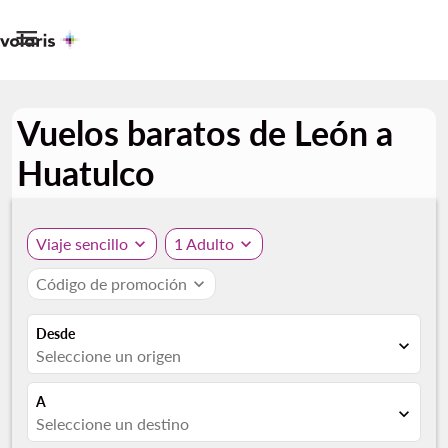

Vuelos baratos de León a
Huatulco
Viaje sencillo
expand_more
1 Adulto
expand_more
Código de promoción
expand_more
Desde
expand_more
Seleccione un origen
A
expand_more
Seleccione un destino