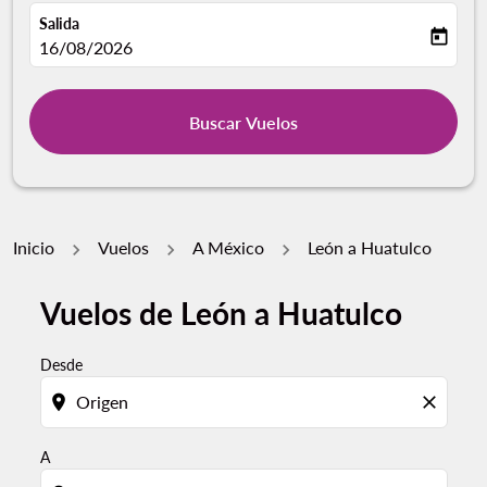
Salida
today
fc-booking-departure-date-aria-label
16/08/2026
Buscar Vuelos
Inicio
Vuelos
A México
León a Huatulco
Vuelos de León a Huatulco
Por favor, intente actualizar su ruta (origen y / o dest
Desde
location_on
close
A