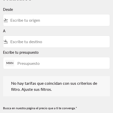
Desde
flight_takeoff
A
flight_land
Escribe tu presupuesto
MXN
No hay tarifas que coincidan con sus criterios de filtro. Ajuste s
No hay tarifas que coincidan con sus criterios de
filtro. Ajuste sus filtros.
Busca en nuestra página el precio que a ti te convenga.*