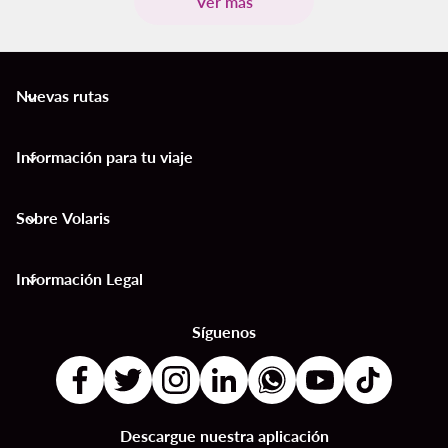
Ver más
Nuevas rutas
keyboard_arrow_down
Información para tu viaje
keyboard_arrow_down
Sobre Volaris
keyboard_arrow_down
Información Legal
keyboard_arrow_down
Síguenos
Descargue nuestra aplicación