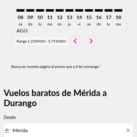
08
09
10
11
12
13
14
15
16
17
18
19
sá
do
lu
ma
mi
ju
vi
sá
do
lu
ma
mi
AGO.
chevron_left
chevron_right
Rango
1,255MXN
-
3,751MXN
Busca en nuestra página el precio que a ti te convenga.*
Vuelos baratos de Mérida a
Durango
Desde
flight_takeoff
close