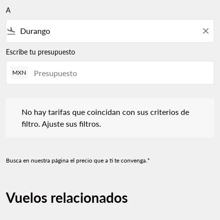
A
flight_land
close
Escribe tu presupuesto
MXN
No hay tarifas que coincidan con sus criterios de filtro. Ajuste s
No hay tarifas que coincidan con sus criterios de
filtro. Ajuste sus filtros.
Busca en nuestra página el precio que a ti te convenga.*
Vuelos relacionados