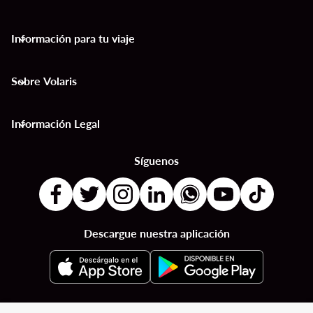
Información para tu viaje
keyboard_arrow_down
Sobre Volaris
keyboard_arrow_down
Información Legal
keyboard_arrow_down
Síguenos
Descargue nuestra aplicación