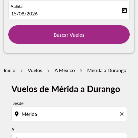
Salida
today
fc-booking-departure-date-aria-label
15/08/2026
Buscar Vuelos
Inicio
Vuelos
A México
Mérida a Durango
Vuelos de Mérida a Durango
Desde
location_on
close
A