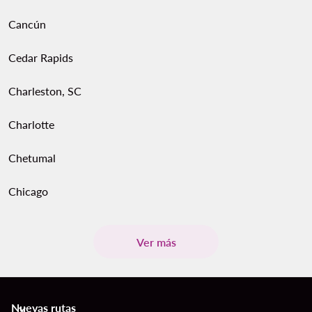
Cancún
Cedar Rapids
Charleston, SC
Charlotte
Chetumal
Chicago
Ver más
Nuevas rutas
keyboard_arrow_down