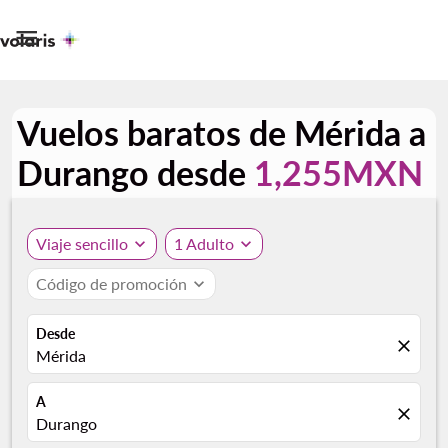

Vuelos baratos de Mérida a
Durango desde
1,255MXN
Viaje sencillo
expand_more
1 Adulto
expand_more
Código de promoción
expand_more
Desde
close
Mérida
A
close
Durango