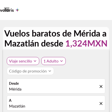

Vuelos baratos de Mérida a
Mazatlán desde
1,324MXN
Viaje sencillo
expand_more
1 Adulto
expand_more
Código de promoción
expand_more
Desde
close
Mérida
A
close
Mazatlán