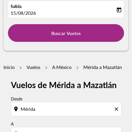
Salida
today
fc-booking-departure-date-aria-label
15/08/2026
Buscar Vuelos
Inicio
Vuelos
A México
Mérida a Mazatlán
Vuelos de Mérida a Mazatlán
Desde
location_on
close
A