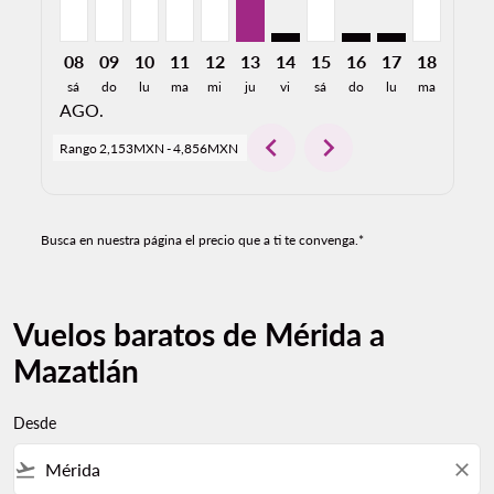
08
09
10
11
12
13
14
15
16
17
18
19
sá
do
lu
ma
mi
ju
vi
sá
do
lu
ma
mi
AGO.
chevron_left
chevron_right
Rango
2,153MXN
-
4,856MXN
Busca en nuestra página el precio que a ti te convenga.*
Vuelos baratos de Mérida a
Mazatlán
Desde
flight_takeoff
close