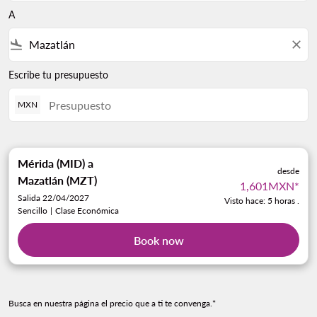
A
flight_land
close
Escribe tu presupuesto
MXN
Mérida (MID)
a
desde
Mazatlán (MZT)
1,601MXN
*
Salida 22/04/2027
Visto hace: 5 horas .
Sencillo
|
Clase Económica
Book now
Busca en nuestra página el precio que a ti te convenga.*