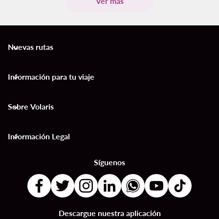
Ver más
Nuevas rutas
keyboard_arrow_down
Información para tu viaje
keyboard_arrow_down
Sobre Volaris
keyboard_arrow_down
Información Legal
keyboard_arrow_down
Síguenos
Descargue nuestra aplicación