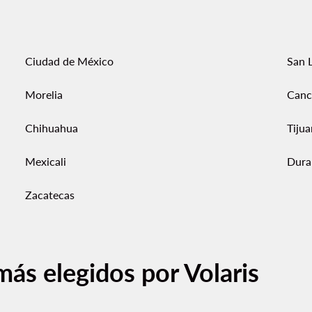
Ciudad de México
San L
Morelia
Canc
Chihuahua
Tiju
Mexicali
Dura
Zacatecas
más elegidos por Volaris