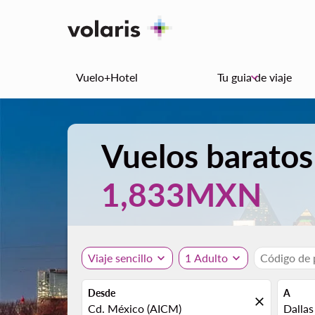
Vuelo+Hotel
Tu guia de viaje
keyboard_arrow_down
Vuelos baratos
1,833MXN
Viaje sencillo
expand_more
1 Adulto
expand_more
Código de
Desde
A
close