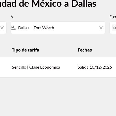
udad de México a Dallas
A
Esc
close
flight_land
close
M
Tipo de tarifa
Fechas
Sencillo
|
Clase Económica
Salida 10/12/2026