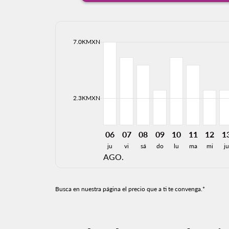
cmp-daily-histogram-bars-legend-max-price-ari
7.0KMXN
Displaying fares for agosto-2026
MEX–DFW, 06/08/2026: Desde 7
MEX–DFW, 07/08/2026: Des
MEX–DFW, 08/08/2026: 
MEX–DFW, 09/08/20
MEX–DFW, 10/0
MEX–DFW, 
MEX–DF
ME
cmp-daily-histogram-bars-legend-min-price-ari
2.3KMXN
06
07
08
09
10
11
12
1
ju
vi
sá
do
lu
ma
mi
ju
AGO.
Busca en nuestra página el precio que a ti te convenga.*