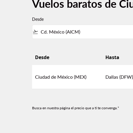
Vuelos baratos de Ci
Desde
flight_takeoff
Desde
Hasta
Vuelos baratos de Ciudad de México a Dallas
Ciudad de México (MEX)
Dallas (DFW)
Busca en nuestra página el precio que a ti te convenga.*