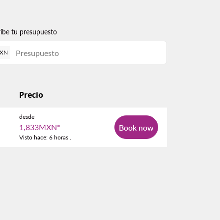
ribe tu presupuesto
XN
Precio
desde
1,833MXN
*
Book now
Visto hace: 6 horas .