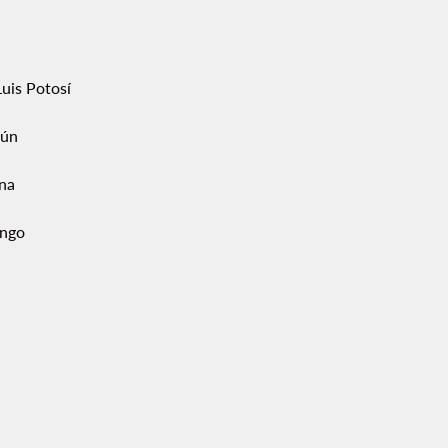
uis Potosí
ún
ana
ngo