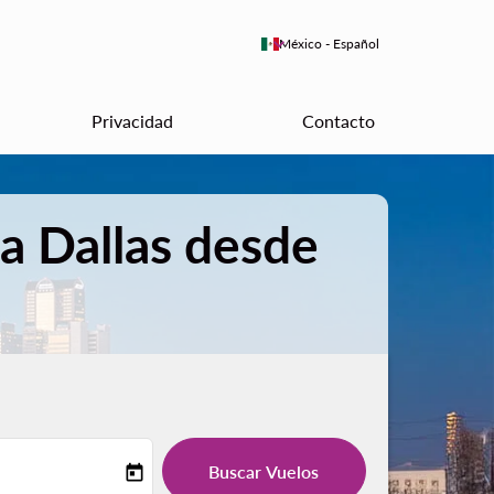
keyboard_arrow_down
México
-
Español
Privacidad
Contacto
a Dallas desde
Buscar Vuelos
today
-label