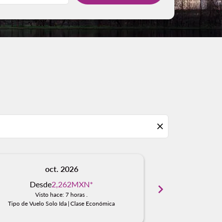
close
oct. 2026
n
Desde
2,262MXN
*
Desd
chevron_right
Visto hace: 7 horas .
Visto
Tipo de Vuelo Solo Ida
|
Clase Económica
Tipo de Vuelo S