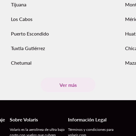
Tijuana
Mont
Los Cabos
Méri
Puerto Escondido
Huat
Tuxtla Gutiérrez
Chic
Chetumal
Maza
Ver más
aje
Sobre Volaris
Información Legal
Volaris es la aerolínea de ultra bajo
Términos y condiciones para
costo con vuelos que cubren
volaris.com