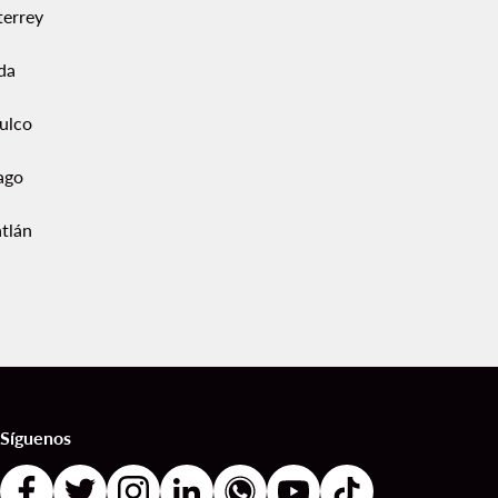
errey
da
ulco
ago
tlán
Síguenos