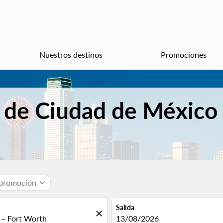
Nuestros destinos
Promociones
 de Ciudad de México 
 promoción
expand_more
Salida
close
fc-booking-departure-date-aria
13/08/2026