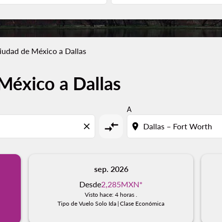
iudad de México a Dallas
México a Dallas
A
compare_arrows
close
location_on
sep. 2026
Desde
2,285MXN
*
Visto hace: 4 horas .
Tipo de Vuelo Solo Ida
|
Clase Económica