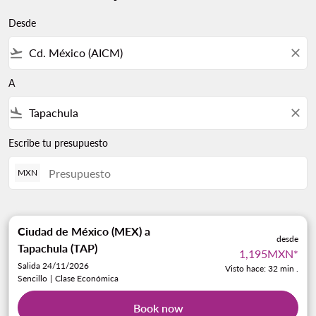
Desde
flight_takeoff
close
A
flight_land
close
Escribe tu presupuesto
MXN
Ciudad de México (MEX)
a
desde
Tapachula (TAP)
1,195MXN
*
Salida 24/11/2026
Visto hace: 32 min .
Sencillo
|
Clase Económica
Book now