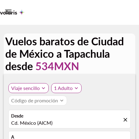

Vuelos baratos de Ciudad
de México a Tapachula
desde
534MXN
Viaje sencillo
expand_more
1 Adulto
expand_more
Código de promoción
expand_more
Desde
close
Cd. México (AICM)
A