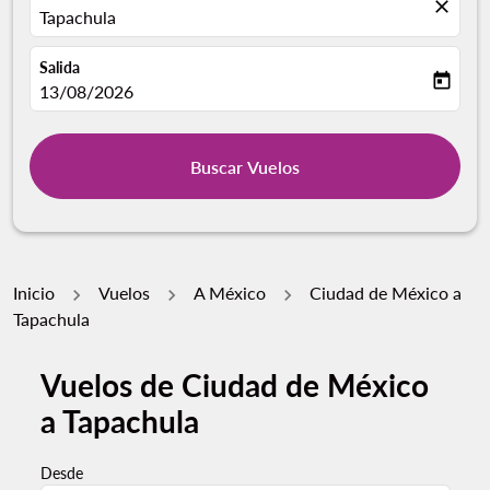
close
Tapachula
Salida
today
fc-booking-departure-date-aria-label
13/08/2026
Buscar Vuelos
Inicio
Vuelos
A México
Ciudad de México a
Tapachula
Vuelos de Ciudad de México
a Tapachula
Desde