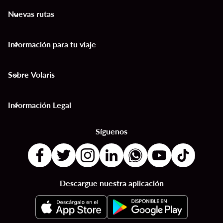
Nuevas rutas
keyboard_arrow_down
Información para tu viaje
keyboard_arrow_down
Sobre Volaris
keyboard_arrow_down
Información Legal
keyboard_arrow_down
Síguenos
Descargue nuestra aplicación