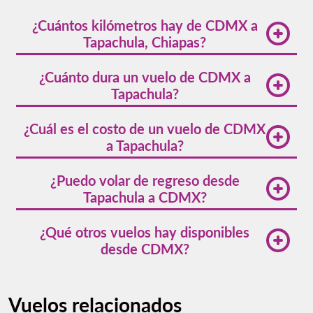
¿Cuántos kilómetros hay de CDMX a
Tapachula, Chiapas?
La distancia de CDMX a Tapachula es de
¿Cuánto dura un vuelo de CDMX a
aproximadamente 1,020 kilómetros en línea recta.
Tapachula?
El vuelo directo dura en promedio 1 hora con 50
¿Cuál es el costo de un vuelo de CDMX
minutos, aunque puede variar según condiciones
a Tapachula?
climáticas y tráfico aéreo.
El precio de los vuelos de CDMX a Tapachula con
¿Puedo volar de regreso desde
Volaris inicia desde $672 MXN en tarifa básica. Los
Tapachula a CDMX?
precios varían según temporada y anticipación de
compra.
Sí, hay
vuelos desde Tapachula a Ciudad de México
¿Qué otros vuelos hay disponibles
de regreso diarios y con horarios flexibles.
desde CDMX?
Con Volaris encuentras
vuelos desde Tapachula
a
numerosas ciudades de México incluyendo Cancún,
Vuelos relacionados
Guadalajara, Mérida y Tijuana.