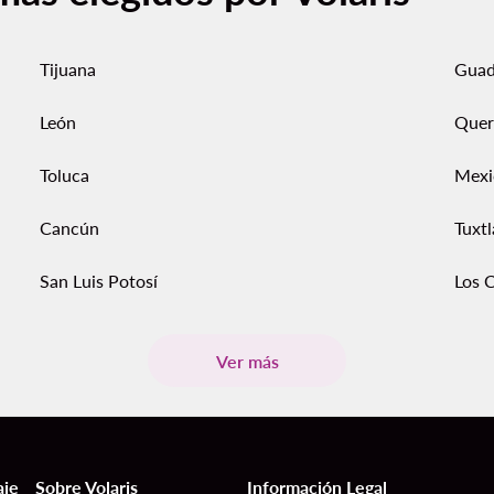
Tijuana
Guad
León
Quer
Toluca
Mexi
Cancún
Tuxtl
San Luis Potosí
Los 
Ver más
aje
Sobre Volaris
Información Legal