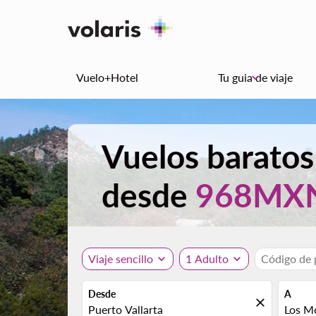
Vuelo+Hotel
Tu guia de viaje
keyboard_arrow_down
Vuelos baratos
desde
968MX
Viaje sencillo
expand_more
1 Adulto
expand_more
Código de
Desde
A
close