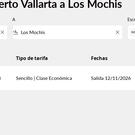
erto Vallarta a Los Mochis
A
Esc
close
flight_land
close
M
Tipo de tarifa
Fechas
his
)
Sencillo
|
Clase Económica
Salida 12/11/2026