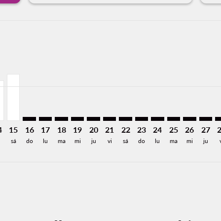
aimer. Encuentre Ofertas
isclaimer. Encuentre Ofertas
 Desde 3,933MXN
26: Desde 4,503MXN
8/2026: Desde 1,933MXN
12/08/2026: Desde 2,258MXN
MM, 13/08/2026: Desde 1,933MXN
R–LMM, 14/08/2026: Desde 2,258MXN
PVR–LMM, 15/08/2026: Desde 2,624MXN
PVR–LMM: cmp-view-offers-disclaimer. Encuentre Ofe
PVR–LMM: cmp-view-offers-disclaimer. Encuentre
PVR–LMM: cmp-view-offers-disclaimer. Encue
PVR–LMM: cmp-view-offers-disclaimer. 
PVR–LMM: cmp-view-offers-disclaim
PVR–LMM: cmp-view-offers-disc
PVR–LMM: cmp-view-offers-
PVR–LMM: cmp-view-off
PVR–LMM: cmp-view
PVR–LMM: cmp-
PVR–LMM: 
PVR–L
P
a-label 1.9KMXN
4
15
16
17
18
19
20
21
22
23
24
25
26
27
sá
do
lu
ma
mi
ju
vi
sá
do
lu
ma
mi
ju