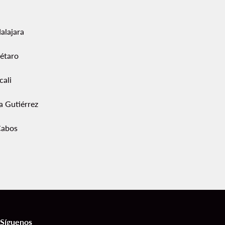
alajara
étaro
cali
a Gutiérrez
Cabos
Síguenos