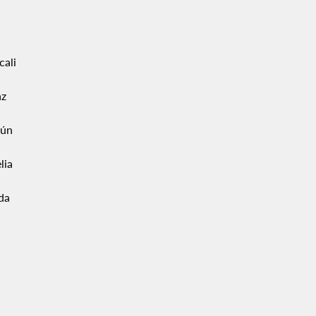
cali
az
ún
lia
da