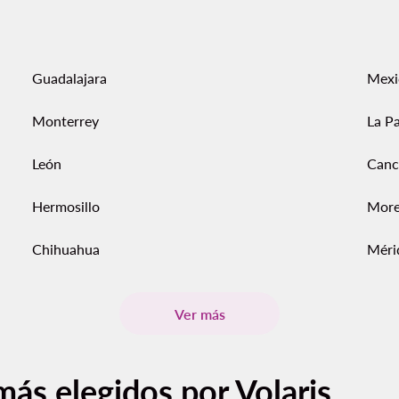
Guadalajara
Mexi
Monterrey
La P
León
Canc
Hermosillo
More
Chihuahua
Méri
Ver más
más elegidos por Volaris