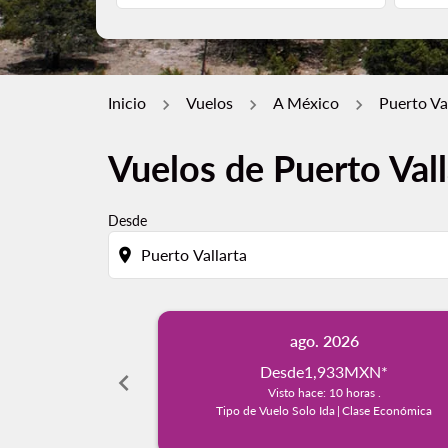
Inicio
Vuelos
A México
Puerto Va
Vuelos de Puerto Val
Desde
location_on
ago. 2026
Desde
1,933MXN
*
chevron_left
Visto hace: 10 horas .
Tipo de Vuelo Solo Ida
|
Clase Económica