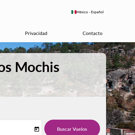
keyboard_arrow_down
México
-
Español
Privacidad
Contacto
Los Mochis
Buscar Vuelos
today
-label