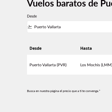
Vuelos baratos de Pu
Desde
flight_takeoff
Desde
Hasta
Vuelos baratos de Puerto Vallarta a Los Moc
Puerto Vallarta (PVR)
Los Mochis (LMM
Busca en nuestra página el precio que a ti te convenga.*