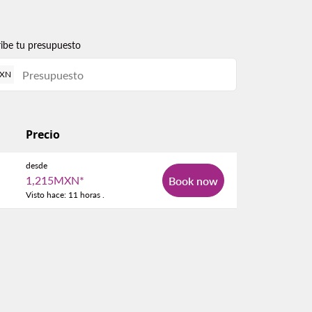
ribe tu presupuesto
XN
Precio
desde
1,215MXN
*
Book now
Visto hace: 11 horas .