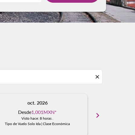
close
oct. 2026
n
Desde
1,001MXN
*
Desd
chevron_right
Visto hace: 8 horas .
Visto 
Tipo de Vuelo Solo Ida
|
Clase Económica
Tipo de Vuelo S