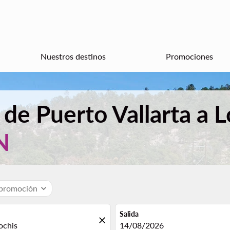
Nuestros destinos
Promociones
 de Puerto Vallarta a 
N
 promoción
expand_more
Salida
close
fc-booking-departure-date-aria
14/08/2026