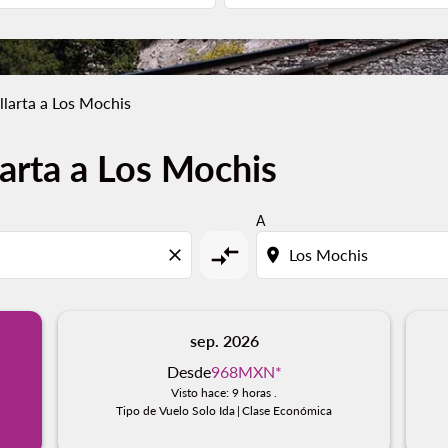
llarta a Los Mochis
larta a Los Mochis
A
compare_arrows
close
location_on
sep. 2026
Desde
968MXN
*
Visto hace: 9 horas .
Tipo de Vuelo Solo Ida
|
Clase Económica