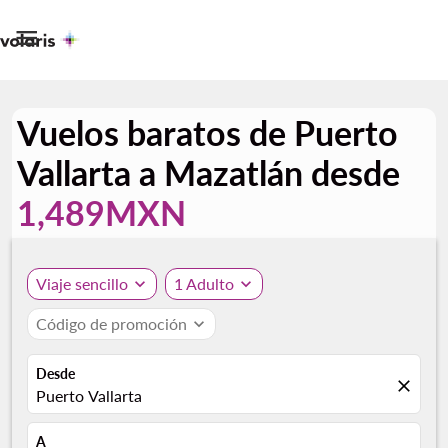

Vuelos baratos de Puerto
Vallarta a Mazatlán desde
1,489MXN
Viaje sencillo
expand_more
1 Adulto
expand_more
Código de promoción
expand_more
Desde
close
Puerto Vallarta
A