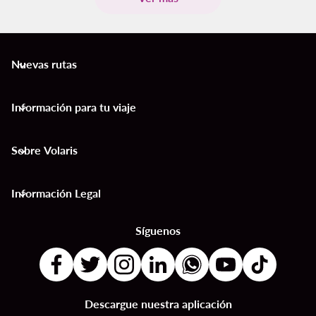
Nuevas rutas
keyboard_arrow_down
Información para tu viaje
keyboard_arrow_down
Sobre Volaris
keyboard_arrow_down
Información Legal
keyboard_arrow_down
Síguenos
Descargue nuestra aplicación