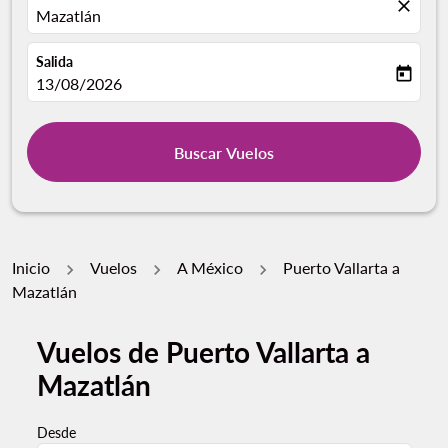
close
Mazatlán
Salida
today
fc-booking-departure-date-aria-label
13/08/2026
Buscar Vuelos
Inicio
Vuelos
A México
Puerto Vallarta a
Mazatlán
Vuelos de Puerto Vallarta a
Mazatlán
Desde