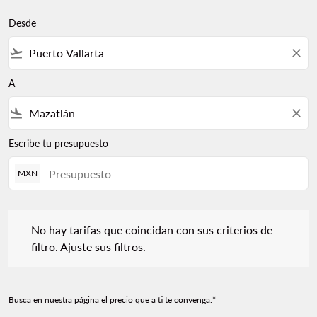
Desde
flight_takeoff
close
A
flight_land
close
Escribe tu presupuesto
MXN
No hay tarifas que coincidan con sus criterios de filtro. Ajuste s
No hay tarifas que coincidan con sus criterios de
filtro. Ajuste sus filtros.
Busca en nuestra página el precio que a ti te convenga.*