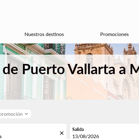
Nuestros destinos
Promociones
 de Puerto Vallarta a 
 promoción
expand_more
Salida
close
fc-booking-departure-date-aria
13/08/2026