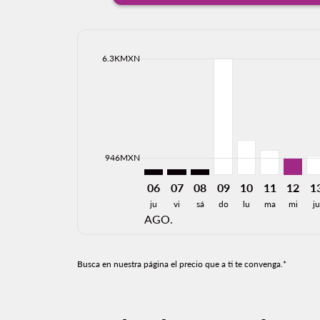
cmp-daily-histogram-bars-legend-max-price-ari
6.3KMXN
Displaying fares for agosto-2026
PVR–MID: cmp-view-offers-discla
PVR–MID: cmp-view-offers-di
PVR–MID: cmp-view-offe
PVR–MID, 09/08/20
PVR–MID, 10/0
PVR–MID, 
PVR–MI
PV
cmp-daily-histogram-bars-legend-min-price-ari
946MXN
06
07
08
09
10
11
12
1
ju
vi
sá
do
lu
ma
mi
ju
AGO.
Busca en nuestra página el precio que a ti te convenga.*