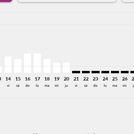
a-label 6.3KMXN
imer. Encuentre Ofertas
sclaimer. Encuentre Ofertas
rs-disclaimer. Encuentre Ofertas
26: Desde 6,301MXN
8/2026: Desde 1,899MXN
11/08/2026: Desde 1,352MXN
D, 12/08/2026: Desde 946MXN
R–MID, 13/08/2026: Desde 1,058MXN
PVR–MID, 14/08/2026: Desde 2,258MXN
PVR–MID, 15/08/2026: Desde 1,933MXN
PVR–MID, 16/08/2026: Desde 2,624MXN
PVR–MID, 17/08/2026: Desde 2,624MXN
PVR–MID, 18/08/2026: Desde 1,933MXN
PVR–MID, 19/08/2026: Desde 1,416
PVR–MID, 20/08/2026: Desde 1
PVR–MID: cmp-view-offers-d
PVR–MID: cmp-view-offe
PVR–MID: cmp-view-
PVR–MID: cmp-
PVR–MID: 
PVR–M
P
a-label 946MXN
3
14
15
16
17
18
19
20
21
22
23
24
25
26
vi
sá
do
lu
ma
mi
ju
vi
sá
do
lu
ma
mi