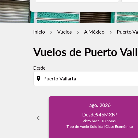
Inicio
Vuelos
A México
Puerto Va
Vuelos de Puerto Vall
Desde
location_on
ago. 2026
Desde
946MXN
*
chevron_left
Visto hace: 10 horas .
Tipo de Vuelo Solo Ida
|
Clase Económica