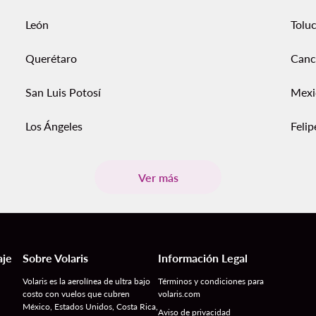
León
Tolu
Querétaro
Canc
San Luis Potosí
Mexi
Los Ángeles
Feli
Ver más
aje
Sobre Volaris
Información Legal
Volaris es la aerolínea de ultra bajo
Términos y condiciones para
costo con vuelos que cubren
volaris.com
México, Estados Unidos, Costa Rica,
Aviso de privacidad