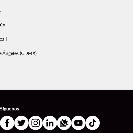
ca
ún
cali
pe Ángeles (CDMX)
Síguenos