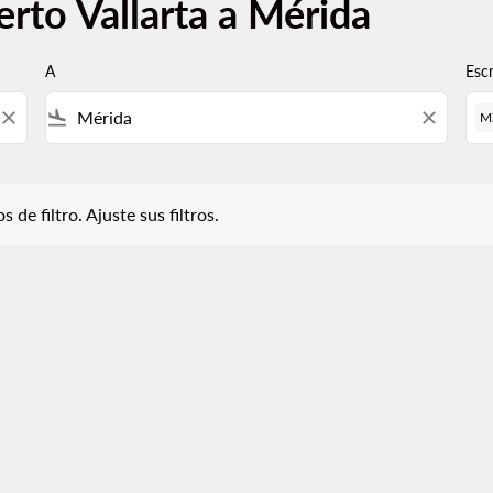
rto Vallarta a Mérida
A
Esc
close
flight_land
close
M
iltro. Ajuste sus filtros.
 de filtro. Ajuste sus filtros.