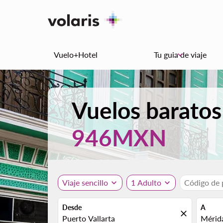
Vuelo+Hotel
Tu guia de viaje
keyboard_arrow_down
Vuelos baratos
946MXN
Viaje sencillo
expand_more
1 Adulto
expand_more
Código de
Desde
A
close