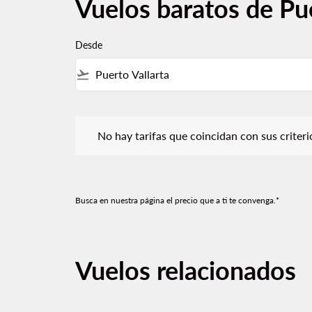
Vuelos baratos de Pue
Desde
flight_takeoff
No hay tarifas que coincidan con sus criterios de f
No hay tarifas que coincidan con sus criterios
Busca en nuestra página el precio que a ti te convenga.*
Vuelos relacionados