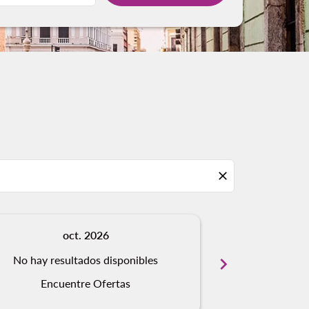
close
oct. 2026
n
No hay resultados disponibles
chevron_right
No hay resu
Encuentre Ofertas
Encue