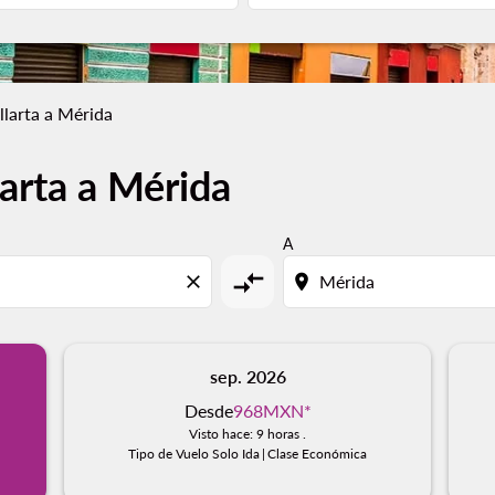
llarta a Mérida
arta a Mérida
A
compare_arrows
close
location_on
sep. 2026
Desde
968MXN
*
Visto hace: 9 horas .
Tipo de Vuelo Solo Ida
|
Clase Económica