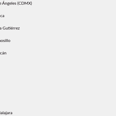
pe Ángeles (CDMX)
ca
a Gutiérrez
osillo
acán
alajara